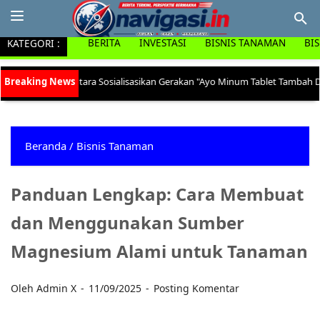
KATEGORI :
BERITA
INVESTASI
BISNIS TANAMAN
BI
ung Utara Sosialisasikan Gerakan "Ayo Minum Tablet Tambah Darah" di Ke
Beranda
/
Bisnis Tanaman
Panduan Lengkap: Cara Membuat
dan Menggunakan Sumber
Magnesium Alami untuk Tanaman
Oleh Admin X
11/09/2025
Posting Komentar