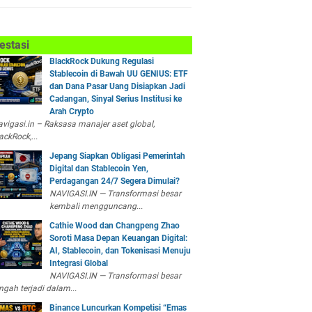
estasi
BlackRock Dukung Regulasi
Stablecoin di Bawah UU GENIUS: ETF
dan Dana Pasar Uang Disiapkan Jadi
Cadangan, Sinyal Serius Institusi ke
Arah Crypto
vigasi.in – Raksasa manajer aset global,
ackRock,...
Jepang Siapkan Obligasi Pemerintah
Digital dan Stablecoin Yen,
Perdagangan 24/7 Segera Dimulai?
NAVIGASI.IN — Transformasi besar
kembali mengguncang...
Cathie Wood dan Changpeng Zhao
Soroti Masa Depan Keuangan Digital:
AI, Stablecoin, dan Tokenisasi Menuju
Integrasi Global
NAVIGASI.IN — Transformasi besar
ngah terjadi dalam...
Binance Luncurkan Kompetisi “Emas