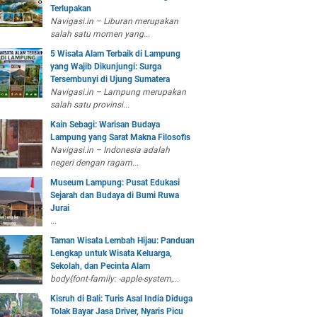
Terlupakan
Navigasi.in – Liburan merupakan
salah satu momen yang...
5 Wisata Alam Terbaik di Lampung
yang Wajib Dikunjungi: Surga
Tersembunyi di Ujung Sumatera
Navigasi.in – Lampung merupakan
salah satu provinsi...
Kain Sebagi: Warisan Budaya
Lampung yang Sarat Makna Filosofis
Navigasi.in – Indonesia adalah
negeri dengan ragam...
Museum Lampung: Pusat Edukasi
Sejarah dan Budaya di Bumi Ruwa
Jurai
...
Taman Wisata Lembah Hijau: Panduan
Lengkap untuk Wisata Keluarga,
Sekolah, dan Pecinta Alam
body{font-family: -apple-system,...
Kisruh di Bali: Turis Asal India Diduga
Tolak Bayar Jasa Driver, Nyaris Picu