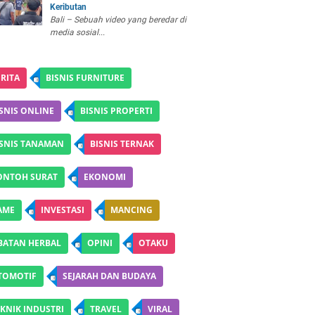
Keributan
Bali – Sebuah video yang beredar di
media sosial...
RITA
BISNIS FURNITURE
SNIS ONLINE
BISNIS PROPERTI
ISNIS TANAMAN
BISNIS TERNAK
ONTOH SURAT
EKONOMI
AME
INVESTASI
MANCING
BATAN HERBAL
OPINI
OTAKU
TOMOTIF
SEJARAH DAN BUDAYA
KNIK INDUSTRI
TRAVEL
VIRAL