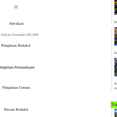
IT
ke
Advokasi
n Aidyan Fernandes,SH.,MH
Pimpinan Redaksi
ke
impinan Perusahaan
Na
Pimpinan Umum
Am
Tra
Dewan Redaksi