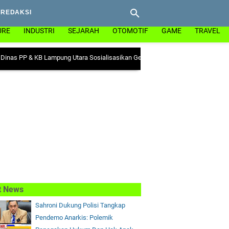
REDAKSI
URE
INDUSTRI
SEJARAH
OTOMOTIF
GAME
TRAVEL
& KB Lampung Utara Sosialisasikan Gerakan "Ayo Minum Tablet Tambah Darah"
t News
Sahroni Dukung Polisi Tangkap
Pendemo Anarkis: Polemik