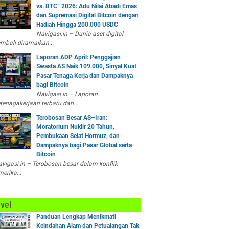
vs. BTC” 2026: Adu Nilai Abadi Emas
dan Supremasi Digital Bitcoin dengan
Hadiah Hingga 200.000 USDC
Navigasi.in – Dunia aset digital
mbali diramaikan...
Laporan ADP April: Penggajian
Swasta AS Naik 109.000, Sinyal Kuat
Pasar Tenaga Kerja dan Dampaknya
bagi Bitcoin
Navigasi.in – Laporan
tenagakerjaan terbaru dari...
Terobosan Besar AS–Iran:
Moratorium Nuklir 20 Tahun,
Pembukaan Selat Hormuz, dan
Dampaknya bagi Pasar Global serta
Bitcoin
vigasi.in – Terobosan besar dalam konflik
erika...
vel
Panduan Lengkap Menikmati
Keindahan Alam dan Petualangan Tak