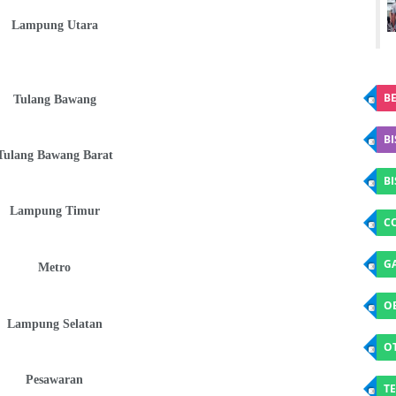
Lampung Utara
BE
Tulang Bawang
BI
Tulang Bawang Barat
B
Lampung Timur
C
G
Metro
O
Lampung Selatan
O
Pesawaran
TE