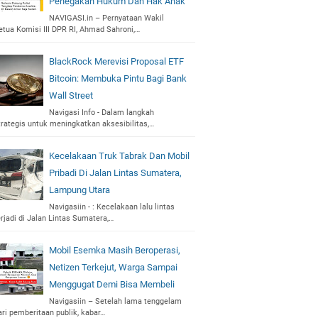
Penegakan Hukum Dan Hak Anak
NAVIGASI.in – Pernyataan Wakil
etua Komisi III DPR RI, Ahmad Sahroni,…
BlackRock Merevisi Proposal ETF
Bitcoin: Membuka Pintu Bagi Bank
Wall Street
Navigasi Info - Dalam langkah
trategis untuk meningkatkan aksesibilitas,…
Kecelakaan Truk Tabrak Dan Mobil
Pribadi Di Jalan Lintas Sumatera,
Lampung Utara
Navigasiin - : Kecelakaan lalu lintas
erjadi di Jalan Lintas Sumatera,…
Mobil Esemka Masih Beroperasi,
Netizen Terkejut, Warga Sampai
Menggugat Demi Bisa Membeli
Navigasiin – Setelah lama tenggelam
ari pemberitaan publik, kabar…