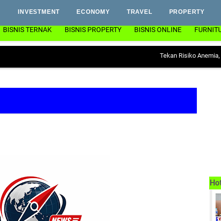
INVESTMENT
ECONOMY
TRAVEL
PROPERTY
BISNIS TERNAK
BISNIS PROPERTY
BISNIS ONLINE
FURNIT
Tekan Risiko Anemia, Dinas PP 
Ho