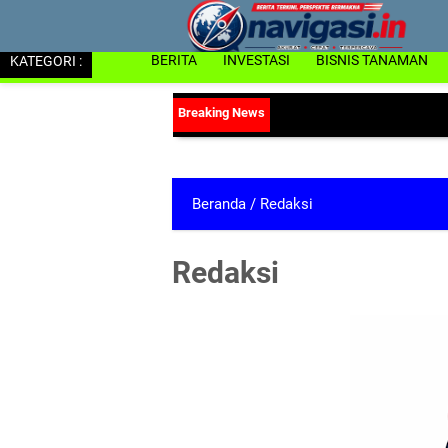
KATEGORI :
BERITA
INVESTASI
BISNIS TANAMAN
Beranda
/
Redaksi
Redaksi