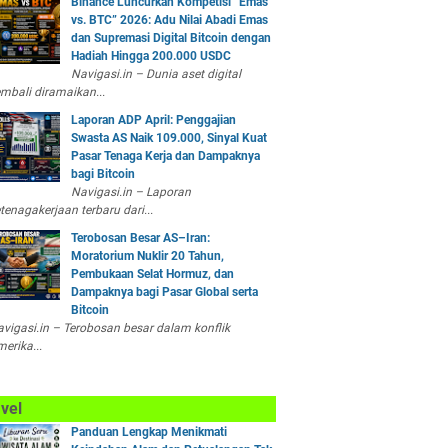
Binance Luncurkan Kompetisi “Emas
vs. BTC” 2026: Adu Nilai Abadi Emas
dan Supremasi Digital Bitcoin dengan
Hadiah Hingga 200.000 USDC
Navigasi.in – Dunia aset digital
mbali diramaikan...
Laporan ADP April: Penggajian
Swasta AS Naik 109.000, Sinyal Kuat
Pasar Tenaga Kerja dan Dampaknya
bagi Bitcoin
Navigasi.in – Laporan
tenagakerjaan terbaru dari...
Terobosan Besar AS–Iran:
Moratorium Nuklir 20 Tahun,
Pembukaan Selat Hormuz, dan
Dampaknya bagi Pasar Global serta
Bitcoin
vigasi.in – Terobosan besar dalam konflik
erika...
vel
Panduan Lengkap Menikmati