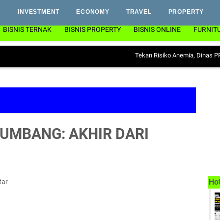
INVESTMENT
ECONOMY
TRAVEL
PROPERTY
BISNIS TERNAK
BISNIS PROPERTY
BISNIS ONLINE
FURNIT
Tekan Risiko Anemia, Dinas PP & KB Lam
TUMBANG: AKHIR DARI
Ho
tar