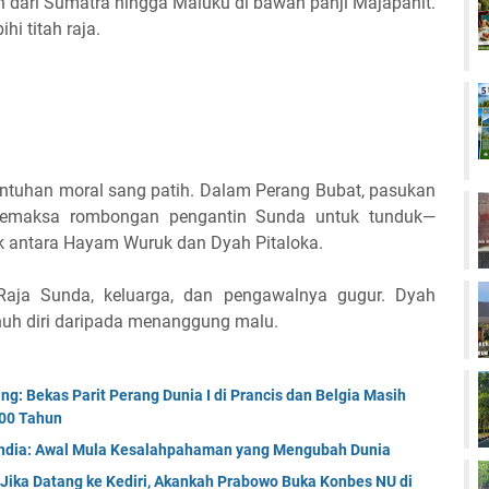
 dari Sumatra hingga Maluku di bawah panji Majapahit.
hi titah raja.
ntuhan moral sang patih. Dalam Perang Bubat, pasukan
emaksa rombongan pengantin Sunda untuk tunduk—
ik antara Hayam Wuruk dan Dyah Pitaloka.
 Raja Sunda, keluarga, dan pengawalnya gugur. Dyah
bunuh diri daripada menanggung malu.
ng: Bekas Parit Perang Dunia I di Prancis dan Belgia Masih
100 Tahun
 India: Awal Mula Kesalahpahaman yang Mengubah Dunia
 Jika Datang ke Kediri, Akankah Prabowo Buka Konbes NU di