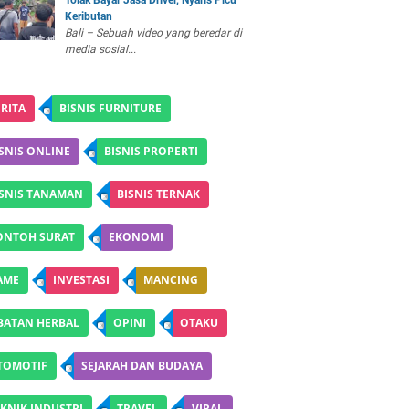
Tolak Bayar Jasa Driver, Nyaris Picu
Keributan
Bali – Sebuah video yang beredar di
media sosial...
RITA
BISNIS FURNITURE
SNIS ONLINE
BISNIS PROPERTI
ISNIS TANAMAN
BISNIS TERNAK
ONTOH SURAT
EKONOMI
AME
INVESTASI
MANCING
BATAN HERBAL
OPINI
OTAKU
TOMOTIF
SEJARAH DAN BUDAYA
KNIK INDUSTRI
TRAVEL
VIRAL