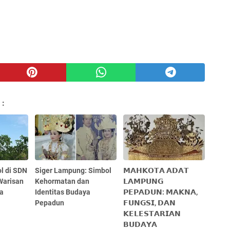
 :
l di SDN
Siger Lampung: Simbol
𝗠𝗔𝗛𝗞𝗢𝗧𝗔 𝗔𝗗𝗔𝗧
Warisan
Kehormatan dan
𝗟𝗔𝗠𝗣𝗨𝗡𝗚
ga
Identitas Budaya
𝗣𝗘𝗣𝗔𝗗𝗨𝗡: 𝗠𝗔𝗞𝗡𝗔,
Pepadun
𝗙𝗨𝗡𝗚𝗦𝗜, 𝗗𝗔𝗡
𝗞𝗘𝗟𝗘𝗦𝗧𝗔𝗥𝗜𝗔𝗡
𝗕𝗨𝗗𝗔𝗬𝗔