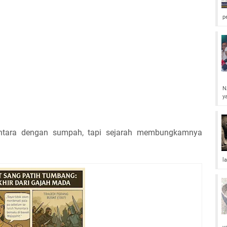
p
N
y
ntara dengan sumpah, tapi sejarah membungkamnya
l