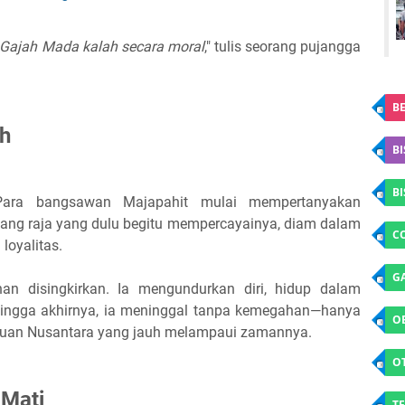
i Gajah Mada kalah secara moral
," tulis seorang pujangga
BE
h
BI
B
Para bangsawan Majapahit mulai mempertanyakan
ang raja yang dulu begitu mempercayainya, diam dalam
C
oyalitas.
G
han disingkirkan. Ia mengundurkan diri, hidup dalam
. Hingga akhirnya, ia meninggal tanpa kemegahan—hanya
O
tuan Nusantara yang jauh melampaui zamannya.
O
 Mati
TE