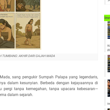
y
Inv
Na
Bl
H TUMBANG: AKHIR DARI GAJAH MADA
ada, sang pengukir Sumpah Palapa yang legendaris,
nya dalam kesunyian. Berbeda dengan kejayaannya di
tu pergi tanpa kemegahan, tanpa upacara kebesaran—
ema dalam sejarah.
te