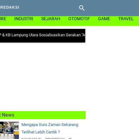
REDAKSI
URE
INDUSTRI
SEJARAH
OTOMOTIF
GAME
TRAVEL
pung Utara Sosialisasikan Gerakan "Ayo Minum Tablet Tambah Darah" di Kecam
t News
Mengapa Guru Zaman Sekarang
Terlihat Lebih Cantik ?