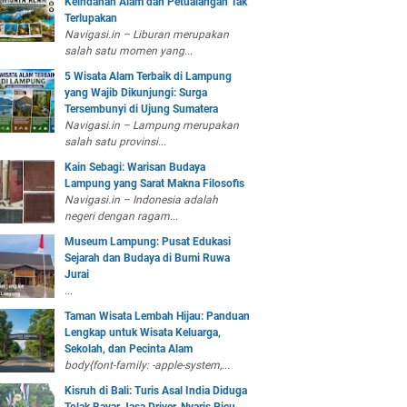
Keindahan Alam dan Petualangan Tak
Terlupakan
Navigasi.in – Liburan merupakan
salah satu momen yang...
5 Wisata Alam Terbaik di Lampung
yang Wajib Dikunjungi: Surga
Tersembunyi di Ujung Sumatera
Navigasi.in – Lampung merupakan
salah satu provinsi...
Kain Sebagi: Warisan Budaya
Lampung yang Sarat Makna Filosofis
Navigasi.in – Indonesia adalah
negeri dengan ragam...
Museum Lampung: Pusat Edukasi
Sejarah dan Budaya di Bumi Ruwa
Jurai
...
Taman Wisata Lembah Hijau: Panduan
Lengkap untuk Wisata Keluarga,
Sekolah, dan Pecinta Alam
body{font-family: -apple-system,...
Kisruh di Bali: Turis Asal India Diduga