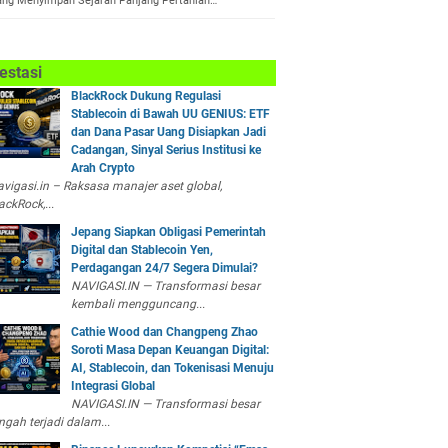
ang Menyimpan Sejarah Panjang Pertanian…
estasi
BlackRock Dukung Regulasi
Stablecoin di Bawah UU GENIUS: ETF
dan Dana Pasar Uang Disiapkan Jadi
Cadangan, Sinyal Serius Institusi ke
Arah Crypto
vigasi.in – Raksasa manajer aset global,
ackRock,...
Jepang Siapkan Obligasi Pemerintah
Digital dan Stablecoin Yen,
Perdagangan 24/7 Segera Dimulai?
NAVIGASI.IN — Transformasi besar
kembali mengguncang...
Cathie Wood dan Changpeng Zhao
Soroti Masa Depan Keuangan Digital:
AI, Stablecoin, dan Tokenisasi Menuju
Integrasi Global
NAVIGASI.IN — Transformasi besar
ngah terjadi dalam...