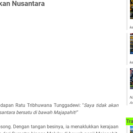
kan Nusantara
ke
ke
Na
Am
dapan Ratu Tribhuwana Tunggadewi: "
Saya tidak akan
antara bersatu di bawah Majapahit!"
Tra
osong. Dengan tangan besinya, ia menaklukkan kerajaan