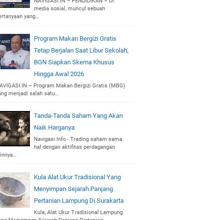
NAVIGASI.IN – PENDIDIKAN – Di
media sosial, muncul sebuah
ertanyaan yang…
Program Makan Bergizi Gratis
Tetap Berjalan Saat Libur Sekolah,
BGN Siapkan Skema Khusus
Hingga Awal 2026
AVIGASI.IN – Program Makan Bergizi Gratis (MBG)
ang menjadi salah satu…
Tanda-Tanda Saham Yang Akan
Naik Harganya
Navigasi Info - Trading saham sama
hal dengan aktifitas perdagangan
ainnya…
Kula Alat Ukur Tradisional Yang
Menyimpan Sejarah Panjang
Pertanian Lampung Di Surakarta
Kula, Alat Ukur Tradisional Lampung