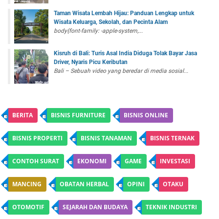
Taman Wisata Lembah Hijau: Panduan Lengkap untuk
Wisata Keluarga, Sekolah, dan Pecinta Alam
body{font-family: -apple-system,...
Kisruh di Bali: Turis Asal India Diduga Tolak Bayar Jasa
Driver, Nyaris Picu Keributan
Bali – Sebuah video yang beredar di media sosial...
BERITA
BISNIS FURNITURE
BISNIS ONLINE
BISNIS PROPERTI
BISNIS TANAMAN
BISNIS TERNAK
CONTOH SURAT
EKONOMI
GAME
INVESTASI
MANCING
OBATAN HERBAL
OPINI
OTAKU
OTOMOTIF
SEJARAH DAN BUDAYA
TEKNIK INDUSTRI