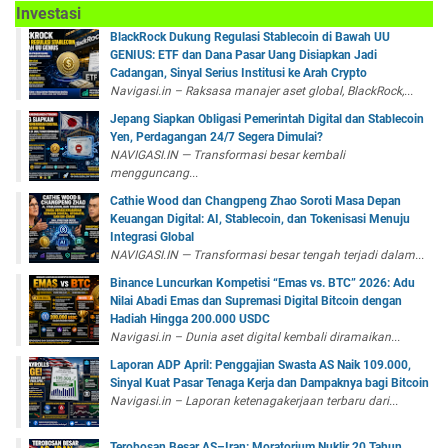
Investasi
BlackRock Dukung Regulasi Stablecoin di Bawah UU
GENIUS: ETF dan Dana Pasar Uang Disiapkan Jadi
Cadangan, Sinyal Serius Institusi ke Arah Crypto
Navigasi.in – Raksasa manajer aset global, BlackRock,...
Jepang Siapkan Obligasi Pemerintah Digital dan Stablecoin
Yen, Perdagangan 24/7 Segera Dimulai?
NAVIGASI.IN — Transformasi besar kembali
mengguncang...
Cathie Wood dan Changpeng Zhao Soroti Masa Depan
Keuangan Digital: AI, Stablecoin, dan Tokenisasi Menuju
Integrasi Global
NAVIGASI.IN — Transformasi besar tengah terjadi dalam...
Binance Luncurkan Kompetisi “Emas vs. BTC” 2026: Adu
Nilai Abadi Emas dan Supremasi Digital Bitcoin dengan
Hadiah Hingga 200.000 USDC
Navigasi.in – Dunia aset digital kembali diramaikan...
Laporan ADP April: Penggajian Swasta AS Naik 109.000,
Sinyal Kuat Pasar Tenaga Kerja dan Dampaknya bagi Bitcoin
Navigasi.in – Laporan ketenagakerjaan terbaru dari...
Terobosan Besar AS–Iran: Moratorium Nuklir 20 Tahun,