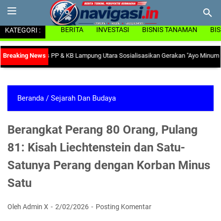
KATEGORI :
BERITA
INVESTASI
BISNIS TANAMAN
BI
mia, Dinas PP & KB Lampung Utara Sosialisasikan Gerakan "Ayo Minum Tablet 
Beranda
/
Sejarah Dan Budaya
Berangkat Perang 80 Orang, Pulang
81: Kisah Liechtenstein dan Satu-
Satunya Perang dengan Korban Minus
Satu
Oleh Admin X
2/02/2026
Posting Komentar