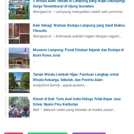
5 Wisata Alam Terbaik di Lampung yang Wajib Dikunjungi:
Surga Tersembunyi di Ujung Sumatera
Navigasi.in – Lampung merupakan salah satu provinsi...
Kain Sebagi: Warisan Budaya Lampung yang Sarat Makna
Filosofis
Navigasi.in – Indonesia adalah negeri dengan ragam...
Museum Lampung: Pusat Edukasi Sejarah dan Budaya di
Bumi Ruwa Jurai
...
Taman Wisata Lembah Hijau: Panduan Lengkap untuk
Wisata Keluarga, Sekolah, dan Pecinta Alam
body{font-family: -apple-system,...
Kisruh di Bali: Turis Asal India Diduga Tolak Bayar Jasa
Driver, Nyaris Picu Keributan
Bali – Sebuah video yang beredar di media sosial...