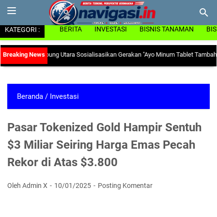
KATEGORI :
BERITA
INVESTASI
BISNIS TANAMAN
BI
B Lampung Utara Sosialisasikan Gerakan "Ayo Minum Tablet Tambah Darah" di
Beranda
/
Investasi
Pasar Tokenized Gold Hampir Sentuh
$3 Miliar Seiring Harga Emas Pecah
Rekor di Atas $3.800
Oleh Admin X
10/01/2025
Posting Komentar