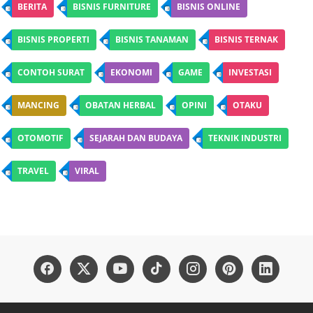
BERITA
BISNIS FURNITURE
BISNIS ONLINE
BISNIS PROPERTI
BISNIS TANAMAN
BISNIS TERNAK
CONTOH SURAT
EKONOMI
GAME
INVESTASI
MANCING
OBATAN HERBAL
OPINI
OTAKU
OTOMOTIF
SEJARAH DAN BUDAYA
TEKNIK INDUSTRI
TRAVEL
VIRAL