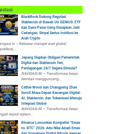
estasi
BlackRock Dukung Regulasi
Stablecoin di Bawah UU GENIUS: ETF
dan Dana Pasar Uang Disiapkan Jadi
Cadangan, Sinyal Serius Institusi ke
Arah Crypto
vigasi.in – Raksasa manajer aset global,
ackRock,...
Jepang Siapkan Obligasi Pemerintah
Digital dan Stablecoin Yen,
Perdagangan 24/7 Segera Dimulai?
NAVIGASI.IN — Transformasi besar
kembali mengguncang...
Cathie Wood dan Changpeng Zhao
Soroti Masa Depan Keuangan Digital:
AI, Stablecoin, dan Tokenisasi Menuju
Integrasi Global
NAVIGASI.IN — Transformasi besar
ngah terjadi dalam...
Binance Luncurkan Kompetisi “Emas
vs. BTC” 2026: Adu Nilai Abadi Emas
dan Supremasi Digital Bitcoin dengan