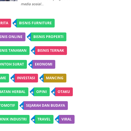
media sosial...
RITA
BISNIS FURNITURE
SNIS ONLINE
BISNIS PROPERTI
ISNIS TANAMAN
BISNIS TERNAK
ONTOH SURAT
EKONOMI
AME
INVESTASI
MANCING
BATAN HERBAL
OPINI
OTAKU
TOMOTIF
SEJARAH DAN BUDAYA
KNIK INDUSTRI
TRAVEL
VIRAL