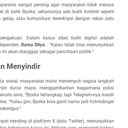
sparansi sangat penting agar masyarakat tidak merasa
 di balik Bjorka, seharusnya ada bukti konkret seperti
um gelap, atau komunikasi terenkripsi dengan rekan satu
engakuan. Dalam kasus siber, bukti digital adalah
ndependen,
Rama Ditya
. “Kalau tidak bisa menunjukkan
 ini akan dianggap sebagai pencitraan politik.”
an Menyindir
dia sosial, masyarakat mulai menempuh segala langkah
jiri dunia maya, menggambarkan bagaimana polisi
ulis sinis, “Bjorka tertangkap, tapi Telegram-nya masih
ar, “Kalau gini, Bjorka bisa ganti nama jadi Schrödinger
sekaligus.”
at trending di platform X (dulu Twitter), menunjukkan
dap kebenaran kasus ini. Netizen juga menyoroti bahwa