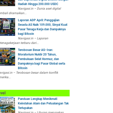
Hadiah Hingga 200.000 USDC
Navigasi.in – Dunia aset digital
mbali diramaikan...
Laporan ADP April: Penggajian
Swasta AS Naik 109.000, Sinyal Kuat
Pasar Tenaga Kerja dan Dampaknya
bagi Bitcoin
Navigasi.in – Laporan
tenagakerjaan terbaru dari...
Terobosan Besar AS–Iran:
Moratorium Nuklir 20 Tahun,
Pembukaan Selat Hormuz, dan
Dampaknya bagi Pasar Global serta
Bitcoin
vigasi.in – Terobosan besar dalam konflik
erika...
vel
Panduan Lengkap Menikmati
Keindahan Alam dan Petualangan Tak
Terlupakan
Navigasi.in – Liburan merupakan