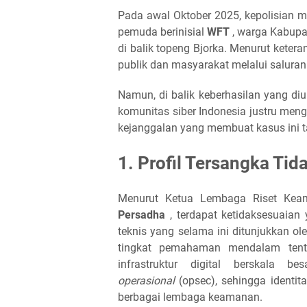
Pada awal Oktober 2025, kepolisia
pemuda berinisial
WFT
, warga Kabupa
di balik topeng Bjorka. Menurut keter
publik dan masyarakat melalui salura
Namun, di balik keberhasilan yang di
komunitas siber Indonesia justru me
kejanggalan yang membuat kasus ini t
1. Profil Tersangka Tid
Menurut Ketua Lembaga Riset Kea
Persadha
, terdapat ketidaksesuaia
teknis yang selama ini ditunjukkan o
tingkat pemahaman mendalam tenta
infrastruktur digital berskala
operasional
(opsec), sehingga identit
berbagai lembaga keamanan.