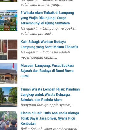
salah satu momen yang...
5 Wisata Alam Terbaik di Lampung
yang Wajib Dikunjungi: Surga
Tersembunyi di Ujung Sumatera
Navigasi.in – Lampung merupakan
salah satu provinsi...
Kain Sebagi: Warisan Budaya
Lampung yang Sarat Makna Filosofis
Navigasi.in – Indonesia adalah
negeri dengan ragam...
Museum Lampung: Pusat Edukasi
Sejarah dan Budaya di Bumi Ruwa
Jurai
...
Taman Wisata Lembah Hijau: Panduan
Lengkap untuk Wisata Keluarga,
Sekolah, dan Pecinta Alam
body{font-family: -apple-system,...
Kisruh di Bali: Turis Asal India Diduga
Tolak Bayar Jasa Driver, Nyaris Picu
Keributan
Bali – Sebuah video yang beredar di