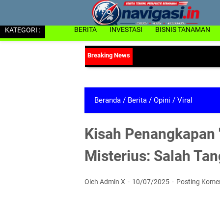
KATEGORI :
BERITA
INVESTASI
BISNIS TANAMAN
Beranda
/
Berita
/
Opini
/
Viral
Kisah Penangkapan 
Misterius: Salah Tan
Oleh Admin X
10/07/2025
Posting Kome