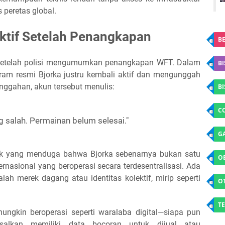
 peretas global.
ktif Setelah Penangkapan
BE
i setelah polisi mengumumkan penangkapan WFT. Dalam
BI
gram resmi Bjorka justru kembali aktif dan mengunggah
ggahan, akun tersebut menulis:
B
C
 salah. Permainan belum selesai."
G
yak yang menduga bahwa Bjorka sebenarnya bukan satu
O
ernasional yang beroperasi secara terdesentralisasi. Ada
ah merek dagang atau identitas kolektif, mirip seperti
O
TE
ungkin beroperasi seperti waralaba digital—siapa pun
salkan memiliki data bocoran untuk dijual atau