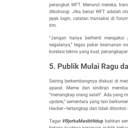
perangkat WFT. Menurut mereka, tran
dibohongi. Jika benar WFT adalah otak
jejak login, catatan transaksi di for
tim.
“Jangan hanya berhenti mengakui p
segalanya,” tegas pakar keamanan i
korelasi teknis yang kuat, penangkapan
5. Publik Mulai Ragu d
Seiring berkembangnya diskusi di me
aparat. Meme dan sindiran memban
“menangkap orang salah”. Ada yang men
update,” sementara yang lain berkoment
Hacker—tertangkap dan tidak ditonton 
Tagar
#BjorkaMasihHidup
bahkan semp
betapa kuatnya keraguan publik terha