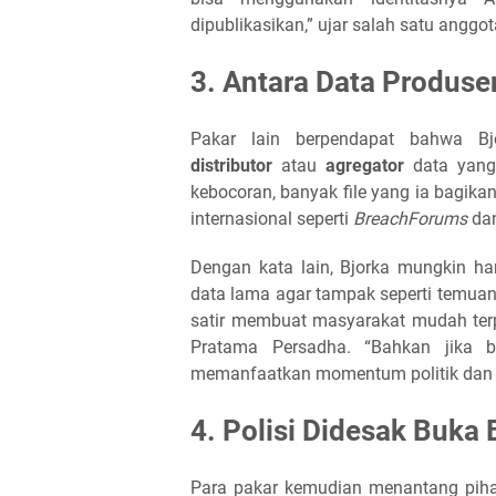
dipublikasikan,” ujar salah satu anggo
3. Antara Data Produsen
Pakar lain berpendapat bahwa Bj
distributor
atau
agregator
data yang
kebocoran, banyak file yang ia bagikan
internasional seperti
BreachForums
da
Dengan kata lain, Bjorka mungkin h
data lama agar tampak seperti temua
satir membuat masyarakat mudah terp
Pratama Persadha. “Bahkan jika 
memanfaatkan momentum politik dan p
4. Polisi Didesak Buka 
Para pakar kemudian menantang piha