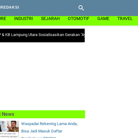
REDAKSI
URE
INDUSTRI
SEJARAH
OTOMOTIF
GAME
TRAVEL
ung Utara Sosialisasikan Gerakan "Ayo Minum Tablet Tambah Darah" di Kecam
t News
Waspadai Rekening Lama Anda,
Bisa Jadi Masuk Daftar