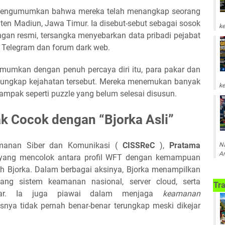
n mengumumkan bahwa mereka telah menangkap seorang
ten Madiun, Jawa Timur. Ia disebut-sebut sebagai sosok
ke
angan resmi, tersangka menyebarkan data pribadi pejabat
n Telegram dan forum dark web.
umumkan dengan penuh percaya diri itu, para pakar dan
ngungkap kejahatan tersebut. Mereka menemukan banyak
ke
ampak seperti puzzle yang belum selesai disusun.
ak Cocok dengan “Bjorka Asli”
manan Siber dan Komunikasi (
CISSReC
),
Pratama
Na
Am
n yang mencolok antara profil WFT dengan kemampuan
leh Bjorka. Dalam berbagai aksinya, Bjorka menampilkan
ng sistem keamanan nasional, server cloud, serta
Tra
 besar. Ia juga piawai dalam menjaga
keamanan
asnya tidak pernah benar-benar terungkap meski dikejar