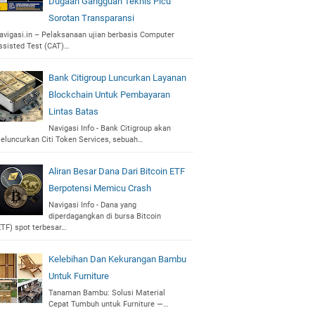
Dugaan Gangguan Teknis Picu
Sorotan Transparansi
avigasi.in – Pelaksanaan ujian berbasis Computer
ssisted Test (CAT)…
Bank Citigroup Luncurkan Layanan
Blockchain Untuk Pembayaran
Lintas Batas
Navigasi Info - Bank Citigroup akan
eluncurkan Citi Token Services, sebuah…
Aliran Besar Dana Dari Bitcoin ETF
Berpotensi Memicu Crash
Navigasi Info - Dana yang
diperdagangkan di bursa Bitcoin
ETF) spot terbesar…
Kelebihan Dan Kekurangan Bambu
Untuk Furniture
Tanaman Bambu: Solusi Material
Cepat Tumbuh untuk Furniture —…