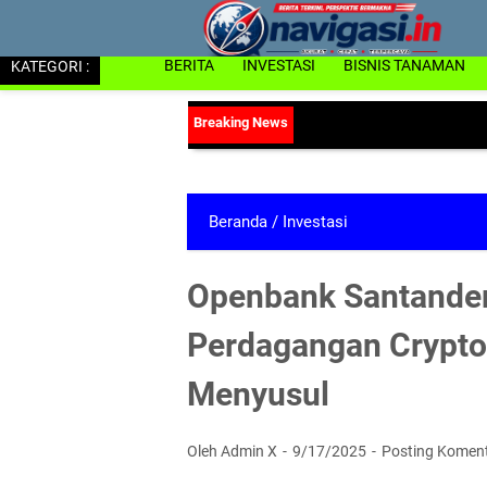
KATEGORI :
BERITA
INVESTASI
BISNIS TANAMAN
Beranda
/
Investasi
Openbank Santander
Perdagangan Crypto
Menyusul
Oleh Admin X
9/17/2025
Posting Komen