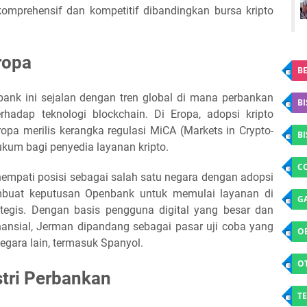
mprehensif dan kompetitif dibandingkan bursa kripto
ropa
BE
bank ini sejalan dengan tren global di mana perbankan
BI
rhadap teknologi blockchain. Di Eropa, adopsi kripto
opa merilis kerangka regulasi MiCA (Markets in Crypto-
B
kum bagi penyedia layanan kripto.
C
empati posisi sebagai salah satu negara dengan adopsi
membuat keputusan Openbank untuk memulai layanan di
G
ategis. Dengan basis pengguna digital yang besar dan
nansial, Jerman dipandang sebagai pasar uji coba yang
O
egara lain, termasuk Spanyol.
O
tri Perbankan
TE