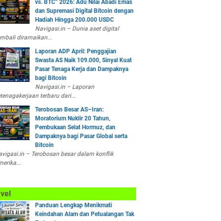
vs. BTC” 2026: Adu Nilai Abadi Emas
dan Supremasi Digital Bitcoin dengan
Hadiah Hingga 200.000 USDC
Navigasi.in – Dunia aset digital
mbali diramaikan...
Laporan ADP April: Penggajian
Swasta AS Naik 109.000, Sinyal Kuat
Pasar Tenaga Kerja dan Dampaknya
bagi Bitcoin
Navigasi.in – Laporan
tenagakerjaan terbaru dari...
Terobosan Besar AS–Iran:
Moratorium Nuklir 20 Tahun,
Pembukaan Selat Hormuz, dan
Dampaknya bagi Pasar Global serta
Bitcoin
vigasi.in – Terobosan besar dalam konflik
erika...
vel
Panduan Lengkap Menikmati
Keindahan Alam dan Petualangan Tak