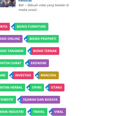
Keributan
Bali – Sebuah video yang beredar di
media sosial...
RITA
BISNIS FURNITURE
SNIS ONLINE
BISNIS PROPERTI
ISNIS TANAMAN
BISNIS TERNAK
ONTOH SURAT
EKONOMI
AME
INVESTASI
MANCING
BATAN HERBAL
OPINI
OTAKU
TOMOTIF
SEJARAH DAN BUDAYA
KNIK INDUSTRI
TRAVEL
VIRAL