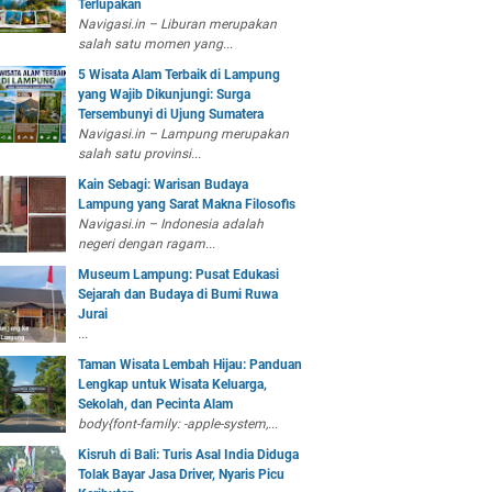
Terlupakan
Navigasi.in – Liburan merupakan
salah satu momen yang...
5 Wisata Alam Terbaik di Lampung
yang Wajib Dikunjungi: Surga
Tersembunyi di Ujung Sumatera
Navigasi.in – Lampung merupakan
salah satu provinsi...
Kain Sebagi: Warisan Budaya
Lampung yang Sarat Makna Filosofis
Navigasi.in – Indonesia adalah
negeri dengan ragam...
Museum Lampung: Pusat Edukasi
Sejarah dan Budaya di Bumi Ruwa
Jurai
...
Taman Wisata Lembah Hijau: Panduan
Lengkap untuk Wisata Keluarga,
Sekolah, dan Pecinta Alam
body{font-family: -apple-system,...
Kisruh di Bali: Turis Asal India Diduga
Tolak Bayar Jasa Driver, Nyaris Picu