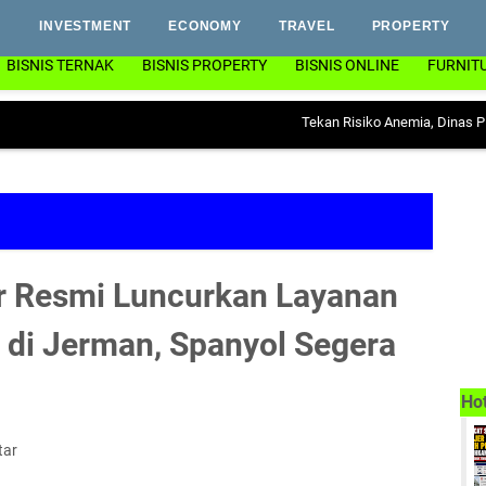
INVESTMENT
ECONOMY
TRAVEL
PROPERTY
BISNIS TERNAK
BISNIS PROPERTY
BISNIS ONLINE
FURNIT
Tekan Risiko Anemia, Dinas PP & KB Lam
 Resmi Luncurkan Layanan
 di Jerman, Spanyol Segera
Ho
tar