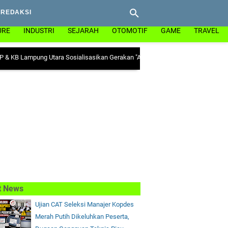
REDAKSI
URE
INDUSTRI
SEJARAH
OTOMOTIF
GAME
TRAVEL
pung Utara Sosialisasikan Gerakan "Ayo Minum Tablet Tambah Darah" di Keca
t News
Ujian CAT Seleksi Manajer Kopdes
Merah Putih Dikeluhkan Peserta,