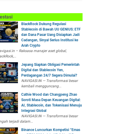
estasi
BlackRock Dukung Regulasi
Stablecoin di Bawah UU GENIUS: ETF
dan Dana Pasar Uang Disiapkan Jadi
Cadangan, Sinyal Serius Institusi ke
Arah Crypto
vigasi.in – Raksasa manajer aset global,
ackRock,...
Jepang Siapkan Obligasi Pemerintah
Digital dan Stablecoin Yen,
Perdagangan 24/7 Segera Dimulai?
NAVIGASI.IN — Transformasi besar
kembali mengguncang...
Cathie Wood dan Changpeng Zhao
Soroti Masa Depan Keuangan Digital:
AI, Stablecoin, dan Tokenisasi Menuju
Integrasi Global
NAVIGASI.IN — Transformasi besar
ngah terjadi dalam...
Binance Luncurkan Kompetisi “Emas