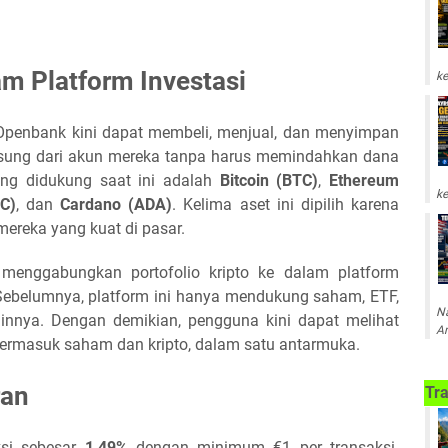
am Platform Investasi
ke
h Openbank kini dapat membeli, menjual, dan menyimpan
angsung dari akun mereka tanpa harus memindahkan dana
yang didukung saat ini adalah
Bitcoin (BTC)
,
Ethereum
ke
C)
, dan
Cardano (ADA)
. Kelima aset ini dipilih karena
 mereka yang kuat di pasar.
a menggabungkan portofolio kripto ke dalam platform
Sebelumnya, platform ini hanya mendukung saham, ETF,
Na
lainnya. Dengan demikian, pengguna kini dapat melihat
Am
 termasuk saham dan kripto, dalam satu antarmuka.
ran
Tra
ksi sebesar
1,49%
dengan minimum €1 per transaksi.