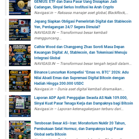
GENIUS: ETF dan Dana Pasar Uang Disiapkan Jadi
Cadangan, Sinyal Serius Institusi ke Arah Crypto
Navigasi.in – Raksasa manajer aset global, BlackRock,...
Jepang Siapkan Obligasi Pemerintah Digital dan Stablecoin
Yen, Perdagangan 24/7 Segera Dimulai?
NAVIGASI.IN — Transformasi besar kembali
mengguncang...
Cathie Wood dan Changpeng Zhao Soroti Masa Depan
Keuangan Digital: AI, Stablecoin, dan Tokenisasi Menuju
Integrasi Global
NAVIGASI.IN — Transformasi besar tengah terjadi dalam...
Binance Luncurkan Kompetisi “Emas vs. BTC” 2026: Adu
Nilai Abadi Emas dan Supremasi Digital Bitcoin dengan
Hadiah Hingga 200.000 USDC
Navigasi.in – Dunia aset digital kembali diramaikan...
Laporan ADP April: Penggajian Swasta AS Naik 109.000,
Sinyal Kuat Pasar Tenaga Kerja dan Dampaknya bagi Bitcoin
Navigasi.in – Laporan ketenagakerjaan terbaru dari...
Terobosan Besar AS–Iran: Moratorium Nuklir 20 Tahun,
Pembukaan Selat Hormuz, dan Dampaknya bagi Pasar
Global serta Bitcoin