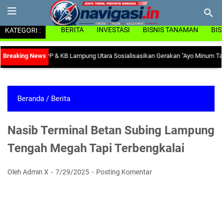
KATEGORI :
BERITA
INVESTASI
BISNIS TANAMAN
BI
a, Dinas PP & KB Lampung Utara Sosialisasikan Gerakan "Ayo Minum Tablet T
Beranda
/
Berita
Nasib Terminal Betan Subing Lampung
Tengah Megah Tapi Terbengkalai
Oleh Admin X
7/29/2025
Posting Komentar