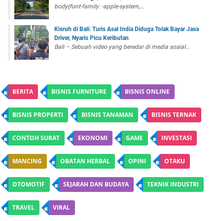
body{font-family: -apple-system,...
Kisruh di Bali: Turis Asal India Diduga Tolak Bayar Jasa
Driver, Nyaris Picu Keributan
Bali – Sebuah video yang beredar di media sosial...
BERITA
BISNIS FURNITURE
BISNIS ONLINE
BISNIS PROPERTI
BISNIS TANAMAN
BISNIS TERNAK
CONTOH SURAT
EKONOMI
GAME
INVESTASI
MANCING
OBATAN HERBAL
OPINI
OTAKU
OTOMOTIF
SEJARAH DAN BUDAYA
TEKNIK INDUSTRI
TRAVEL
VIRAL