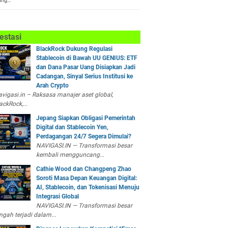
ang…
estasi
BlackRock Dukung Regulasi
Stablecoin di Bawah UU GENIUS: ETF
dan Dana Pasar Uang Disiapkan Jadi
Cadangan, Sinyal Serius Institusi ke
Arah Crypto
vigasi.in – Raksasa manajer aset global,
ackRock,...
Jepang Siapkan Obligasi Pemerintah
Digital dan Stablecoin Yen,
Perdagangan 24/7 Segera Dimulai?
NAVIGASI.IN — Transformasi besar
kembali mengguncang...
Cathie Wood dan Changpeng Zhao
Soroti Masa Depan Keuangan Digital:
AI, Stablecoin, dan Tokenisasi Menuju
Integrasi Global
NAVIGASI.IN — Transformasi besar
ngah terjadi dalam...