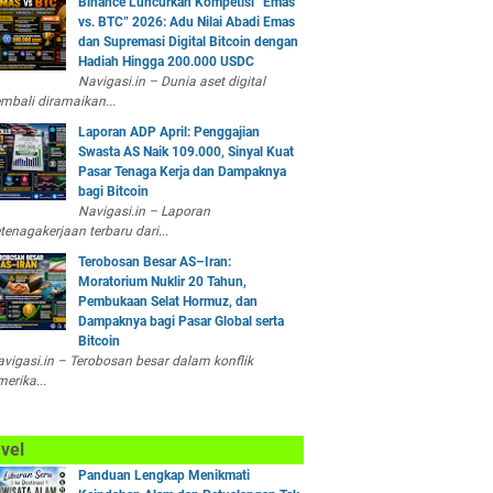
Binance Luncurkan Kompetisi “Emas
vs. BTC” 2026: Adu Nilai Abadi Emas
dan Supremasi Digital Bitcoin dengan
Hadiah Hingga 200.000 USDC
Navigasi.in – Dunia aset digital
mbali diramaikan...
Laporan ADP April: Penggajian
Swasta AS Naik 109.000, Sinyal Kuat
Pasar Tenaga Kerja dan Dampaknya
bagi Bitcoin
Navigasi.in – Laporan
tenagakerjaan terbaru dari...
Terobosan Besar AS–Iran:
Moratorium Nuklir 20 Tahun,
Pembukaan Selat Hormuz, dan
Dampaknya bagi Pasar Global serta
Bitcoin
vigasi.in – Terobosan besar dalam konflik
erika...
vel
Panduan Lengkap Menikmati