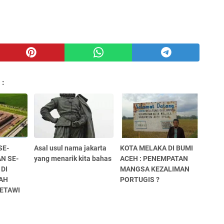
 :
SE-
Asal usul nama jakarta
KOTA MELAKA DI BUMI
N SE-
yang menarik kita bahas
ACEH : PENEMPATAN
 DI
MANGSA KEZALIMAN
AH
PORTUGIS ?
ETAWI