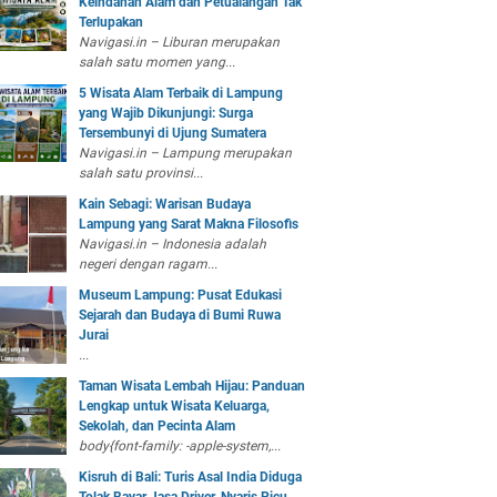
Keindahan Alam dan Petualangan Tak
Terlupakan
Navigasi.in – Liburan merupakan
salah satu momen yang...
5 Wisata Alam Terbaik di Lampung
yang Wajib Dikunjungi: Surga
Tersembunyi di Ujung Sumatera
Navigasi.in – Lampung merupakan
salah satu provinsi...
Kain Sebagi: Warisan Budaya
Lampung yang Sarat Makna Filosofis
Navigasi.in – Indonesia adalah
negeri dengan ragam...
Museum Lampung: Pusat Edukasi
Sejarah dan Budaya di Bumi Ruwa
Jurai
...
Taman Wisata Lembah Hijau: Panduan
Lengkap untuk Wisata Keluarga,
Sekolah, dan Pecinta Alam
body{font-family: -apple-system,...
Kisruh di Bali: Turis Asal India Diduga