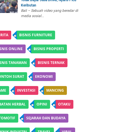
Tolak Bayar Jasa Driver, Nyaris Picu
Keributan
Bali – Sebuah video yang beredar di
media sosial...
RITA
BISNIS FURNITURE
SNIS ONLINE
BISNIS PROPERTI
ISNIS TANAMAN
BISNIS TERNAK
ONTOH SURAT
EKONOMI
AME
INVESTASI
MANCING
BATAN HERBAL
OPINI
OTAKU
TOMOTIF
SEJARAH DAN BUDAYA
KNIK INDUSTRI
TRAVEL
VIRAL