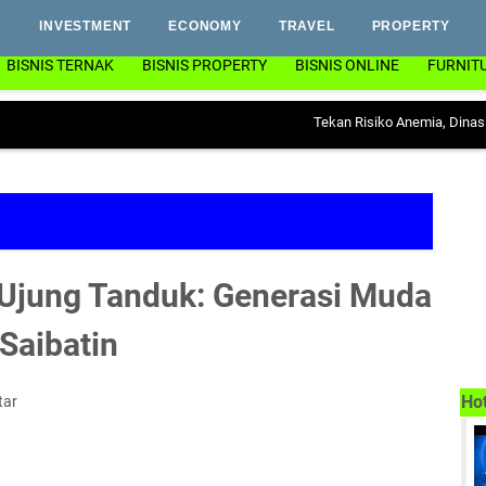
INVESTMENT
ECONOMY
TRAVEL
PROPERTY
BISNIS TERNAK
BISNIS PROPERTY
BISNIS ONLINE
FURNIT
Tekan Risiko Anemia, Dinas PP & KB L
Ujung Tanduk: Generasi Muda
Saibatin
Ho
tar