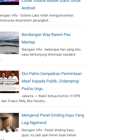
Lunak Solana Mobile Stack Untuk
Android
avigasi Info - Solana Labs telah mengumumkan
eluncuran ekosistem perangkat…
Bendungan Way Rarem Pas
Mantap
Navigasi Info - beberapa hari yang lalu
saya berkunjung ditempat saudara
i…
Eko Patrio Sampaikan Permintaan
Maaf Kepada Publik, Didampingi
Pasha Ungu
Jakarta — Wakil Ketua Komisi VI DPR
I dari Fraksi PAN, Eko Hendro…
Mengenal Panel Dinding Kayu Yang
Lagi Ngetrend
Navigasi Info - Panel dinding kayu,
guys, itu jadi opsi keren buat kalian