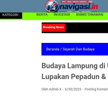
KATEGORI :
BERITA
INVESTASI
BISNIS TANAMAN
Beranda
/
Sejarah Dan Budaya
Budaya Lampung di 
Lupakan Pepadun & 
Oleh Admin X
6/30/2025
Posting Komen