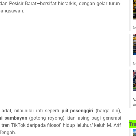
n Pesisir Barat—bersifat hierarkis, dengan gelar turun-
 bangsawan.
ke
ke
Na
Am
at, nilai-nilai inti seperti
piil pesenggiri
(harga diri),
ai
sambayan
(gotong royong) kian asing bagi generasi
Tra
ren TikTok daripada filosofi hidup leluhur," keluh M. Arif
Tengah.