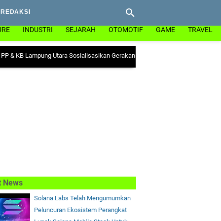
REDAKSI
URE
INDUSTRI
SEJARAH
OTOMOTIF
GAME
TRAVEL
ampung Utara Sosialisasikan Gerakan "Ayo Minum Tablet Tambah Darah" di Kec
t News
Solana Labs Telah Mengumumkan
Peluncuran Ekosistem Perangkat