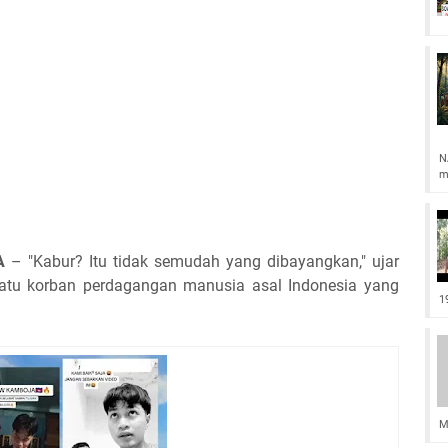
N
m
A
– "Kabur? Itu tidak semudah yang dibayangkan," ujar
atu korban perdagangan manusia asal Indonesia yang
1
M