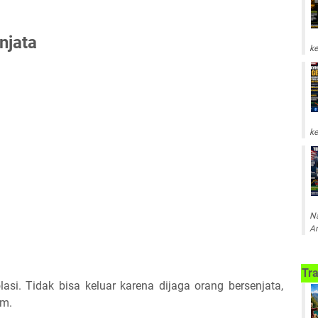
njata
ke
ke
Na
Am
Tra
asi. Tidak bisa keluar karena dijaga orang bersenjata,
im.