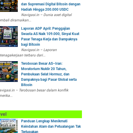
dan Supremasi Digital Bitcoin dengan
Hadiah Hingga 200.000 USDC
Navigasi.in – Dunia aset digital
mbali diramaikan...
Laporan ADP April: Penggajian
Swasta AS Naik 109.000, Sinyal Kuat
Pasar Tenaga Kerja dan Dampaknya
bagi Bitcoin
Navigasi.in – Laporan
tenagakerjaan terbaru dari...
Terobosan Besar AS–Iran:
Moratorium Nuklir 20 Tahun,
Pembukaan Selat Hormuz, dan
Dampaknya bagi Pasar Global serta
Bitcoin
vigasi.in – Terobosan besar dalam konflik
erika...
vel
Panduan Lengkap Menikmati
Keindahan Alam dan Petualangan Tak
Terlupakan