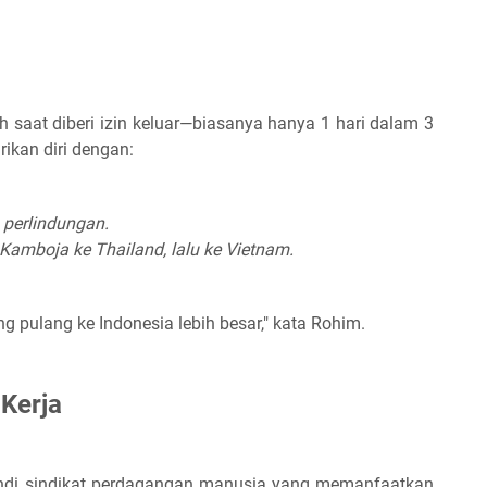
 saat diberi izin keluar—biasanya hanya 1 hari dalam 3
ikan diri dengan:
 perlindungan.
 Kamboja ke Thailand, lalu ke Vietnam.
g pulang ke Indonesia lebih besar," kata Rohim.
 Kerja
ndi sindikat perdagangan manusia yang memanfaatkan