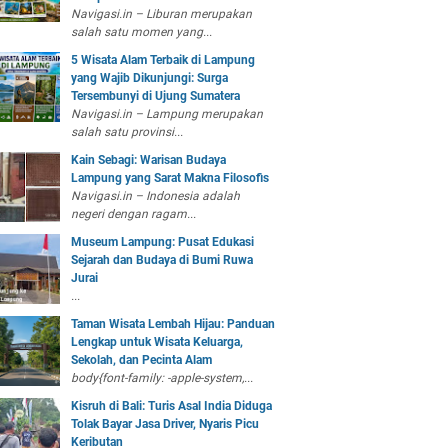
Navigasi.in – Liburan merupakan
salah satu momen yang...
5 Wisata Alam Terbaik di Lampung
yang Wajib Dikunjungi: Surga
Tersembunyi di Ujung Sumatera
Navigasi.in – Lampung merupakan
salah satu provinsi...
Kain Sebagi: Warisan Budaya
Lampung yang Sarat Makna Filosofis
Navigasi.in – Indonesia adalah
negeri dengan ragam...
Museum Lampung: Pusat Edukasi
Sejarah dan Budaya di Bumi Ruwa
Jurai
...
Taman Wisata Lembah Hijau: Panduan
Lengkap untuk Wisata Keluarga,
Sekolah, dan Pecinta Alam
body{font-family: -apple-system,...
Kisruh di Bali: Turis Asal India Diduga
Tolak Bayar Jasa Driver, Nyaris Picu
Keributan