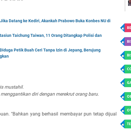
 Jika Datang ke Kediri, Akankah Prabowo Buka Konbes NU di
BE
tasiun Taichung Taiwan, 11 Orang Ditangkap Polisi dan
BI
Diduga Petik Buah Ceri Tanpa Izin di Jepang, Berujung
B
ngkan
C
G
is mustahil.
menggantikan diri dengan merekrut orang baru.
O
O
puan. "Bahkan yang berhasil membayar pun tetap dijual
TE