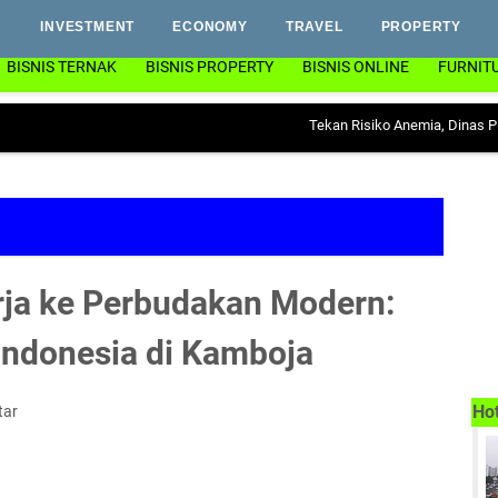
INVESTMENT
ECONOMY
TRAVEL
PROPERTY
BISNIS TERNAK
BISNIS PROPERTY
BISNIS ONLINE
FURNIT
Tekan Risiko Anemia, Dinas PP & KB Lam
rja ke Perbudakan Modern:
 Indonesia di Kamboja
Ho
tar