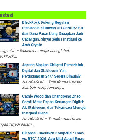
estasi
BlackRock Dukung Regulasi
Stablecoin di Bawah UU GENIUS: ETF
dan Dana Pasar Uang Disiapkan Jadi
Cadangan, Sinyal Serius Institusi ke
Arah Crypto
vigasi.in – Raksasa manajer aset global,
ackRock,...
Jepang Siapkan Obligasi Pemerintah
Digital dan Stablecoin Yen,
Perdagangan 24/7 Segera Dimulai?
NAVIGASI.IN — Transformasi besar
kembali mengguncang...
Cathie Wood dan Changpeng Zhao
Soroti Masa Depan Keuangan Digital:
AI, Stablecoin, dan Tokenisasi Menuju
Integrasi Global
NAVIGASI.IN — Transformasi besar
ngah terjadi dalam...
Binance Luncurkan Kompetisi “Emas
vs. BTC” 2026: Adu Nilai Abadi Emas