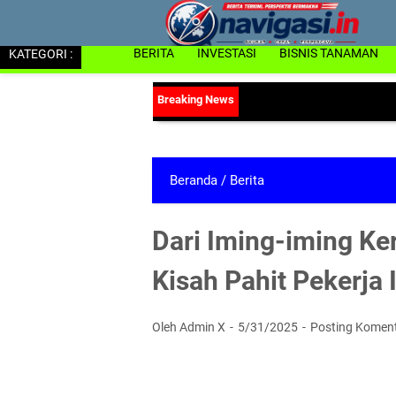
KATEGORI :
BERITA
INVESTASI
BISNIS TANAMAN
Beranda
/
Berita
Dari Iming-iming Ke
Kisah Pahit Pekerja
Oleh Admin X
5/31/2025
Posting Komen