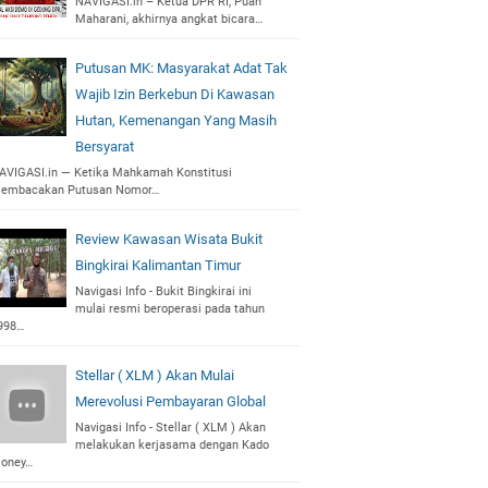
NAVIGASI.in – Ketua DPR RI, Puan
Maharani, akhirnya angkat bicara…
Putusan MK: Masyarakat Adat Tak
Wajib Izin Berkebun Di Kawasan
Hutan, Kemenangan Yang Masih
Bersyarat
AVIGASI.in — Ketika Mahkamah Konstitusi
embacakan Putusan Nomor…
Review Kawasan Wisata Bukit
Bingkirai Kalimantan Timur
Navigasi Info - Bukit Bingkirai ini
mulai resmi beroperasi pada tahun
998…
Stellar ( XLM ) Akan Mulai
Merevolusi Pembayaran Global
Navigasi Info - Stellar ( XLM ) Akan
melakukan kerjasama dengan Kado
oney…