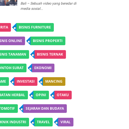
Bali – Sebuah video yang beredar di
media sosial...
RITA
BISNIS FURNITURE
SNIS ONLINE
BISNIS PROPERTI
ISNIS TANAMAN
BISNIS TERNAK
ONTOH SURAT
EKONOMI
AME
INVESTASI
MANCING
BATAN HERBAL
OPINI
OTAKU
TOMOTIF
SEJARAH DAN BUDAYA
KNIK INDUSTRI
TRAVEL
VIRAL