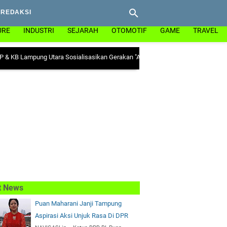
REDAKSI
URE
INDUSTRI
SEJARAH
OTOMOTIF
GAME
TRAVEL
pung Utara Sosialisasikan Gerakan "Ayo Minum Tablet Tambah Darah" di Keca
t News
Puan Maharani Janji Tampung
Aspirasi Aksi Unjuk Rasa Di DPR