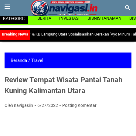
KATEGORI :
BERITA
INVESTASI
BISNIS TANAMAN
BI
 Dinas PP & KB Lampung Utara Sosialisasikan Gerakan "Ayo Minum Tablet Tamb
Beranda
/
Travel
Review Tempat Wisata Pantai Tanah
Kuning Kalimantan Utara
Oleh navigasiin
6/27/2022
Posting Komentar