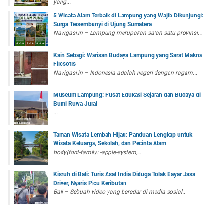
yang...
5 Wisata Alam Terbaik di Lampung yang Wajib Dikunjungi:
Surga Tersembunyi di Ujung Sumatera
Navigasi.in – Lampung merupakan salah satu provinsi...
Kain Sebagi: Warisan Budaya Lampung yang Sarat Makna
Filosofis
Navigasi.in – Indonesia adalah negeri dengan ragam...
Museum Lampung: Pusat Edukasi Sejarah dan Budaya di
Bumi Ruwa Jurai
...
Taman Wisata Lembah Hijau: Panduan Lengkap untuk
Wisata Keluarga, Sekolah, dan Pecinta Alam
body{font-family: -apple-system,...
Kisruh di Bali: Turis Asal India Diduga Tolak Bayar Jasa
Driver, Nyaris Picu Keributan
Bali – Sebuah video yang beredar di media sosial...