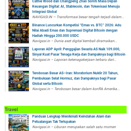
Cathie Wood dan Changpeng Zhao Soroti Masa Depan
Keuangan Digital: AI, Stablecoin, dan Tokenisasi Menuju
Integrasi Global
NAVIGASI.IN — Transformasi besar tengah terjadi dalam...
Binance Luncurkan Kompetisi “Emas vs. BTC” 2026: Adu
Nilai Abadi Emas dan Supremasi Digital Bitcoin dengan
Hadiah Hingga 200.000 USDC
Navigasi.in – Dunia aset digital kembali diramaikan...
Laporan ADP April: Penggajian Swasta AS Naik 109.000,
Sinyal Kuat Pasar Tenaga Kerja dan Dampaknya bagi Bitcoin
Navigasi.in – Laporan ketenagakerjaan terbaru dari...
Terobosan Besar AS–Iran: Moratorium Nuklir 20 Tahun,
Pembukaan Selat Hormuz, dan Dampaknya bagi Pasar
Global serta Bitcoin
Navigasi.in – Terobosan besar dalam konflik Amerika...
Travel
Panduan Lengkap Menikmati Keindahan Alam dan
Petualangan Tak Terlupakan
Navigasi.in – Liburan merupakan salah satu momen