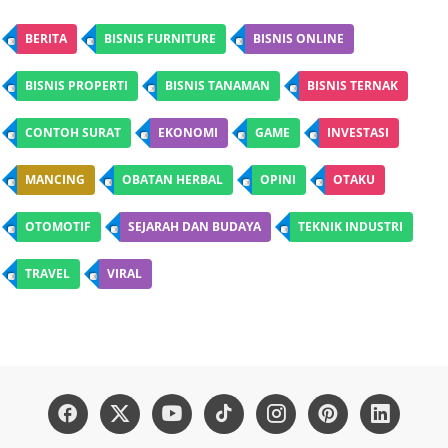
BERITA
BISNIS FURNITURE
BISNIS ONLINE
BISNIS PROPERTI
BISNIS TANAMAN
BISNIS TERNAK
CONTOH SURAT
EKONOMI
GAME
INVESTASI
MANCING
OBATAN HERBAL
OPINI
OTAKU
OTOMOTIF
SEJARAH DAN BUDAYA
TEKNIK INDUSTRI
TRAVEL
VIRAL