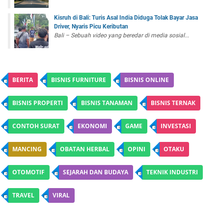
Kisruh di Bali: Turis Asal India Diduga Tolak Bayar Jasa
Driver, Nyaris Picu Keributan
Bali – Sebuah video yang beredar di media sosial...
BERITA
BISNIS FURNITURE
BISNIS ONLINE
BISNIS PROPERTI
BISNIS TANAMAN
BISNIS TERNAK
CONTOH SURAT
EKONOMI
GAME
INVESTASI
MANCING
OBATAN HERBAL
OPINI
OTAKU
OTOMOTIF
SEJARAH DAN BUDAYA
TEKNIK INDUSTRI
TRAVEL
VIRAL