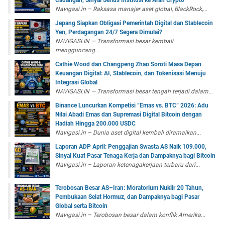
Cadangan, Sinyal Serius Institusi ke Arah Crypto
Navigasi.in – Raksasa manajer aset global, BlackRock,...
Jepang Siapkan Obligasi Pemerintah Digital dan Stablecoin
Yen, Perdagangan 24/7 Segera Dimulai?
NAVIGASI.IN — Transformasi besar kembali
mengguncang...
Cathie Wood dan Changpeng Zhao Soroti Masa Depan
Keuangan Digital: AI, Stablecoin, dan Tokenisasi Menuju
Integrasi Global
NAVIGASI.IN — Transformasi besar tengah terjadi dalam...
Binance Luncurkan Kompetisi “Emas vs. BTC” 2026: Adu
Nilai Abadi Emas dan Supremasi Digital Bitcoin dengan
Hadiah Hingga 200.000 USDC
Navigasi.in – Dunia aset digital kembali diramaikan...
Laporan ADP April: Penggajian Swasta AS Naik 109.000,
Sinyal Kuat Pasar Tenaga Kerja dan Dampaknya bagi Bitcoin
Navigasi.in – Laporan ketenagakerjaan terbaru dari...
Terobosan Besar AS–Iran: Moratorium Nuklir 20 Tahun,
Pembukaan Selat Hormuz, dan Dampaknya bagi Pasar
Global serta Bitcoin
Navigasi.in – Terobosan besar dalam konflik Amerika...