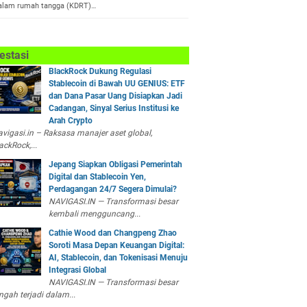
alam rumah tangga (KDRT)…
estasi
BlackRock Dukung Regulasi
Stablecoin di Bawah UU GENIUS: ETF
dan Dana Pasar Uang Disiapkan Jadi
Cadangan, Sinyal Serius Institusi ke
Arah Crypto
vigasi.in – Raksasa manajer aset global,
ackRock,...
Jepang Siapkan Obligasi Pemerintah
Digital dan Stablecoin Yen,
Perdagangan 24/7 Segera Dimulai?
NAVIGASI.IN — Transformasi besar
kembali mengguncang...
Cathie Wood dan Changpeng Zhao
Soroti Masa Depan Keuangan Digital:
AI, Stablecoin, dan Tokenisasi Menuju
Integrasi Global
NAVIGASI.IN — Transformasi besar
ngah terjadi dalam...