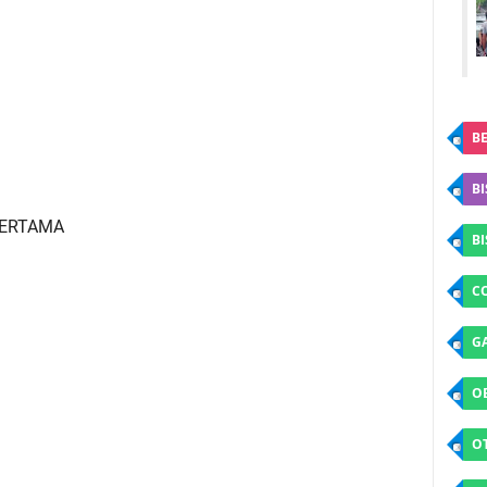
BE
BI
 PERTAMA
B
C
G
O
O