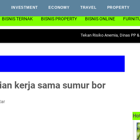
INVESTMENT
ECONOMY
TRAVEL
PROPERTY
BISNIS TERNAK
BISNIS PROPERTY
BISNIS ONLINE
FURNIT
Tekan Risiko Anemia, Dinas PP & KB Lampun
jian kerja sama sumur bor
tar
Ho