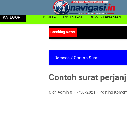
KATEGORI :
BERITA
INVESTASI
BISNIS TANAMAN
Beranda
/
Contoh Surat
Contoh surat perjan
Oleh Admin X
7/30/2021
Posting Komen