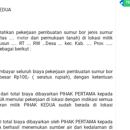
TE
KEDUA
ahkan pekerjaan pembuatan sumur bor jenis sumur
atas
…..
meter
dari permukaan tanah) di lokasi milik
usun ….. RT …. RW …Desa …. kec. Kab. ….. Prov. ……
bagai berikut :
ayar seluruh biaya pekerjaan pembuatan sumur bor
besar Rp
100
,- (
seratus rupiah
), dengan ketentuan
 dari total biaya dibayarkan PIHAK PERTAMA kepada
 memulai pekerjaan di lokasi dengan indikasi semua
ran milik PIHAK KEDUA sudah berada di lokasi
ari total biaya dibayarkan oleh PIHAK PERTAMA kepada
berhasil menemukan sumber air dari kedalaman di