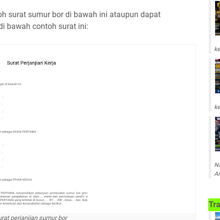
h surat sumur bor di bawah ini ataupun dapat
di bawah contoh surat ini:
ke
ke
Na
Am
Tra
rat perjanjian sumur bor