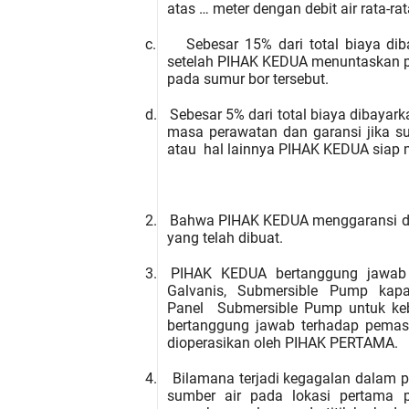
atas
…
meter dengan debit air rata-ra
c.
Sebesar 15% dari total biaya 
setelah PIHAK KEDUA menuntaskan p
pada sumur bor tersebut.
d.
Sebesar 5% dari total biaya dibay
masa perawatan dan garansi
jika s
atau
hal lainnya
PIHAK KEDUA
siap 
2.
Bahwa PIHAK KEDUA menggaransi debi
yang telah dibuat
.
3.
PIHAK KEDUA bertanggung jawab 
Galvanis, Submersible Pump kap
Panel Submersible Pump untuk keb
bertanggung jawab terhadap pemas
dioperasikan oleh PIHAK PERTAMA.
4.
Bilamana terjadi kegagalan dalam p
sumber air pada lokasi pertama 