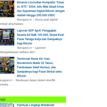
Binance Luncurkan Kompetisi “Emas
vs. BTC” 2026: Adu Nilai Abadi Emas
dan Supremasi Digital Bitcoin dengan
Hadiah Hingga 200.000 USDC
Navigasi.in – Dunia aset digital
mbali diramaikan...
Laporan ADP April: Penggajian
Swasta AS Naik 109.000, Sinyal Kuat
Pasar Tenaga Kerja dan Dampaknya
bagi Bitcoin
Navigasi.in – Laporan
tenagakerjaan terbaru dari...
Terobosan Besar AS–Iran:
Moratorium Nuklir 20 Tahun,
Pembukaan Selat Hormuz, dan
Dampaknya bagi Pasar Global serta
Bitcoin
vigasi.in – Terobosan besar dalam konflik
erika...
vel
Panduan Lengkap Menikmati