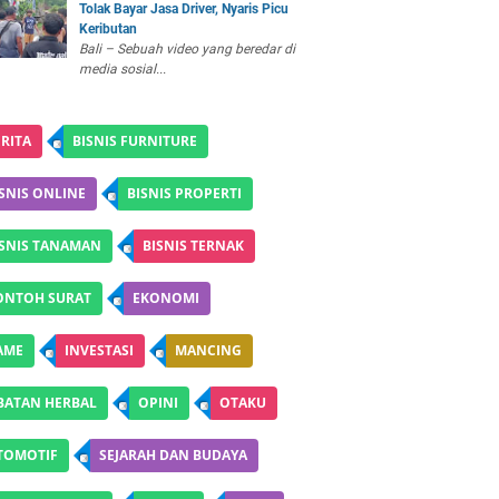
Tolak Bayar Jasa Driver, Nyaris Picu
Keributan
Bali – Sebuah video yang beredar di
media sosial...
RITA
BISNIS FURNITURE
SNIS ONLINE
BISNIS PROPERTI
ISNIS TANAMAN
BISNIS TERNAK
ONTOH SURAT
EKONOMI
AME
INVESTASI
MANCING
BATAN HERBAL
OPINI
OTAKU
TOMOTIF
SEJARAH DAN BUDAYA