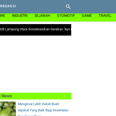
REDAKSI
URE
INDUSTRI
SEJARAH
OTOMOTIF
GAME
TRAVEL
g Utara Sosialisasikan Gerakan "Ayo Minum Tablet Tambah Darah" di Kecamat
t News
Mengenal Lebih Dekat Buah
Alpukat Yang Baik Bagi Kesehatan