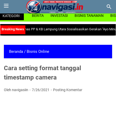
KATEGORI :
BERITA
INVESTASI
BISNIS TANAMAN
BI
nemia, Dinas PP & KB Lampung Utara Sosialisasikan Gerakan "Ayo Minum Tabl
Beranda
/
Bisnis Online
Cara setting format tanggal
timestamp camera
Oleh navigasiin
7/26/2021
Posting Komentar