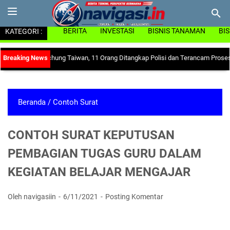
KATEGORI :
BERITA
INVESTASI
BISNIS TANAMAN
BI
siun Taichung Taiwan, 11 Orang Ditangkap Polisi dan Terancam Proses Hukum
Beranda
/
Contoh Surat
CONTOH SURAT KEPUTUSAN
PEMBAGIAN TUGAS GURU DALAM
KEGIATAN BELAJAR MENGAJAR
Oleh navigasiin
6/11/2021
Posting Komentar