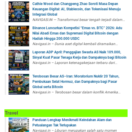
Cathie Wood dan Changpeng Zhao Soroti Masa Depan
Keuangan Digital: AI, Stablecoin, dan Tokenisasi Menuju
Integrasi Global
NAVIGASI.IN — Transformasi besar tengah terjadi dalam...
Binance Luncurkan Kompetisi “Emas vs. BTC” 2026: Adu
Nilai Abadi Emas dan Supremasi Digital Bitcoin dengan
Hadiah Hingga 200.000 USDC
Navigasi.in – Dunia aset digital kembali diramaikan...
Laporan ADP April: Penggajian Swasta AS Naik 109.000,
Sinyal Kuat Pasar Tenaga Kerja dan Dampaknya bagi Bitcoin
Navigasi.in – Laporan ketenagakerjaan terbaru dari...
Terobosan Besar AS–Iran: Moratorium Nuklir 20 Tahun,
Pembukaan Selat Hormuz, dan Dampaknya bagi Pasar
Global serta Bitcoin
Navigasi.in – Terobosan besar dalam konflik Amerika...
Travel
Panduan Lengkap Menikmati Keindahan Alam dan
Petualangan Tak Terlupakan
Navigasi.in – Liburan merupakan salah satu momen