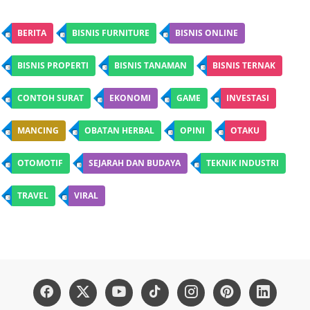
BERITA
BISNIS FURNITURE
BISNIS ONLINE
BISNIS PROPERTI
BISNIS TANAMAN
BISNIS TERNAK
CONTOH SURAT
EKONOMI
GAME
INVESTASI
MANCING
OBATAN HERBAL
OPINI
OTAKU
OTOMOTIF
SEJARAH DAN BUDAYA
TEKNIK INDUSTRI
TRAVEL
VIRAL