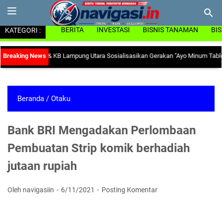
KATEGORI :
BERITA
INVESTASI
BISNIS TANAMAN
BI
nas PP & KB Lampung Utara Sosialisasikan Gerakan "Ayo Minum Tablet Tambah
Beranda
/
Otaku
Bank BRI Mengadakan Perlombaan
Pembuatan Strip komik berhadiah
jutaan rupiah
Oleh navigasiin
6/11/2021
Posting Komentar