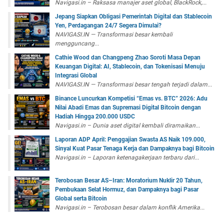
Navigasi.in – Raksasa manajer aset global, BlackRock,...
Jepang Siapkan Obligasi Pemerintah Digital dan Stablecoin
Yen, Perdagangan 24/7 Segera Dimulai?
NAVIGASI.IN — Transformasi besar kembali
mengguncang...
Cathie Wood dan Changpeng Zhao Soroti Masa Depan
Keuangan Digital: AI, Stablecoin, dan Tokenisasi Menuju
Integrasi Global
NAVIGASI.IN — Transformasi besar tengah terjadi dalam...
Binance Luncurkan Kompetisi “Emas vs. BTC” 2026: Adu
Nilai Abadi Emas dan Supremasi Digital Bitcoin dengan
Hadiah Hingga 200.000 USDC
Navigasi.in – Dunia aset digital kembali diramaikan...
Laporan ADP April: Penggajian Swasta AS Naik 109.000,
Sinyal Kuat Pasar Tenaga Kerja dan Dampaknya bagi Bitcoin
Navigasi.in – Laporan ketenagakerjaan terbaru dari...
Terobosan Besar AS–Iran: Moratorium Nuklir 20 Tahun,
Pembukaan Selat Hormuz, dan Dampaknya bagi Pasar
Global serta Bitcoin
Navigasi.in – Terobosan besar dalam konflik Amerika...