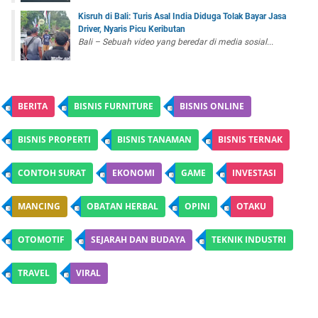
Kisruh di Bali: Turis Asal India Diduga Tolak Bayar Jasa
Driver, Nyaris Picu Keributan
Bali – Sebuah video yang beredar di media sosial...
BERITA
BISNIS FURNITURE
BISNIS ONLINE
BISNIS PROPERTI
BISNIS TANAMAN
BISNIS TERNAK
CONTOH SURAT
EKONOMI
GAME
INVESTASI
MANCING
OBATAN HERBAL
OPINI
OTAKU
OTOMOTIF
SEJARAH DAN BUDAYA
TEKNIK INDUSTRI
TRAVEL
VIRAL