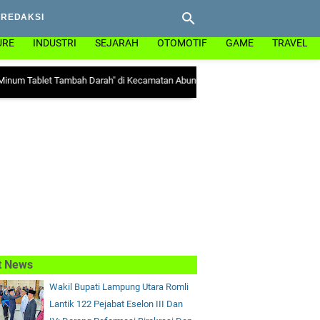
REDAKSI
URE
INDUSTRI
SEJARAH
OTOMOTIF
GAME
TRAVEL
et Tambah Darah" di Kecamatan Abung Surakarta
|
Ada Mitos Presiden Bakal Le
t News
Wakil Bupati Lampung Utara Romli
Lantik 122 Pejabat Eselon III Dan