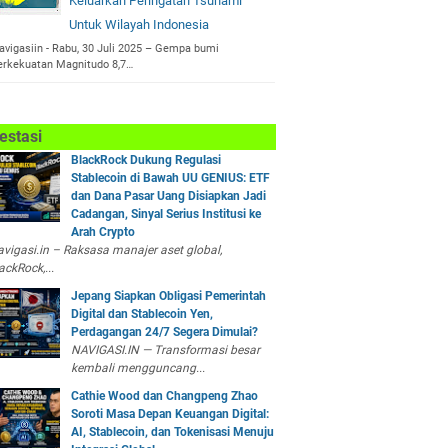
Keluarkan Peringatan Tsunami
Untuk Wilayah Indonesia
avigasiin - Rabu, 30 Juli 2025 – Gempa bumi
erkekuatan Magnitudo 8,7…
estasi
BlackRock Dukung Regulasi
Stablecoin di Bawah UU GENIUS: ETF
dan Dana Pasar Uang Disiapkan Jadi
Cadangan, Sinyal Serius Institusi ke
Arah Crypto
vigasi.in – Raksasa manajer aset global,
ackRock,...
Jepang Siapkan Obligasi Pemerintah
Digital dan Stablecoin Yen,
Perdagangan 24/7 Segera Dimulai?
NAVIGASI.IN — Transformasi besar
kembali mengguncang...
Cathie Wood dan Changpeng Zhao
Soroti Masa Depan Keuangan Digital:
AI, Stablecoin, dan Tokenisasi Menuju