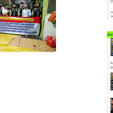
N
b
Inv
Na
Bl