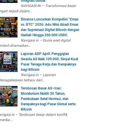
Integrasi Global
NAVIGASI.IN — Transformasi besar
ngah terjadi dalam...
Binance Luncurkan Kompetisi “Emas
vs. BTC” 2026: Adu Nilai Abadi Emas
dan Supremasi Digital Bitcoin dengan
Hadiah Hingga 200.000 USDC
Navigasi.in – Dunia aset digital
mbali diramaikan...
Laporan ADP April: Penggajian
Swasta AS Naik 109.000, Sinyal Kuat
Pasar Tenaga Kerja dan Dampaknya
bagi Bitcoin
Navigasi.in – Laporan
tenagakerjaan terbaru dari...
Terobosan Besar AS–Iran:
Moratorium Nuklir 20 Tahun,
Pembukaan Selat Hormuz, dan
Dampaknya bagi Pasar Global serta
Bitcoin
vigasi.in – Terobosan besar dalam konflik
erika...