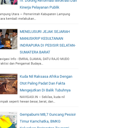
IV: Dorong Reformasi Birokrasi Dan
Kinerja Pelayanan Publik
ampung Utara — Pemerintah Kabupaten Lampung
tara kembali melakukan…
MENELUSURI JEJAK SEJARAH
MANUSKRIP KESULTANAN
INDRAPURA DI PESISIR SELATAN-
SUMATERA BARAT
avigasi Info - EMRAL DJAMAL DATU RAJO MUDO
raktisi dan Pengamat Budaya…
Kuda Nil Raksasa Afrika Dengan
Otot Paling Padat Dan Fakta
Mengejutkan Di Balik Tubuhnya
NAVIGASI.IN – Sekilas, kuda nil
ampak seperti hewan besar, berat, dan…
Gempabumi M8,7 Guncang Pesisir
Timur Kamchatka, BMKG