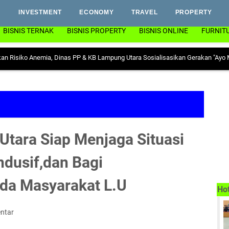
INVESTMENT
ECONOMY
TRAVEL
PROPERTY
BISNIS TERNAK
BISNIS PROPERTY
BISNIS ONLINE
FURNIT
Anemia, Dinas PP & KB Lampung Utara Sosialisasikan Gerakan "Ayo Minum Tabl
tara Siap Menjaga Situasi
dusif,dan Bagi
da Masyarakat L.U
Ho
ntar