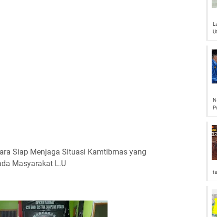
L
U
N
P
ra Siap Menjaga Situasi Kamtibmas yang
ada Masyarakat L.U
t