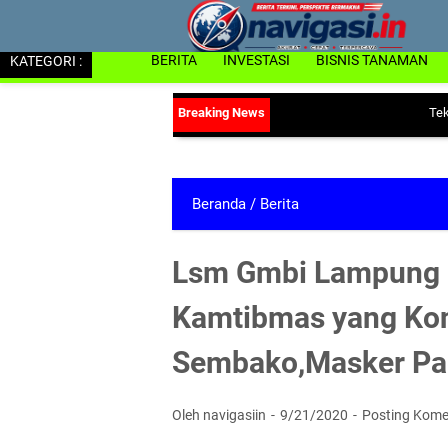
KATEGORI :
BERITA
INVESTASI
BISNIS TANAMAN
Tekan Risiko 
Beranda
/
Berita
Lsm Gmbi Lampung U
Kamtibmas yang Kon
Sembako,Masker Pa
Oleh navigasiin
9/21/2020
Posting Kome