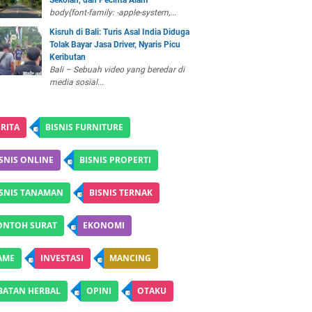
Sekolah, dan Pecinta Alam
body{font-family: -apple-system,...
Kisruh di Bali: Turis Asal India Diduga
Tolak Bayar Jasa Driver, Nyaris Picu
Keributan
Bali – Sebuah video yang beredar di
media sosial...
RITA
BISNIS FURNITURE
SNIS ONLINE
BISNIS PROPERTI
ISNIS TANAMAN
BISNIS TERNAK
ONTOH SURAT
EKONOMI
AME
INVESTASI
MANCING
BATAN HERBAL
OPINI
OTAKU