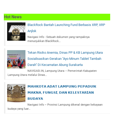
Hot News
BlackRock Bantah Launching Fund Berbasis XRP, XRP
Anjlok
Navigasi Info - Sebuah dokumen yang tampaknya
menunjukkan BlackRock…
Tekan Risiko Anemia, Dinas PP & KB Lampung Utara
Sosialisasikan Gerakan "Ayo Minum Tablet Tambah
Darah" Di Kecamatan Abung Surakarta
NAVIGASI.IN, Lampung Utara – Pemerintah Kabupaten
Lampung Utara melalui Dinas…
𝗠𝗔𝗛𝗞𝗢𝗧𝗔 𝗔𝗗𝗔𝗧 𝗟𝗔𝗠𝗣𝗨𝗡𝗚 𝗣𝗘𝗣𝗔𝗗𝗨𝗡:
𝗠𝗔𝗞𝗡𝗔, 𝗙𝗨𝗡𝗚𝗦𝗜, 𝗗𝗔𝗡 𝗞𝗘𝗟𝗘𝗦𝗧𝗔𝗥𝗜𝗔𝗡
𝗕𝗨𝗗𝗔𝗬𝗔
Navigasi Info – Provinsi Lampung dikenal dengan kekayaan
budaya yang luar…