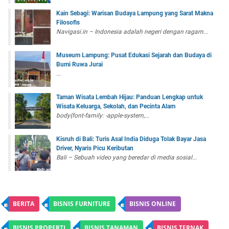
Kain Sebagi: Warisan Budaya Lampung yang Sarat Makna
Filosofis
Navigasi.in – Indonesia adalah negeri dengan ragam...
Museum Lampung: Pusat Edukasi Sejarah dan Budaya di
Bumi Ruwa Jurai
...
Taman Wisata Lembah Hijau: Panduan Lengkap untuk
Wisata Keluarga, Sekolah, dan Pecinta Alam
body{font-family: -apple-system,...
Kisruh di Bali: Turis Asal India Diduga Tolak Bayar Jasa
Driver, Nyaris Picu Keributan
Bali – Sebuah video yang beredar di media sosial...
BERITA
BISNIS FURNITURE
BISNIS ONLINE
BISNIS PROPERTI
BISNIS TANAMAN
BISNIS TERNAK