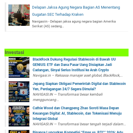
Delapan Jaksa Agung Negara Bagian AS Menentang
Gugatan SEC Terhadap Kraken
Navigasiin - Delapan jaksa agung negara bagian Amerika
Serikat (AS) sedang…
Investasi
BlackRock Dukung Regulasi Stablecoin di Bawah UU
GENIUS: ETF dan Dana Pasar Uang Disiapkan Jadi
Cadangan, Sinyal Serius Institusi ke Arah Crypto
Navigasi.in – Raksasa manajer aset global, BlackRock,...
Jepang Siapkan Obligasi Pemerintah Digital dan Stablecoin
Yen, Perdagangan 24/7 Segera Dimulai?
NAVIGASI.IN — Transformasi besar kembali
mengguncang...
Cathie Wood dan Changpeng Zhao Soroti Masa Depan
Keuangan Digital: AI, Stablecoin, dan Tokenisasi Menuju
Integrasi Global
NAVIGASI.IN — Transformasi besar tengah terjadi dalam...
Binance Luncurkan Kompetisi “Emas vs. BTC” 2026: Adu