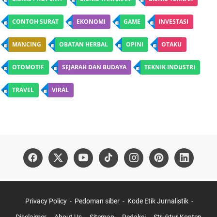
CONTOH SURAT
EKONOMI
GAME
INVESTASI
MANCING
OBATAN HERBAL
OPINI
OTAKU
OTOMOTIF
SEJARAH DAN BUDAYA
TEKNIK INDUSTRI
TRAVEL
VIRAL
Privacy Policy
Pedoman siber
Kode Etik Jurnalistik