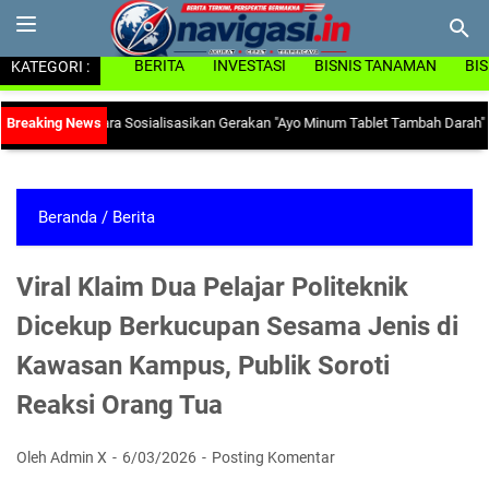
KATEGORI :
BERITA
INVESTASI
BISNIS TANAMAN
BI
g Utara Sosialisasikan Gerakan "Ayo Minum Tablet Tambah Darah" di Kecamat
Beranda
/
Berita
Viral Klaim Dua Pelajar Politeknik
Dicekup Berkucupan Sesama Jenis di
Kawasan Kampus, Publik Soroti
Reaksi Orang Tua
Oleh Admin X
6/03/2026
Posting Komentar