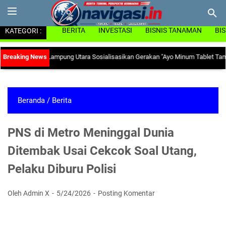
KATEGORI :
BERITA
INVESTASI
BISNIS TANAMAN
BI
KB Lampung Utara Sosialisasikan Gerakan "Ayo Minum Tablet Tambah Darah" d
Beranda
/
Berita
PNS di Metro Meninggal Dunia
Ditembak Usai Cekcok Soal Utang,
Pelaku Diburu Polisi
Oleh Admin X
5/24/2026
Posting Komentar