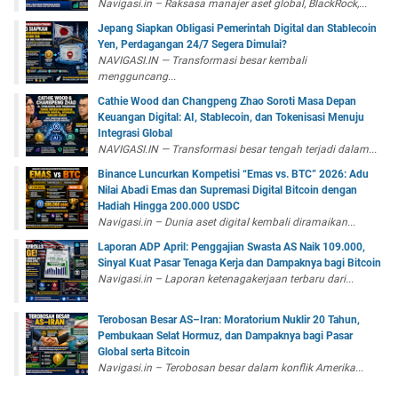
Navigasi.in – Raksasa manajer aset global, BlackRock,...
Jepang Siapkan Obligasi Pemerintah Digital dan Stablecoin
Yen, Perdagangan 24/7 Segera Dimulai?
NAVIGASI.IN — Transformasi besar kembali
mengguncang...
Cathie Wood dan Changpeng Zhao Soroti Masa Depan
Keuangan Digital: AI, Stablecoin, dan Tokenisasi Menuju
Integrasi Global
NAVIGASI.IN — Transformasi besar tengah terjadi dalam...
Binance Luncurkan Kompetisi “Emas vs. BTC” 2026: Adu
Nilai Abadi Emas dan Supremasi Digital Bitcoin dengan
Hadiah Hingga 200.000 USDC
Navigasi.in – Dunia aset digital kembali diramaikan...
Laporan ADP April: Penggajian Swasta AS Naik 109.000,
Sinyal Kuat Pasar Tenaga Kerja dan Dampaknya bagi Bitcoin
Navigasi.in – Laporan ketenagakerjaan terbaru dari...
Terobosan Besar AS–Iran: Moratorium Nuklir 20 Tahun,
Pembukaan Selat Hormuz, dan Dampaknya bagi Pasar
Global serta Bitcoin
Navigasi.in – Terobosan besar dalam konflik Amerika...