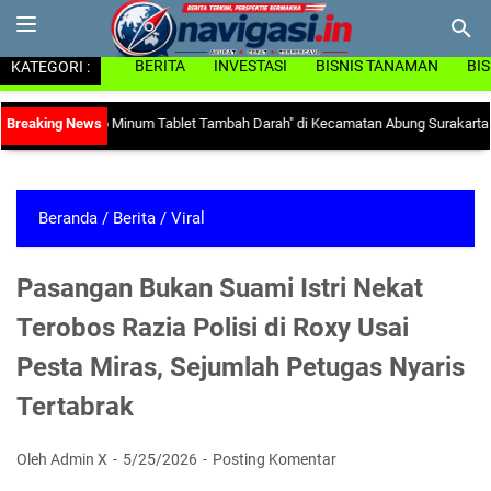
KATEGORI :
BERITA
INVESTASI
BISNIS TANAMAN
BI
 "Ayo Minum Tablet Tambah Darah" di Kecamatan Abung Surakarta
|
Ada Mitos P
Beranda
/
Berita
/
Viral
Pasangan Bukan Suami Istri Nekat
Terobos Razia Polisi di Roxy Usai
Pesta Miras, Sejumlah Petugas Nyaris
Tertabrak
Oleh Admin X
5/25/2026
Posting Komentar