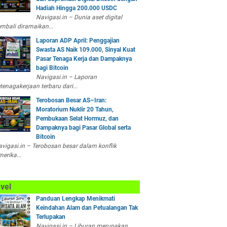
Hadiah Hingga 200.000 USDC
Navigasi.in – Dunia aset digital
mbali diramaikan...
Laporan ADP April: Penggajian
Swasta AS Naik 109.000, Sinyal Kuat
Pasar Tenaga Kerja dan Dampaknya
bagi Bitcoin
Navigasi.in – Laporan
tenagakerjaan terbaru dari...
Terobosan Besar AS–Iran:
Moratorium Nuklir 20 Tahun,
Pembukaan Selat Hormuz, dan
Dampaknya bagi Pasar Global serta
Bitcoin
vigasi.in – Terobosan besar dalam konflik
erika...
vel
Panduan Lengkap Menikmati
Keindahan Alam dan Petualangan Tak
Terlupakan
Navigasi.in – Liburan merupakan