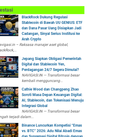
estasi
BlackRock Dukung Regulasi
Stablecoin di Bawah UU GENIUS: ETF
dan Dana Pasar Uang Disiapkan Jadi
Cadangan, Sinyal Serius Institusi ke
Arah Crypto
vigasi.in – Raksasa manajer aset global,
ackRock,...
Jepang Siapkan Obligasi Pemerintah
Digital dan Stablecoin Yen,
Perdagangan 24/7 Segera Dimulai?
NAVIGASI.IN — Transformasi besar
kembali mengguncang...
Cathie Wood dan Changpeng Zhao
Soroti Masa Depan Keuangan Digital:
AI, Stablecoin, dan Tokenisasi Menuju
Integrasi Global
NAVIGASI.IN — Transformasi besar
ngah terjadi dalam...
Binance Luncurkan Kompetisi “Emas
vs. BTC” 2026: Adu Nilai Abadi Emas
dan Supremasi Digital Bitcoin dengan