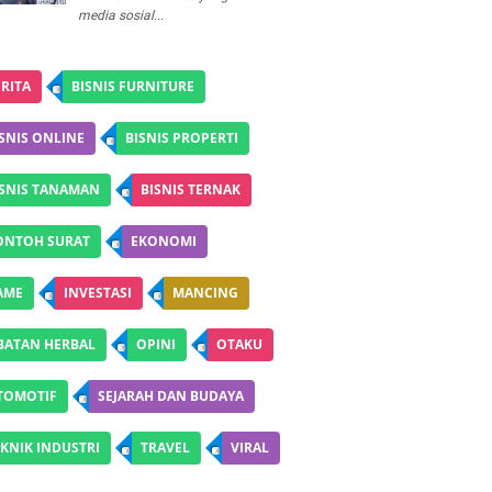
media sosial...
RITA
BISNIS FURNITURE
SNIS ONLINE
BISNIS PROPERTI
ISNIS TANAMAN
BISNIS TERNAK
ONTOH SURAT
EKONOMI
AME
INVESTASI
MANCING
BATAN HERBAL
OPINI
OTAKU
TOMOTIF
SEJARAH DAN BUDAYA
KNIK INDUSTRI
TRAVEL
VIRAL