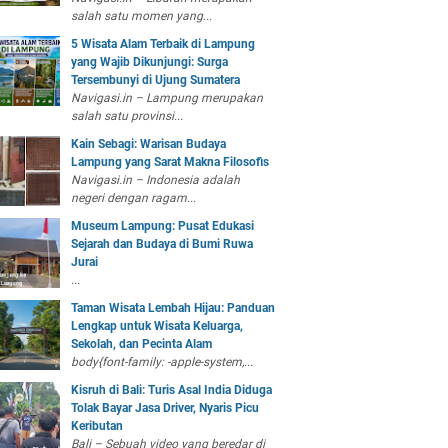
salah satu momen yang...
5 Wisata Alam Terbaik di Lampung
yang Wajib Dikunjungi: Surga
Tersembunyi di Ujung Sumatera
Navigasi.in – Lampung merupakan
salah satu provinsi...
Kain Sebagi: Warisan Budaya
Lampung yang Sarat Makna Filosofis
Navigasi.in – Indonesia adalah
negeri dengan ragam...
Museum Lampung: Pusat Edukasi
Sejarah dan Budaya di Bumi Ruwa
Jurai
...
Taman Wisata Lembah Hijau: Panduan
Lengkap untuk Wisata Keluarga,
Sekolah, dan Pecinta Alam
body{font-family: -apple-system,...
Kisruh di Bali: Turis Asal India Diduga
Tolak Bayar Jasa Driver, Nyaris Picu
Keributan
Bali – Sebuah video yang beredar di