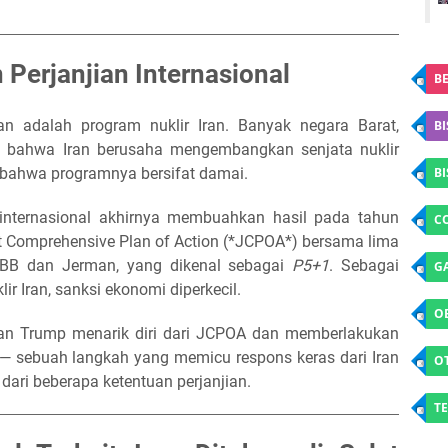
 Perjanjian Internasional
BE
n adalah program nuklir Iran. Banyak negara Barat,
BI
ai bahwa Iran berusaha mengembangkan senjata nuklir
bahwa programnya bersifat damai.
B
internasional akhirnya membuahkan hasil pada tahun
C
t Comprehensive Plan of Action (*JCPOA*) bersama lima
B dan Jerman, yang dikenal sebagai
P5+1
. Sebagai
G
r Iran, sanksi ekonomi diperkecil.
O
an Trump menarik diri dari JCPOA dan memberlakukan
 — sebuah langkah yang memicu respons keras dari Iran
O
dari beberapa ketentuan perjanjian.
TE