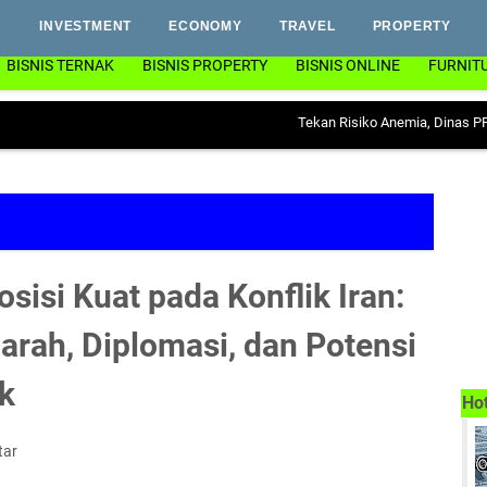
INVESTMENT
ECONOMY
TRAVEL
PROPERTY
BISNIS TERNAK
BISNIS PROPERTY
BISNIS ONLINE
FURNIT
Tekan Risiko Anemia, Dinas PP & KB Lamp
isi Kuat pada Konflik Iran:
arah, Diplomasi, dan Potensi
k
Ho
tar