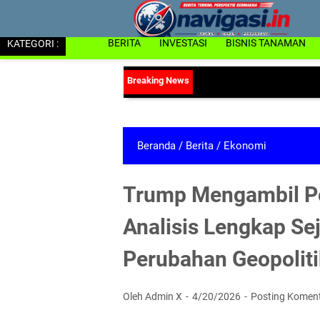
KATEGORI :
BERITA
INVESTASI
BISNIS TANAMAN
Beranda
/
Berita
/
Ekonomi
Trump Mengambil Pos
Analisis Lengkap Sej
Perubahan Geopoliti
Oleh Admin X
4/20/2026
Posting Komen