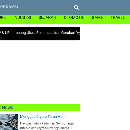
REDAKSI
URE
INDUSTRI
SEJARAH
OTOMOTIF
GAME
TRAVEL
ung Utara Sosialisasikan Gerakan "Ayo Minum Tablet Tambah Darah" di Kecam
t News
Mengapa Crypto Turun Hari Ini
Navigasi Info - Pada hari Senin, harga
Bitcoin dan cryptocurrency lainnya