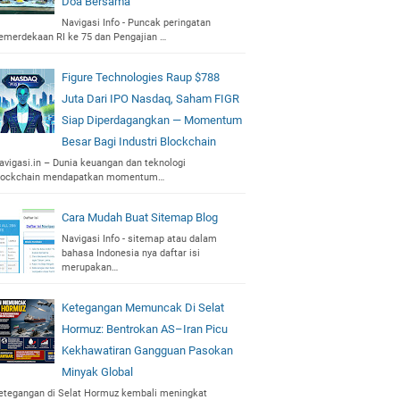
Doa Bersama
Navigasi Info - Puncak peringatan
emerdekaan RI ke 75 dan Pengajian …
Figure Technologies Raup $788
Juta Dari IPO Nasdaq, Saham FIGR
Siap Diperdagangkan — Momentum
Besar Bagi Industri Blockchain
avigasi.in – Dunia keuangan dan teknologi
lockchain mendapatkan momentum…
Cara Mudah Buat Sitemap Blog
Navigasi Info - sitemap atau dalam
bahasa Indonesia nya daftar isi
merupakan…
Ketegangan Memuncak Di Selat
Hormuz: Bentrokan AS–Iran Picu
Kekhawatiran Gangguan Pasokan
Minyak Global
etegangan di Selat Hormuz kembali meningkat