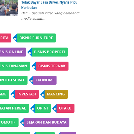
Tolak Bayar Jasa Driver, Nyaris Picu
Keributan
Bali – Sebuah video yang beredar di
media sosial...
RITA
BISNIS FURNITURE
SNIS ONLINE
BISNIS PROPERTI
ISNIS TANAMAN
BISNIS TERNAK
ONTOH SURAT
EKONOMI
AME
INVESTASI
MANCING
BATAN HERBAL
OPINI
OTAKU
TOMOTIF
SEJARAH DAN BUDAYA