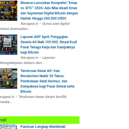
Binance Luncurkan Kompetisi “Emas
vs. BTC” 2026: Adu Nilai Abadi Emas
dan Supremasi Digital Bitcoin dengan
Hadiah Hingga 200.000 USDC
Navigasi.in – Dunia aset digital
mbali diramaikan...
Laporan ADP April: Penggajian
Swasta AS Naik 109.000, Sinyal Kuat
Pasar Tenaga Kerja dan Dampaknya
bagi Bitcoin
Navigasi.in – Laporan
tenagakerjaan terbaru dari...
Terobosan Besar AS–Iran:
Moratorium Nuklir 20 Tahun,
Pembukaan Selat Hormuz, dan
Dampaknya bagi Pasar Global serta
Bitcoin
vigasi.in – Terobosan besar dalam konflik
erika...
vel
Panduan Lengkap Menikmati