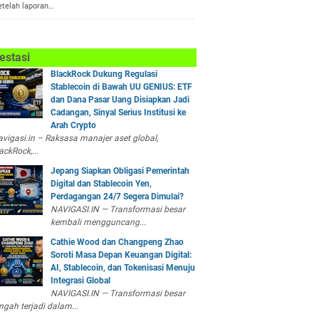
etelah laporan…
estasi
BlackRock Dukung Regulasi
Stablecoin di Bawah UU GENIUS: ETF
dan Dana Pasar Uang Disiapkan Jadi
Cadangan, Sinyal Serius Institusi ke
Arah Crypto
vigasi.in – Raksasa manajer aset global,
ackRock,...
Jepang Siapkan Obligasi Pemerintah
Digital dan Stablecoin Yen,
Perdagangan 24/7 Segera Dimulai?
NAVIGASI.IN — Transformasi besar
kembali mengguncang...
Cathie Wood dan Changpeng Zhao
Soroti Masa Depan Keuangan Digital:
AI, Stablecoin, dan Tokenisasi Menuju
Integrasi Global
NAVIGASI.IN — Transformasi besar
ngah terjadi dalam...