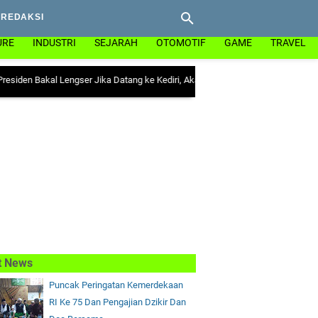
REDAKSI
URE
INDUSTRI
SEJARAH
OTOMOTIF
GAME
TRAVEL
kal Lengser Jika Datang ke Kediri, Akankah Prabowo Buka Konbes NU di Ploso?
t News
Puncak Peringatan Kemerdekaan
RI Ke 75 Dan Pengajian Dzikir Dan