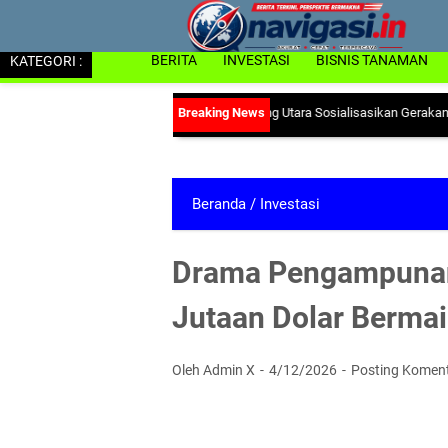
KATEGORI :
BERITA
INVESTASI
BISNIS TANAMAN
siko Anemia, Dinas PP & KB Lampung Utara Sosialisasikan Gerakan "Ayo Minu
Beranda
/
Investasi
Drama Pengampunan
Jutaan Dolar Bermain
Oleh Admin X
4/12/2026
Posting Komen