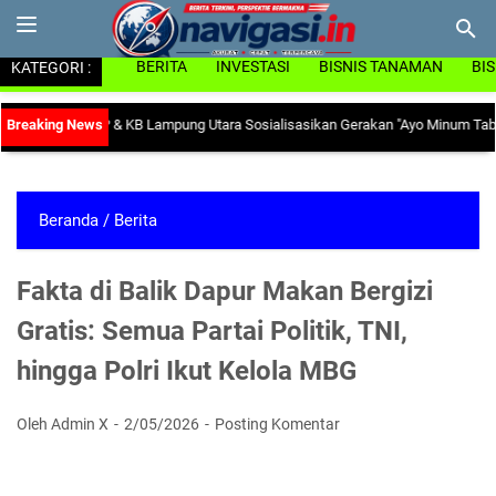
KATEGORI :
BERITA
INVESTASI
BISNIS TANAMAN
BI
nas PP & KB Lampung Utara Sosialisasikan Gerakan "Ayo Minum Tablet Tambah
Beranda
/
Berita
Fakta di Balik Dapur Makan Bergizi
Gratis: Semua Partai Politik, TNI,
hingga Polri Ikut Kelola MBG
Oleh Admin X
2/05/2026
Posting Komentar