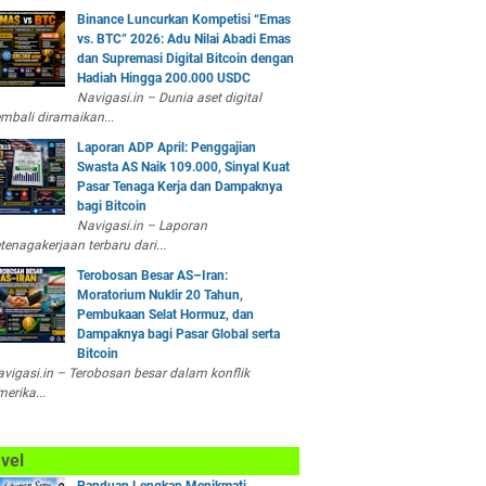
Binance Luncurkan Kompetisi “Emas
vs. BTC” 2026: Adu Nilai Abadi Emas
dan Supremasi Digital Bitcoin dengan
Hadiah Hingga 200.000 USDC
Navigasi.in – Dunia aset digital
mbali diramaikan...
Laporan ADP April: Penggajian
Swasta AS Naik 109.000, Sinyal Kuat
Pasar Tenaga Kerja dan Dampaknya
bagi Bitcoin
Navigasi.in – Laporan
tenagakerjaan terbaru dari...
Terobosan Besar AS–Iran:
Moratorium Nuklir 20 Tahun,
Pembukaan Selat Hormuz, dan
Dampaknya bagi Pasar Global serta
Bitcoin
vigasi.in – Terobosan besar dalam konflik
erika...
vel