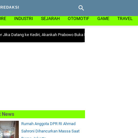
REDAKSI
URE
INDUSTRI
SEJARAH
OTOMOTIF
GAME
TRAVEL
g ke Kediri, Akankah Prabowo Buka Konbes NU di Ploso?
|
Puluhan WNI Terlibat
t News
Rumah Anggota DPR RI Ahmad
Sahroni Dihancurkan Massa Saat