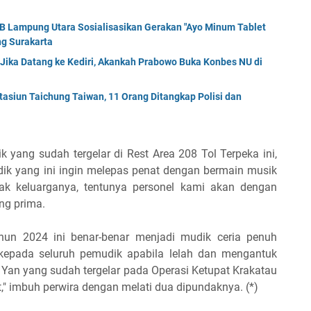
KB Lampung Utara Sosialisasikan Gerakan "Ayo Minum Tablet
g Surakarta
 Jika Datang ke Kediri, Akankah Prabowo Buka Konbes NU di
tasiun Taichung Taiwan, 11 Orang Ditangkap Polisi dan
yang sudah tergelar di Rest Area 208 Tol Terpeka ini,
dik yang ini ingin melepas penat dengan bermain musik
ak keluarganya, tentunya personel kami akan dengan
ng prima.
ahun 2024 ini benar-benar menjadi mudik ceria penuh
kepada seluruh pemudik apabila lelah dan mengantuk
Yan yang sudah tergelar pada Operasi Ketupat Krakatau
t," imbuh perwira dengan melati dua dipundaknya. (*)