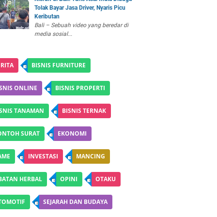
Tolak Bayar Jasa Driver, Nyaris Picu
Keributan
Bali – Sebuah video yang beredar di
media sosial...
RITA
BISNIS FURNITURE
SNIS ONLINE
BISNIS PROPERTI
ISNIS TANAMAN
BISNIS TERNAK
ONTOH SURAT
EKONOMI
AME
INVESTASI
MANCING
BATAN HERBAL
OPINI
OTAKU
TOMOTIF
SEJARAH DAN BUDAYA