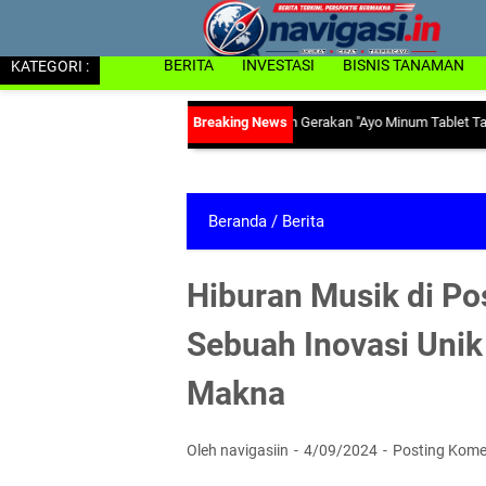
KATEGORI :
BERITA
INVESTASI
BISNIS TANAMAN
 & KB Lampung Utara Sosialisasikan Gerakan "Ayo Minum Tablet Tambah Darah"
Beranda
/
Berita
Hiburan Musik di Po
Sebuah Inovasi Unik
Makna
Oleh navigasiin
4/09/2024
Posting Kome