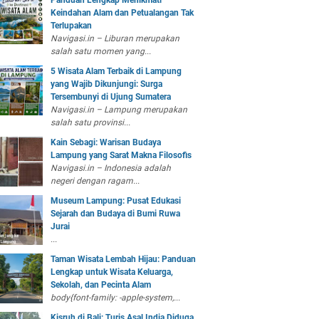
Panduan Lengkap Menikmati
Keindahan Alam dan Petualangan Tak
Terlupakan
Navigasi.in – Liburan merupakan
salah satu momen yang...
5 Wisata Alam Terbaik di Lampung
yang Wajib Dikunjungi: Surga
Tersembunyi di Ujung Sumatera
Navigasi.in – Lampung merupakan
salah satu provinsi...
Kain Sebagi: Warisan Budaya
Lampung yang Sarat Makna Filosofis
Navigasi.in – Indonesia adalah
negeri dengan ragam...
Museum Lampung: Pusat Edukasi
Sejarah dan Budaya di Bumi Ruwa
Jurai
...
Taman Wisata Lembah Hijau: Panduan
Lengkap untuk Wisata Keluarga,
Sekolah, dan Pecinta Alam
body{font-family: -apple-system,...
Kisruh di Bali: Turis Asal India Diduga