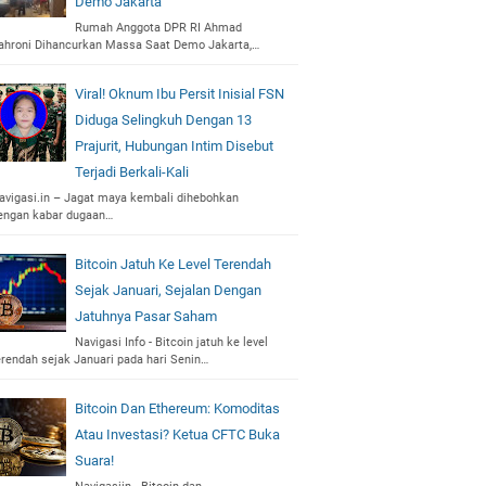
Demo Jakarta
Rumah Anggota DPR RI Ahmad
ahroni Dihancurkan Massa Saat Demo Jakarta,…
Viral! Oknum Ibu Persit Inisial FSN
Diduga Selingkuh Dengan 13
Prajurit, Hubungan Intim Disebut
Terjadi Berkali-Kali
avigasi.in – Jagat maya kembali dihebohkan
engan kabar dugaan…
Bitcoin Jatuh Ke Level Terendah
Sejak Januari, Sejalan Dengan
Jatuhnya Pasar Saham
Navigasi Info - Bitcoin jatuh ke level
erendah sejak Januari pada hari Senin…
Bitcoin Dan Ethereum: Komoditas
Atau Investasi? Ketua CFTC Buka
Suara!