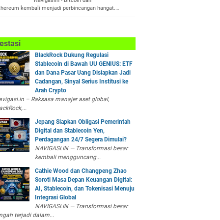
Navigasiin - Bitcoin dan
thereum kembali menjadi perbincangan hangat.…
estasi
BlackRock Dukung Regulasi
Stablecoin di Bawah UU GENIUS: ETF
dan Dana Pasar Uang Disiapkan Jadi
Cadangan, Sinyal Serius Institusi ke
Arah Crypto
vigasi.in – Raksasa manajer aset global,
ackRock,...
Jepang Siapkan Obligasi Pemerintah
Digital dan Stablecoin Yen,
Perdagangan 24/7 Segera Dimulai?
NAVIGASI.IN — Transformasi besar
kembali mengguncang...
Cathie Wood dan Changpeng Zhao
Soroti Masa Depan Keuangan Digital:
AI, Stablecoin, dan Tokenisasi Menuju
Integrasi Global
NAVIGASI.IN — Transformasi besar
ngah terjadi dalam...