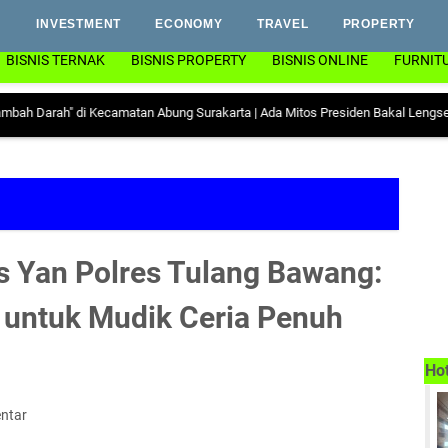
INVESTMENT
ECONOMY
TRAVEL
PROPERTY
BISNIS TERNAK
BISNIS PROPERTY
BISNIS ONLINE
FURNIT
 di Kecamatan Abung Surakarta
|
Ada Mitos Presiden Bakal Lengser Jika Datan
s Yan Polres Tulang Bawang:
 untuk Mudik Ceria Penuh
Ho
ntar