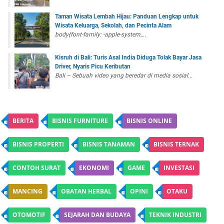
Taman Wisata Lembah Hijau: Panduan Lengkap untuk
Wisata Keluarga, Sekolah, dan Pecinta Alam
body{font-family: -apple-system,...
Kisruh di Bali: Turis Asal India Diduga Tolak Bayar Jasa
Driver, Nyaris Picu Keributan
Bali – Sebuah video yang beredar di media sosial...
BERITA
BISNIS FURNITURE
BISNIS ONLINE
BISNIS PROPERTI
BISNIS TANAMAN
BISNIS TERNAK
CONTOH SURAT
EKONOMI
GAME
INVESTASI
MANCING
OBATAN HERBAL
OPINI
OTAKU
OTOMOTIF
SEJARAH DAN BUDAYA
TEKNIK INDUSTRI