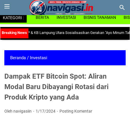
KATEGORI :
BERITA
INVESTASI
BISNIS TANAMAN
BI
a, Dinas PP & KB Lampung Utara Sosialisasikan Gerakan "Ayo Minum Tablet Ta
Beranda
/
Investasi
Dampak ETF Bitcoin Spot: Aliran
Modal Baru Dibayangi Rotasi dari
Produk Kripto yang Ada
Oleh navigasiin
1/17/2024
Posting Komentar