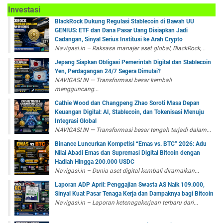
Investasi
BlackRock Dukung Regulasi Stablecoin di Bawah UU
GENIUS: ETF dan Dana Pasar Uang Disiapkan Jadi
Cadangan, Sinyal Serius Institusi ke Arah Crypto
Navigasi.in – Raksasa manajer aset global, BlackRock,...
Jepang Siapkan Obligasi Pemerintah Digital dan Stablecoin
Yen, Perdagangan 24/7 Segera Dimulai?
NAVIGASI.IN — Transformasi besar kembali
mengguncang...
Cathie Wood dan Changpeng Zhao Soroti Masa Depan
Keuangan Digital: AI, Stablecoin, dan Tokenisasi Menuju
Integrasi Global
NAVIGASI.IN — Transformasi besar tengah terjadi dalam...
Binance Luncurkan Kompetisi “Emas vs. BTC” 2026: Adu
Nilai Abadi Emas dan Supremasi Digital Bitcoin dengan
Hadiah Hingga 200.000 USDC
Navigasi.in – Dunia aset digital kembali diramaikan...
Laporan ADP April: Penggajian Swasta AS Naik 109.000,
Sinyal Kuat Pasar Tenaga Kerja dan Dampaknya bagi Bitcoin
Navigasi.in – Laporan ketenagakerjaan terbaru dari...