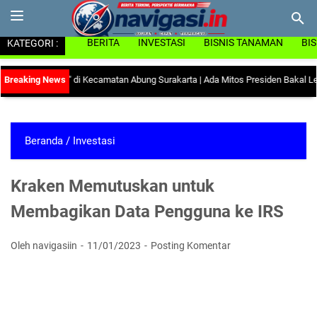
KATEGORI :
BERITA
INVESTASI
BISNIS TANAMAN
BI
mbah Darah" di Kecamatan Abung Surakarta
|
Ada Mitos Presiden Bakal Lengser 
Beranda
/
Investasi
Kraken Memutuskan untuk
Membagikan Data Pengguna ke IRS
Oleh navigasiin
11/01/2023
Posting Komentar