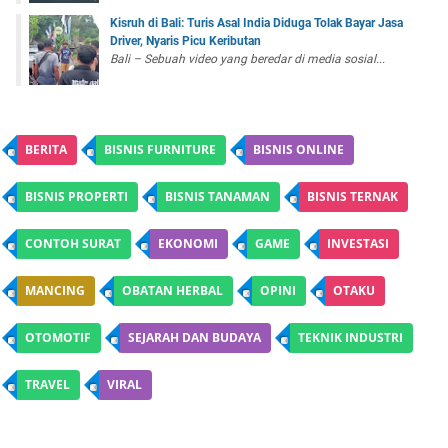
Kisruh di Bali: Turis Asal India Diduga Tolak Bayar Jasa
Driver, Nyaris Picu Keributan
Bali – Sebuah video yang beredar di media sosial...
BERITA
BISNIS FURNITURE
BISNIS ONLINE
BISNIS PROPERTI
BISNIS TANAMAN
BISNIS TERNAK
CONTOH SURAT
EKONOMI
GAME
INVESTASI
MANCING
OBATAN HERBAL
OPINI
OTAKU
OTOMOTIF
SEJARAH DAN BUDAYA
TEKNIK INDUSTRI
TRAVEL
VIRAL