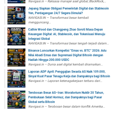
Navigasi.in – Raksasa manajer aset global, BlackRock,...
Jepang Siapkan Obligasi Pemerintah Digital dan Stablecoin
Yen, Perdagangan 24/7 Segera Dimulai?
NAVIGASI.IN — Transformasi besar kembali
mengguncang...
Cathie Wood dan Changpeng Zhao Soroti Masa Depan
Keuangan Digital: AI, Stablecoin, dan Tokenisasi Menuju
Integrasi Global
NAVIGASI.IN — Transformasi besar tengah terjadi dalam...
Binance Luncurkan Kompetisi “Emas vs. BTC” 2026: Adu
Nilai Abadi Emas dan Supremasi Digital Bitcoin dengan
Hadiah Hingga 200.000 USDC
Navigasi.in – Dunia aset digital kembali diramaikan...
Laporan ADP April: Penggajian Swasta AS Naik 109.000,
Sinyal Kuat Pasar Tenaga Kerja dan Dampaknya bagi Bitcoin
Navigasi.in – Laporan ketenagakerjaan terbaru dari...
Terobosan Besar AS–Iran: Moratorium Nuklir 20 Tahun,
Pembukaan Selat Hormuz, dan Dampaknya bagi Pasar
Global serta Bitcoin
Navigasi.in – Terobosan besar dalam konflik Amerika...