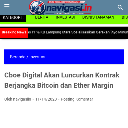
KATEGORI :
BERITA
INVESTASI
BISNIS TANAMAN
BI
nemia, Dinas PP & KB Lampung Utara Sosialisasikan Gerakan "Ayo Minum Table
Beranda
/
Investasi
Cboe Digital Akan Luncurkan Kontrak
Berjangka Bitcoin dan Ether Margin
Oleh navigasiin
11/14/2023
Posting Komentar