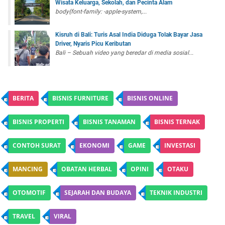
Wisata Keluarga, Sekolah, dan Pecinta Alam
body{font-family: -apple-system,...
Kisruh di Bali: Turis Asal India Diduga Tolak Bayar Jasa
Driver, Nyaris Picu Keributan
Bali – Sebuah video yang beredar di media sosial...
BERITA
BISNIS FURNITURE
BISNIS ONLINE
BISNIS PROPERTI
BISNIS TANAMAN
BISNIS TERNAK
CONTOH SURAT
EKONOMI
GAME
INVESTASI
MANCING
OBATAN HERBAL
OPINI
OTAKU
OTOMOTIF
SEJARAH DAN BUDAYA
TEKNIK INDUSTRI
TRAVEL
VIRAL