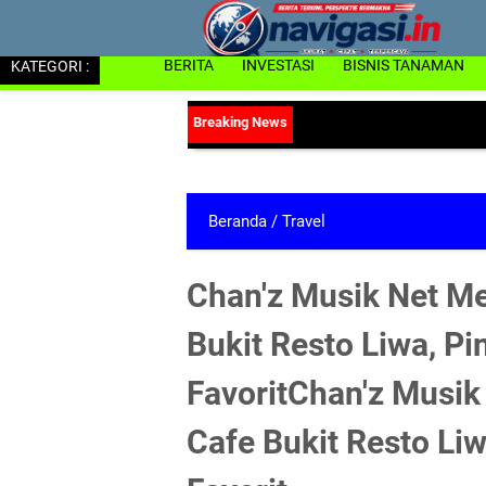
KATEGORI :
BERITA
INVESTASI
BISNIS TANAMAN
Beranda
/
Travel
Chan'z Musik Net Me
Bukit Resto Liwa, Pi
FavoritChan'z Musik
Cafe Bukit Resto Liw