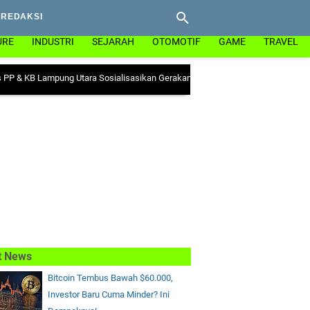
REDAKSI
URE
INDUSTRI
SEJARAH
OTOMOTIF
GAME
TRAVEL
Lampung Utara Sosialisasikan Gerakan "Ayo Minum Tablet Tambah Darah" di K
t News
Bitcoin Tembus Bawah $60.000,
Investor Baru Cuma Minder? Ini