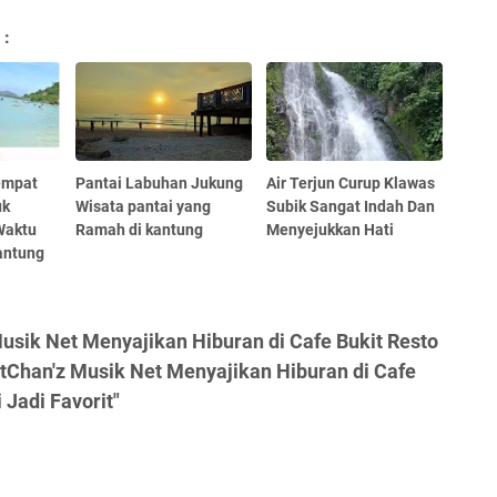
 :
empat
Pantai Labuhan Jukung
Air Terjun Curup Klawas
uk
Wisata pantai yang
Subik Sangat Indah Dan
Waktu
Ramah di kantung
Menyejukkan Hati
antung
usik Net Menyajikan Hiburan di Cafe Bukit Resto
itChan'z Musik Net Menyajikan Hiburan di Cafe
 Jadi Favorit"