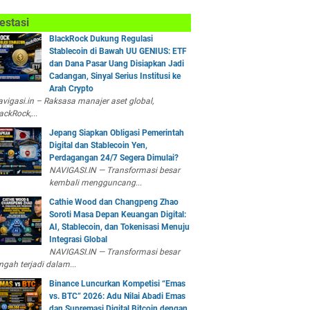
estasi
BlackRock Dukung Regulasi
Stablecoin di Bawah UU GENIUS: ETF
dan Dana Pasar Uang Disiapkan Jadi
Cadangan, Sinyal Serius Institusi ke
Arah Crypto
vigasi.in – Raksasa manajer aset global,
ackRock,...
Jepang Siapkan Obligasi Pemerintah
Digital dan Stablecoin Yen,
Perdagangan 24/7 Segera Dimulai?
NAVIGASI.IN — Transformasi besar
kembali mengguncang...
Cathie Wood dan Changpeng Zhao
Soroti Masa Depan Keuangan Digital:
AI, Stablecoin, dan Tokenisasi Menuju
Integrasi Global
NAVIGASI.IN — Transformasi besar
ngah terjadi dalam...
Binance Luncurkan Kompetisi “Emas
vs. BTC” 2026: Adu Nilai Abadi Emas
dan Supremasi Digital Bitcoin dengan