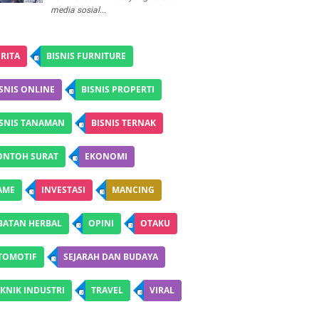
media sosial...
RITA
BISNIS FURNITURE
SNIS ONLINE
BISNIS PROPERTI
ISNIS TANAMAN
BISNIS TERNAK
ONTOH SURAT
EKONOMI
AME
INVESTASI
MANCING
BATAN HERBAL
OPINI
OTAKU
TOMOTIF
SEJARAH DAN BUDAYA
KNIK INDUSTRI
TRAVEL
VIRAL