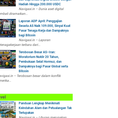
Hadiah Hingga 200.000 USDC
Navigasi.in – Dunia aset digital
mbali diramaikan...
Laporan ADP April: Penggajian
Swasta AS Naik 109.000, Sinyal Kuat
Pasar Tenaga Kerja dan Dampaknya
bagi Bitcoin
Navigasi.in – Laporan
tenagakerjaan terbaru dari...
Terobosan Besar AS–Iran:
Moratorium Nuklir 20 Tahun,
Pembukaan Selat Hormuz, dan
Dampaknya bagi Pasar Global serta
Bitcoin
vigasi.in – Terobosan besar dalam konflik
erika...
vel
Panduan Lengkap Menikmati
Keindahan Alam dan Petualangan Tak
Terlupakan
Navigasi.in – Liburan merupakan