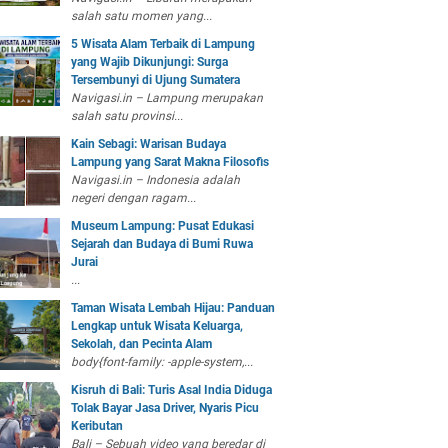
salah satu momen yang...
5 Wisata Alam Terbaik di Lampung
yang Wajib Dikunjungi: Surga
Tersembunyi di Ujung Sumatera
Navigasi.in – Lampung merupakan
salah satu provinsi...
Kain Sebagi: Warisan Budaya
Lampung yang Sarat Makna Filosofis
Navigasi.in – Indonesia adalah
negeri dengan ragam...
Museum Lampung: Pusat Edukasi
Sejarah dan Budaya di Bumi Ruwa
Jurai
...
Taman Wisata Lembah Hijau: Panduan
Lengkap untuk Wisata Keluarga,
Sekolah, dan Pecinta Alam
body{font-family: -apple-system,...
Kisruh di Bali: Turis Asal India Diduga
Tolak Bayar Jasa Driver, Nyaris Picu
Keributan
Bali – Sebuah video yang beredar di