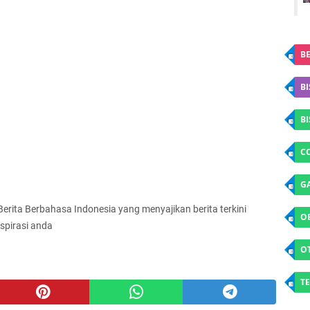
BE
BI
B
C
G
 Berita Berbahasa Indonesia yang menyajikan berita terkini
O
spirasi anda
O
TE