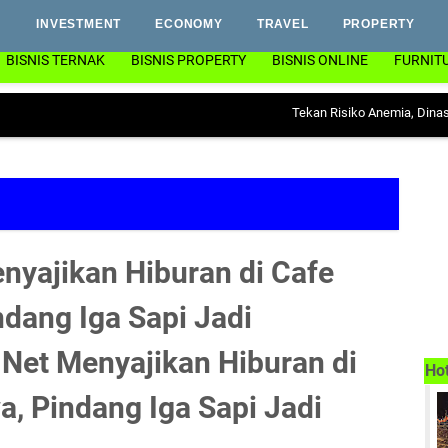
INVESTMENT
ECONOMY
TRAVEL
PROPERTY
BISNIS TERNAK
BISNIS PROPERTY
BISNIS ONLINE
FURNIT
Tekan Risiko Anemia, Dinas PP & KB 
nyajikan Hiburan di Cafe
ndang Iga Sapi Jadi
 Net Menyajikan Hiburan di
Ho
a, Pindang Iga Sapi Jadi