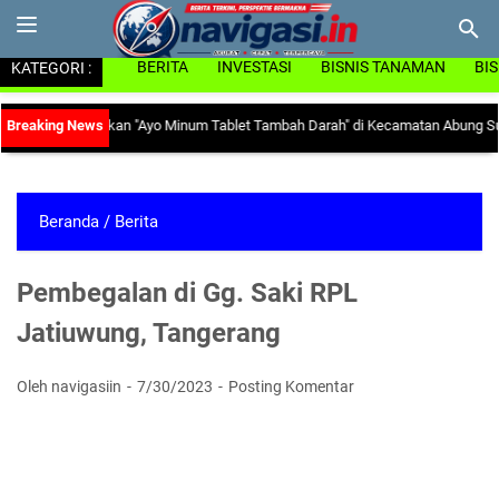
KATEGORI :
BERITA
INVESTASI
BISNIS TANAMAN
BI
sikan Gerakan "Ayo Minum Tablet Tambah Darah" di Kecamatan Abung Surakart
Beranda
/
Berita
Pembegalan di Gg. Saki RPL
Jatiuwung, Tangerang
Oleh navigasiin
7/30/2023
Posting Komentar