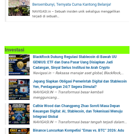
Bersembunyi, Ternyata Cuma Kantong Belanja!
NAVIGASI.in – Sebuah insiden unik sekaligus menggelikan
terjadi di sebuah…
Investasi
BlackRock Dukung Regulasi Stablecoin di Bawah UU
GENIUS: ETF dan Dana Pasar Uang Disiapkan Jadi
Cadangan, Sinyal Serius Institusi ke Arah Crypto
Navigasi.in – Raksasa manajer aset global, BlackRock,...
Jepang Siapkan Obligasi Pemerintah Digital dan Stablecoin
Yen, Perdagangan 24/7 Segera Dimulai?
NAVIGASI.IN — Transformasi besar kembali
mengguncang...
Cathie Wood dan Changpeng Zhao Soroti Masa Depan
Keuangan Digital: AI, Stablecoin, dan Tokenisasi Menuju
Integrasi Global
NAVIGASI.IN — Transformasi besar tengah terjadi dalam...
Binance Luncurkan Kompetisi “Emas vs. BTC” 2026: Adu