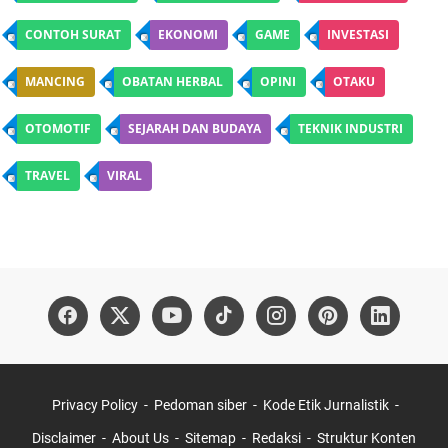
CONTOH SURAT
EKONOMI
GAME
INVESTASI
MANCING
OBATAN HERBAL
OPINI
OTAKU
OTOMOTIF
SEJARAH DAN BUDAYA
TEKNIK INDUSTRI
TRAVEL
VIRAL
Privacy Policy
Pedoman siber
Kode Etik Jurnalistik
Disclaimer
About Us
Sitemap
Redaksi
Struktur Konten