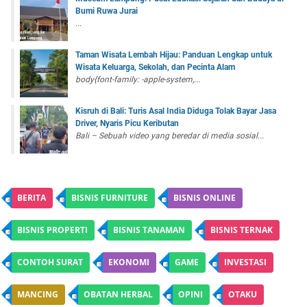
Bumi Ruwa Jurai
...
Taman Wisata Lembah Hijau: Panduan Lengkap untuk
Wisata Keluarga, Sekolah, dan Pecinta Alam
body{font-family: -apple-system,...
Kisruh di Bali: Turis Asal India Diduga Tolak Bayar Jasa
Driver, Nyaris Picu Keributan
Bali – Sebuah video yang beredar di media sosial...
BERITA
BISNIS FURNITURE
BISNIS ONLINE
BISNIS PROPERTI
BISNIS TANAMAN
BISNIS TERNAK
CONTOH SURAT
EKONOMI
GAME
INVESTASI
MANCING
OBATAN HERBAL
OPINI
OTAKU