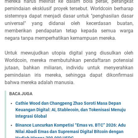
mereka harus melihat ke dalam bola perak, perangkat
pemindaian eksklusif proyek tersebut. Worldcoin berharap
sistemnya dapat menjadi dasar untuk "penghasilan dasar
universal" yang didanai oleh kecerdasan buatan,
memberikan pendapatan tetap kepada semua warga
negara tanpa memperhatikan kemampuan mereka.
Untuk mewujudkan utopia digital yang diusulkan oleh
Worldcoin, mereka membutuhkan pendaftaran potensial
jutaan, bahkan miliaran, individu untuk menyerahkan
pemindaian iris mereka, sehingga dapat dikonfirmasi
bahwa mereka adalah manusia.
BACA JUGA
Cathie Wood dan Changpeng Zhao Soroti Masa Depan
Keuangan Digital: AI, Stablecoin, dan Tokenisasi Menuju
Integrasi Global
Binance Luncurkan Kompetisi “Emas vs. BTC” 2026: Adu
Nilai Abadi Emas dan Supremasi Digital Bitcoin dengan
Hadiah Hingga 200.000 USDC