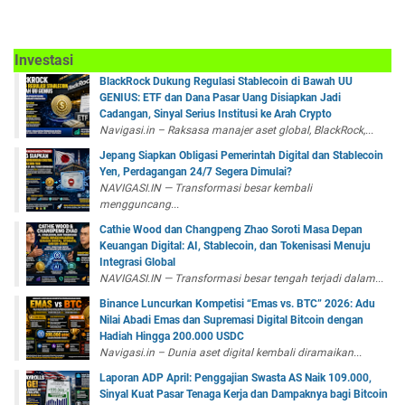
Investasi
BlackRock Dukung Regulasi Stablecoin di Bawah UU
GENIUS: ETF dan Dana Pasar Uang Disiapkan Jadi
Cadangan, Sinyal Serius Institusi ke Arah Crypto
Navigasi.in – Raksasa manajer aset global, BlackRock,...
Jepang Siapkan Obligasi Pemerintah Digital dan Stablecoin
Yen, Perdagangan 24/7 Segera Dimulai?
NAVIGASI.IN — Transformasi besar kembali
mengguncang...
Cathie Wood dan Changpeng Zhao Soroti Masa Depan
Keuangan Digital: AI, Stablecoin, dan Tokenisasi Menuju
Integrasi Global
NAVIGASI.IN — Transformasi besar tengah terjadi dalam...
Binance Luncurkan Kompetisi “Emas vs. BTC” 2026: Adu
Nilai Abadi Emas dan Supremasi Digital Bitcoin dengan
Hadiah Hingga 200.000 USDC
Navigasi.in – Dunia aset digital kembali diramaikan...
Laporan ADP April: Penggajian Swasta AS Naik 109.000,
Sinyal Kuat Pasar Tenaga Kerja dan Dampaknya bagi Bitcoin