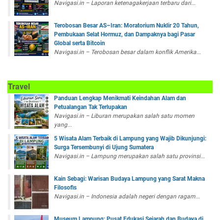
Navigasi.in – Laporan ketenagakerjaan terbaru dari...
Terobosan Besar AS–Iran: Moratorium Nuklir 20 Tahun,
Pembukaan Selat Hormuz, dan Dampaknya bagi Pasar
Global serta Bitcoin
Navigasi.in – Terobosan besar dalam konflik Amerika...
Travel
Panduan Lengkap Menikmati Keindahan Alam dan
Petualangan Tak Terlupakan
Navigasi.in – Liburan merupakan salah satu momen
yang...
5 Wisata Alam Terbaik di Lampung yang Wajib Dikunjungi:
Surga Tersembunyi di Ujung Sumatera
Navigasi.in – Lampung merupakan salah satu provinsi...
Kain Sebagi: Warisan Budaya Lampung yang Sarat Makna
Filosofis
Navigasi.in – Indonesia adalah negeri dengan ragam...
Museum Lampung: Pusat Edukasi Sejarah dan Budaya di