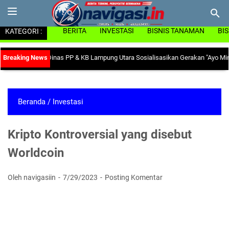
KATEGORI :
BERITA
INVESTASI
BISNIS TANAMAN
BI
o Anemia, Dinas PP & KB Lampung Utara Sosialisasikan Gerakan "Ayo Minum T
Beranda
/
Investasi
Kripto Kontroversial yang disebut
Worldcoin
Oleh navigasiin
7/29/2023
Posting Komentar