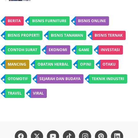
BERITA
BISNIS FURNITURE
BISNIS ONLINE
BISNIS PROPERTI
BISNIS TANAMAN
BISNIS TERNAK
CONTOH SURAT
EKONOMI
GAME
INVESTASI
MANCING
OBATAN HERBAL
OPINI
OTAKU
OTOMOTIF
SEJARAH DAN BUDAYA
TEKNIK INDUSTRI
TRAVEL
VIRAL