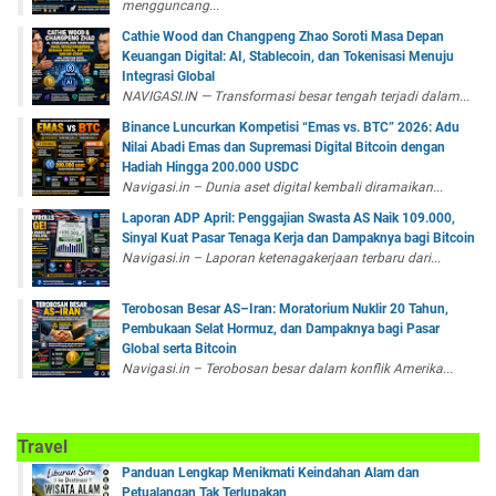
mengguncang...
Cathie Wood dan Changpeng Zhao Soroti Masa Depan
Keuangan Digital: AI, Stablecoin, dan Tokenisasi Menuju
Integrasi Global
NAVIGASI.IN — Transformasi besar tengah terjadi dalam...
Binance Luncurkan Kompetisi “Emas vs. BTC” 2026: Adu
Nilai Abadi Emas dan Supremasi Digital Bitcoin dengan
Hadiah Hingga 200.000 USDC
Navigasi.in – Dunia aset digital kembali diramaikan...
Laporan ADP April: Penggajian Swasta AS Naik 109.000,
Sinyal Kuat Pasar Tenaga Kerja dan Dampaknya bagi Bitcoin
Navigasi.in – Laporan ketenagakerjaan terbaru dari...
Terobosan Besar AS–Iran: Moratorium Nuklir 20 Tahun,
Pembukaan Selat Hormuz, dan Dampaknya bagi Pasar
Global serta Bitcoin
Navigasi.in – Terobosan besar dalam konflik Amerika...
Travel
Panduan Lengkap Menikmati Keindahan Alam dan
Petualangan Tak Terlupakan