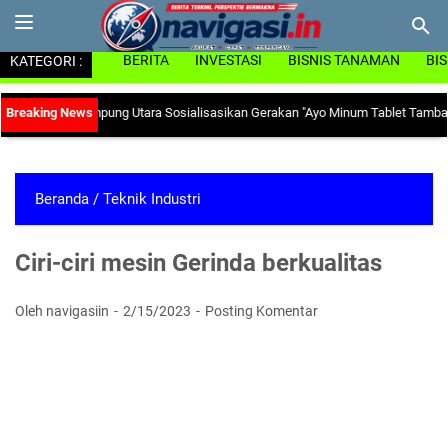
KATEGORI :
BERITA
INVESTASI
BISNIS TANAMAN
BI
KB Lampung Utara Sosialisasikan Gerakan "Ayo Minum Tablet Tambah Darah" d
Beranda
/
Teknik Industri
Ciri-ciri mesin Gerinda berkualitas
Oleh navigasiin
2/15/2023
Posting Komentar