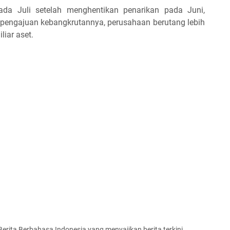
ada Juli setelah menghentikan penarikan pada Juni,
 pengajuan kebangkrutannya, perusahaan berutang lebih
liar aset.
 Berita Berbahasa Indonesia yang menyajikan berita terkini