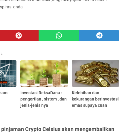
spirasi anda
 :
aham
Investasi ReksaDana :
Kelebihan dan
pengertian , sistem , dan
kekurangan berinvestasi
jenis-jenis nya
emas supaya cuan
 pinjaman Crypto Celsius akan mengembalikan