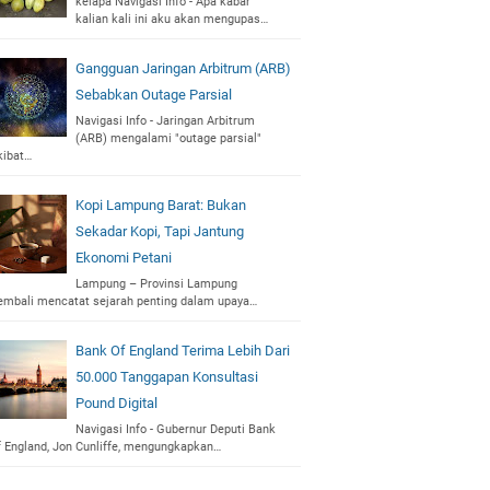
kelapa Navigasi Info - Apa kabar
kalian kali ini aku akan mengupas…
Gangguan Jaringan Arbitrum (ARB)
Sebabkan Outage Parsial
Navigasi Info - Jaringan Arbitrum
(ARB) mengalami "outage parsial"
kibat…
Kopi Lampung Barat: Bukan
Sekadar Kopi, Tapi Jantung
Ekonomi Petani
Lampung – Provinsi Lampung
embali mencatat sejarah penting dalam upaya…
Bank Of England Terima Lebih Dari
50.000 Tanggapan Konsultasi
Pound Digital
Navigasi Info - Gubernur Deputi Bank
f England, Jon Cunliffe, mengungkapkan…