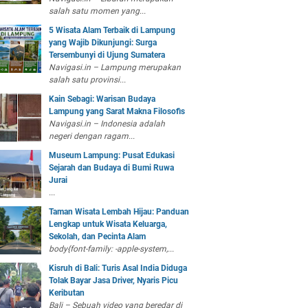
salah satu momen yang...
5 Wisata Alam Terbaik di Lampung
yang Wajib Dikunjungi: Surga
Tersembunyi di Ujung Sumatera
Navigasi.in – Lampung merupakan
salah satu provinsi...
Kain Sebagi: Warisan Budaya
Lampung yang Sarat Makna Filosofis
Navigasi.in – Indonesia adalah
negeri dengan ragam...
Museum Lampung: Pusat Edukasi
Sejarah dan Budaya di Bumi Ruwa
Jurai
...
Taman Wisata Lembah Hijau: Panduan
Lengkap untuk Wisata Keluarga,
Sekolah, dan Pecinta Alam
body{font-family: -apple-system,...
Kisruh di Bali: Turis Asal India Diduga
Tolak Bayar Jasa Driver, Nyaris Picu
Keributan
Bali – Sebuah video yang beredar di