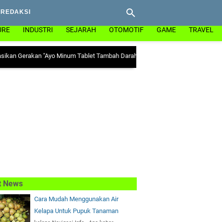
REDAKSI
URE
INDUSTRI
SEJARAH
OTOMOTIF
GAME
TRAVEL
akan "Ayo Minum Tablet Tambah Darah" di Kecamatan Abung Surakarta
|
Ada Mit
t News
Cara Mudah Menggunakan Air
Kelapa Untuk Pupuk Tanaman