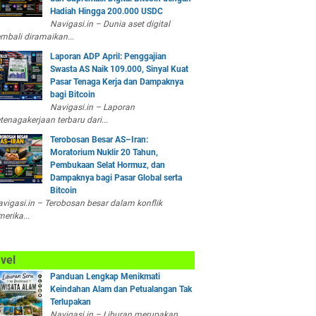
Hadiah Hingga 200.000 USDC
Navigasi.in – Dunia aset digital
mbali diramaikan...
Laporan ADP April: Penggajian
Swasta AS Naik 109.000, Sinyal Kuat
Pasar Tenaga Kerja dan Dampaknya
bagi Bitcoin
Navigasi.in – Laporan
tenagakerjaan terbaru dari...
Terobosan Besar AS–Iran:
Moratorium Nuklir 20 Tahun,
Pembukaan Selat Hormuz, dan
Dampaknya bagi Pasar Global serta
Bitcoin
vigasi.in – Terobosan besar dalam konflik
erika...
vel
Panduan Lengkap Menikmati
Keindahan Alam dan Petualangan Tak
Terlupakan
Navigasi.in – Liburan merupakan