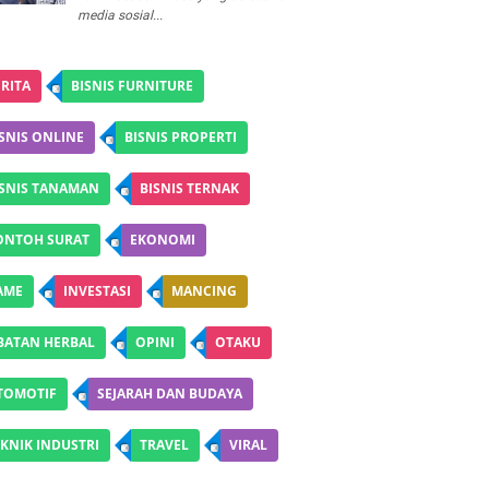
media sosial...
RITA
BISNIS FURNITURE
SNIS ONLINE
BISNIS PROPERTI
ISNIS TANAMAN
BISNIS TERNAK
ONTOH SURAT
EKONOMI
AME
INVESTASI
MANCING
BATAN HERBAL
OPINI
OTAKU
TOMOTIF
SEJARAH DAN BUDAYA
KNIK INDUSTRI
TRAVEL
VIRAL