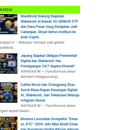
estasi
BlackRock Dukung Regulasi
Stablecoin di Bawah UU GENIUS: ETF
dan Dana Pasar Uang Disiapkan Jadi
Cadangan, Sinyal Serius Institusi ke
Arah Crypto
vigasi.in – Raksasa manajer aset global,
ackRock,...
Jepang Siapkan Obligasi Pemerintah
Digital dan Stablecoin Yen,
Perdagangan 24/7 Segera Dimulai?
NAVIGASI.IN — Transformasi besar
kembali mengguncang...
Cathie Wood dan Changpeng Zhao
Soroti Masa Depan Keuangan Digital:
AI, Stablecoin, dan Tokenisasi Menuju
Integrasi Global
NAVIGASI.IN — Transformasi besar
ngah terjadi dalam...
Binance Luncurkan Kompetisi “Emas
vs. BTC” 2026: Adu Nilai Abadi Emas
dan Supremasi Digital Bitcoin dengan