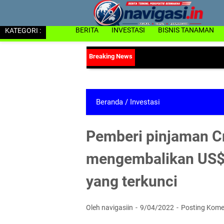
KATEGORI :
BERITA
INVESTASI
BISNIS TANAMAN
Beranda
/
Investasi
Pemberi pinjaman Cr
mengembalikan US$
yang terkunci
Oleh navigasiin
9/04/2022
Posting Kome