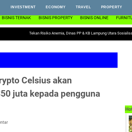
INVESTMENT
ECONOMY
TRAVEL
PROPERTY
BISNIS TERNAK
BISNIS PROPERTY
BISNIS ONLINE
FURNIT
Tekan Risiko Anemia, Dinas PP & KB Lampung Utara Sosialisasikan Ger
ypto Celsius akan
50 juta kepada pengguna
Ho
ntar