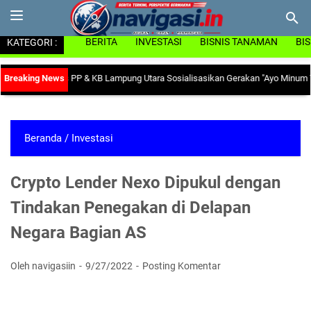
KATEGORI :
BERITA
INVESTASI
BISNIS TANAMAN
BI
ia, Dinas PP & KB Lampung Utara Sosialisasikan Gerakan "Ayo Minum Tablet T
Beranda
/
Investasi
Crypto Lender Nexo Dipukul dengan
Tindakan Penegakan di Delapan
Negara Bagian AS
Oleh navigasiin
9/27/2022
Posting Komentar