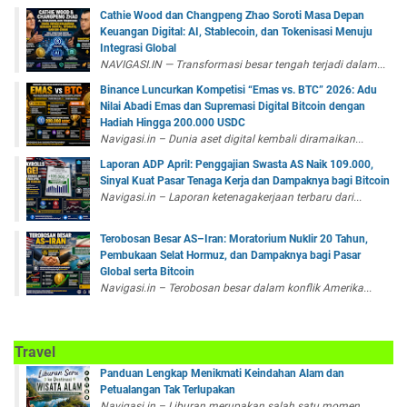
Cathie Wood dan Changpeng Zhao Soroti Masa Depan
Keuangan Digital: AI, Stablecoin, dan Tokenisasi Menuju
Integrasi Global
NAVIGASI.IN — Transformasi besar tengah terjadi dalam...
Binance Luncurkan Kompetisi “Emas vs. BTC” 2026: Adu
Nilai Abadi Emas dan Supremasi Digital Bitcoin dengan
Hadiah Hingga 200.000 USDC
Navigasi.in – Dunia aset digital kembali diramaikan...
Laporan ADP April: Penggajian Swasta AS Naik 109.000,
Sinyal Kuat Pasar Tenaga Kerja dan Dampaknya bagi Bitcoin
Navigasi.in – Laporan ketenagakerjaan terbaru dari...
Terobosan Besar AS–Iran: Moratorium Nuklir 20 Tahun,
Pembukaan Selat Hormuz, dan Dampaknya bagi Pasar
Global serta Bitcoin
Navigasi.in – Terobosan besar dalam konflik Amerika...
Travel
Panduan Lengkap Menikmati Keindahan Alam dan
Petualangan Tak Terlupakan
Navigasi.in – Liburan merupakan salah satu momen