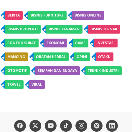
BERITA
BISNIS FURNITURE
BISNIS ONLINE
BISNIS PROPERTI
BISNIS TANAMAN
BISNIS TERNAK
CONTOH SURAT
EKONOMI
GAME
INVESTASI
MANCING
OBATAN HERBAL
OPINI
OTAKU
OTOMOTIF
SEJARAH DAN BUDAYA
TEKNIK INDUSTRI
TRAVEL
VIRAL