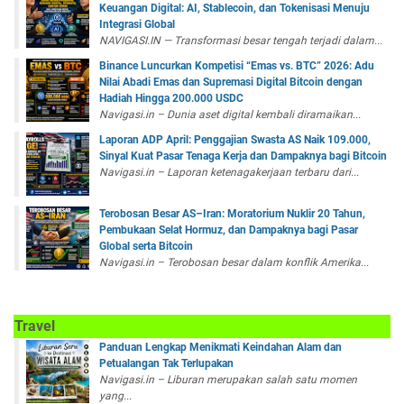
Keuangan Digital: AI, Stablecoin, dan Tokenisasi Menuju
Integrasi Global
NAVIGASI.IN — Transformasi besar tengah terjadi dalam...
Binance Luncurkan Kompetisi “Emas vs. BTC” 2026: Adu
Nilai Abadi Emas dan Supremasi Digital Bitcoin dengan
Hadiah Hingga 200.000 USDC
Navigasi.in – Dunia aset digital kembali diramaikan...
Laporan ADP April: Penggajian Swasta AS Naik 109.000,
Sinyal Kuat Pasar Tenaga Kerja dan Dampaknya bagi Bitcoin
Navigasi.in – Laporan ketenagakerjaan terbaru dari...
Terobosan Besar AS–Iran: Moratorium Nuklir 20 Tahun,
Pembukaan Selat Hormuz, dan Dampaknya bagi Pasar
Global serta Bitcoin
Navigasi.in – Terobosan besar dalam konflik Amerika...
Travel
Panduan Lengkap Menikmati Keindahan Alam dan
Petualangan Tak Terlupakan
Navigasi.in – Liburan merupakan salah satu momen
yang...