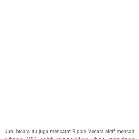
Juru bicara itu juga mencatat Ripple "secara aktif mencari
peluang M&A untuk meningkatkan skala perusahaan