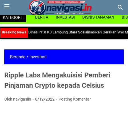
KATEGORI :
BERITA
INVESTASI
BISNIS TANAMAN
BI
ko Anemia, Dinas PP & KB Lampung Utara Sosialisasikan Gerakan "Ayo Minum T
Beranda
/
Investasi
Ripple Labs Mengakuisisi Pemberi
Pinjaman Crypto kepada Celsius
Oleh navigasiin
8/12/2022
Posting Komentar