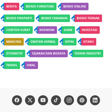
BERITA
BISNIS FURNITURE
BISNIS ONLINE
BISNIS PROPERTI
BISNIS TANAMAN
BISNIS TERNAK
CONTOH SURAT
EKONOMI
GAME
INVESTASI
MANCING
OBATAN HERBAL
OPINI
OTAKU
OTOMOTIF
SEJARAH DAN BUDAYA
TEKNIK INDUSTRI
TRAVEL
VIRAL