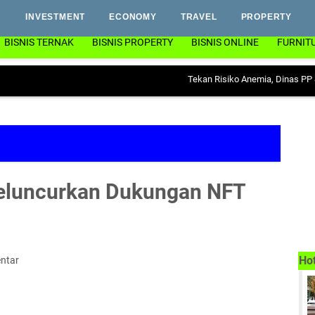
INVESTMENT
ECONOMY
TRAVEL
PROPERTY
BISNIS TERNAK
BISNIS PROPERTY
BISNIS ONLINE
FURNIT
Tekan Risiko Anemia, Dinas PP & KB La
eluncurkan Dukungan NFT
Ho
ntar