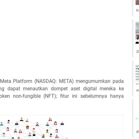
K
2
asa Meta Platform (NASDAQ: META) mengumumkan pada
ng dapat menautkan dompet aset digital mereka ke
m
en non-fungible (NFT); fitur ini sebelumnya hanya
d