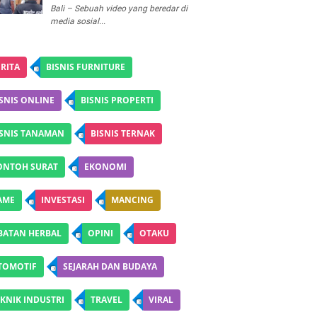
Bali – Sebuah video yang beredar di
media sosial...
RITA
BISNIS FURNITURE
SNIS ONLINE
BISNIS PROPERTI
ISNIS TANAMAN
BISNIS TERNAK
ONTOH SURAT
EKONOMI
AME
INVESTASI
MANCING
BATAN HERBAL
OPINI
OTAKU
TOMOTIF
SEJARAH DAN BUDAYA
KNIK INDUSTRI
TRAVEL
VIRAL