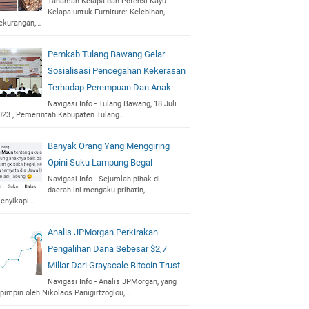
Tanaman Kelapa dan Potensi Kayu
Kelapa untuk Furniture: Kelebihan,
ekurangan,…
Pemkab Tulang Bawang Gelar
Sosialisasi Pencegahan Kekerasan
Terhadap Perempuan Dan Anak
Navigasi Info - Tulang Bawang, 18 Juli
023 , Pemerintah Kabupaten Tulang…
Banyak Orang Yang Menggiring
Opini Suku Lampung Begal
Navigasi Info - Sejumlah pihak di
daerah ini mengaku prihatin,
enyikapi…
Analis JPMorgan Perkirakan
Pengalihan Dana Sebesar $2,7
Miliar Dari Grayscale Bitcoin Trust
Navigasi Info - Analis JPMorgan, yang
ipimpin oleh Nikolaos Panigirtzoglou,…