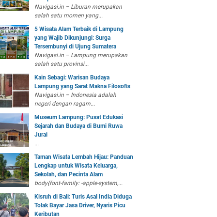
Navigasi.in – Liburan merupakan
salah satu momen yang...
5 Wisata Alam Terbaik di Lampung
yang Wajib Dikunjungi: Surga
Tersembunyi di Ujung Sumatera
Navigasi.in – Lampung merupakan
salah satu provinsi...
Kain Sebagi: Warisan Budaya
Lampung yang Sarat Makna Filosofis
Navigasi.in – Indonesia adalah
negeri dengan ragam...
Museum Lampung: Pusat Edukasi
Sejarah dan Budaya di Bumi Ruwa
Jurai
...
Taman Wisata Lembah Hijau: Panduan
Lengkap untuk Wisata Keluarga,
Sekolah, dan Pecinta Alam
body{font-family: -apple-system,...
Kisruh di Bali: Turis Asal India Diduga
Tolak Bayar Jasa Driver, Nyaris Picu
Keributan