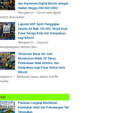
dan Supremasi Digital Bitcoin dengan
Hadiah Hingga 200.000 USDC
Navigasi.in – Dunia aset digital
mbali diramaikan...
Laporan ADP April: Penggajian
Swasta AS Naik 109.000, Sinyal Kuat
Pasar Tenaga Kerja dan Dampaknya
bagi Bitcoin
Navigasi.in – Laporan
tenagakerjaan terbaru dari...
Terobosan Besar AS–Iran:
Moratorium Nuklir 20 Tahun,
Pembukaan Selat Hormuz, dan
Dampaknya bagi Pasar Global serta
Bitcoin
vigasi.in – Terobosan besar dalam konflik
erika...
vel
Panduan Lengkap Menikmati
Keindahan Alam dan Petualangan Tak
Terlupakan