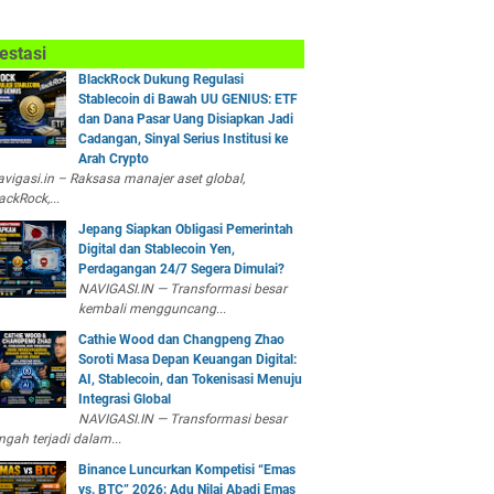
estasi
BlackRock Dukung Regulasi
Stablecoin di Bawah UU GENIUS: ETF
dan Dana Pasar Uang Disiapkan Jadi
Cadangan, Sinyal Serius Institusi ke
Arah Crypto
vigasi.in – Raksasa manajer aset global,
ackRock,...
Jepang Siapkan Obligasi Pemerintah
Digital dan Stablecoin Yen,
Perdagangan 24/7 Segera Dimulai?
NAVIGASI.IN — Transformasi besar
kembali mengguncang...
Cathie Wood dan Changpeng Zhao
Soroti Masa Depan Keuangan Digital:
AI, Stablecoin, dan Tokenisasi Menuju
Integrasi Global
NAVIGASI.IN — Transformasi besar
ngah terjadi dalam...
Binance Luncurkan Kompetisi “Emas
vs. BTC” 2026: Adu Nilai Abadi Emas