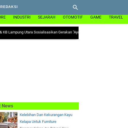
REDAKSI
URE
INDUSTRI
SEJARAH
OTOMOTIF
GAME
TRAVEL
mpung Utara Sosialisasikan Gerakan "Ayo Minum Tablet Tambah Darah" di Kec
t News
Kelebihan Dan Kekurangan Kayu
Kelapa Untuk Furniture