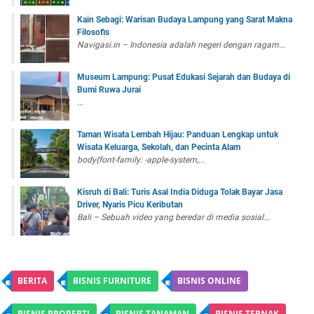
Kain Sebagi: Warisan Budaya Lampung yang Sarat Makna
Filosofis
Navigasi.in – Indonesia adalah negeri dengan ragam...
Museum Lampung: Pusat Edukasi Sejarah dan Budaya di
Bumi Ruwa Jurai
...
Taman Wisata Lembah Hijau: Panduan Lengkap untuk
Wisata Keluarga, Sekolah, dan Pecinta Alam
body{font-family: -apple-system,...
Kisruh di Bali: Turis Asal India Diduga Tolak Bayar Jasa
Driver, Nyaris Picu Keributan
Bali – Sebuah video yang beredar di media sosial...
BERITA
BISNIS FURNITURE
BISNIS ONLINE
BISNIS PROPERTI
BISNIS TANAMAN
BISNIS TERNAK