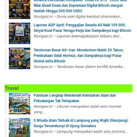
Binance Luncurkan Kompetisi “Emas vs. BTC” 2026: Adu
Nilai Abadi Emas dan Supremasi Digital Bitcoin dengan
Hadiah Hingga 200.000 USDC
Navigasi.in – Dunia aset digital kembali diramaikan...
Laporan ADP April: Penggajian Swasta AS Naik 109.000,
Sinyal Kuat Pasar Tenaga Kerja dan Dampaknya bagi Bitcoin
Navigasi.in – Laporan ketenagakerjaan terbaru dari...
Terobosan Besar AS–Iran: Moratorium Nuklir 20 Tahun,
Pembukaan Selat Hormuz, dan Dampaknya bagi Pasar
Global serta Bitcoin
Navigasi.in – Terobosan besar dalam konflik Amerika...
Travel
Panduan Lengkap Menikmati Keindahan Alam dan
Petualangan Tak Terlupakan
Navigasi.in – Liburan merupakan salah satu momen
yang...
5 Wisata Alam Terbaik di Lampung yang Wajib Dikunjungi:
Surga Tersembunyi di Ujung Sumatera
Navigasi.in – Lampung merupakan salah satu provinsi...