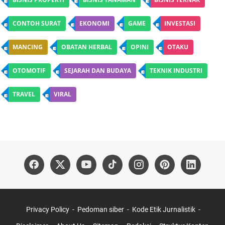
CONTOH SURAT
EKONOMI
GAME
INVESTASI
MANCING
OBATAN HERBAL
OPINI
OTAKU
OTOMOTIF
SEJARAH DAN BUDAYA
TEKNIK INDUSTRI
TRAVEL
VIRAL
Privacy Policy
Pedoman siber
Kode Etik Jurnalistik