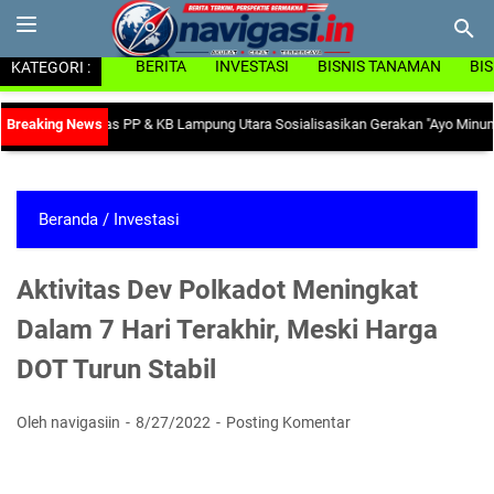
KATEGORI :
BERITA
INVESTASI
BISNIS TANAMAN
BI
emia, Dinas PP & KB Lampung Utara Sosialisasikan Gerakan "Ayo Minum Table
Beranda
/
Investasi
Aktivitas Dev Polkadot Meningkat
Dalam 7 Hari Terakhir, Meski Harga
DOT Turun Stabil
Oleh navigasiin
8/27/2022
Posting Komentar