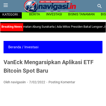
KATEGORI :
BERITA
INVESTASI
BISNIS TANAMAN
BI
h" di Kecamatan Abung Surakarta
|
Ada Mitos Presiden Bakal Lengser Jika Data
Beranda
/
Investasi
VanEck Mengarsipkan Aplikasi ETF
Bitcoin Spot Baru
Oleh navigasiin
7/02/2022
Posting Komentar