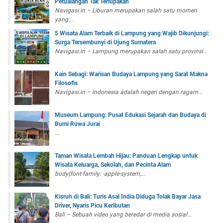
Petualangan Tak Terlupakan
Navigasi.in – Liburan merupakan salah satu momen
yang...
5 Wisata Alam Terbaik di Lampung yang Wajib Dikunjungi:
Surga Tersembunyi di Ujung Sumatera
Navigasi.in – Lampung merupakan salah satu provinsi...
Kain Sebagi: Warisan Budaya Lampung yang Sarat Makna
Filosofis
Navigasi.in – Indonesia adalah negeri dengan ragam...
Museum Lampung: Pusat Edukasi Sejarah dan Budaya di
Bumi Ruwa Jurai
...
Taman Wisata Lembah Hijau: Panduan Lengkap untuk
Wisata Keluarga, Sekolah, dan Pecinta Alam
body{font-family: -apple-system,...
Kisruh di Bali: Turis Asal India Diduga Tolak Bayar Jasa
Driver, Nyaris Picu Keributan
Bali – Sebuah video yang beredar di media sosial...