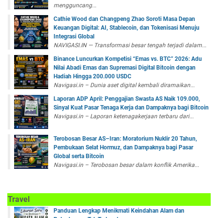
mengguncang...
Cathie Wood dan Changpeng Zhao Soroti Masa Depan
Keuangan Digital: AI, Stablecoin, dan Tokenisasi Menuju
Integrasi Global
NAVIGASI.IN — Transformasi besar tengah terjadi dalam...
Binance Luncurkan Kompetisi “Emas vs. BTC” 2026: Adu
Nilai Abadi Emas dan Supremasi Digital Bitcoin dengan
Hadiah Hingga 200.000 USDC
Navigasi.in – Dunia aset digital kembali diramaikan...
Laporan ADP April: Penggajian Swasta AS Naik 109.000,
Sinyal Kuat Pasar Tenaga Kerja dan Dampaknya bagi Bitcoin
Navigasi.in – Laporan ketenagakerjaan terbaru dari...
Terobosan Besar AS–Iran: Moratorium Nuklir 20 Tahun,
Pembukaan Selat Hormuz, dan Dampaknya bagi Pasar
Global serta Bitcoin
Navigasi.in – Terobosan besar dalam konflik Amerika...
Travel
Panduan Lengkap Menikmati Keindahan Alam dan