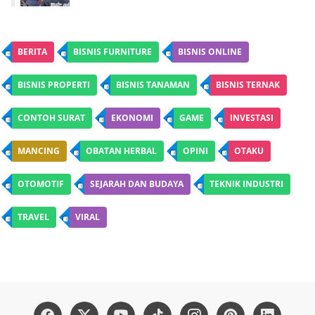
BERITA
BISNIS FURNITURE
BISNIS ONLINE
BISNIS PROPERTI
BISNIS TANAMAN
BISNIS TERNAK
CONTOH SURAT
EKONOMI
GAME
INVESTASI
MANCING
OBATAN HERBAL
OPINI
OTAKU
OTOMOTIF
SEJARAH DAN BUDAYA
TEKNIK INDUSTRI
TRAVEL
VIRAL