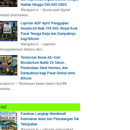
Hadiah Hingga 200.000 USDC
Navigasi.in – Dunia aset digital
mbali diramaikan...
Laporan ADP April: Penggajian
Swasta AS Naik 109.000, Sinyal Kuat
Pasar Tenaga Kerja dan Dampaknya
bagi Bitcoin
Navigasi.in – Laporan
tenagakerjaan terbaru dari...
Terobosan Besar AS–Iran:
Moratorium Nuklir 20 Tahun,
Pembukaan Selat Hormuz, dan
Dampaknya bagi Pasar Global serta
Bitcoin
vigasi.in – Terobosan besar dalam konflik
erika...
vel
Panduan Lengkap Menikmati
Keindahan Alam dan Petualangan Tak
Terlupakan
Navigasi.in – Liburan merupakan