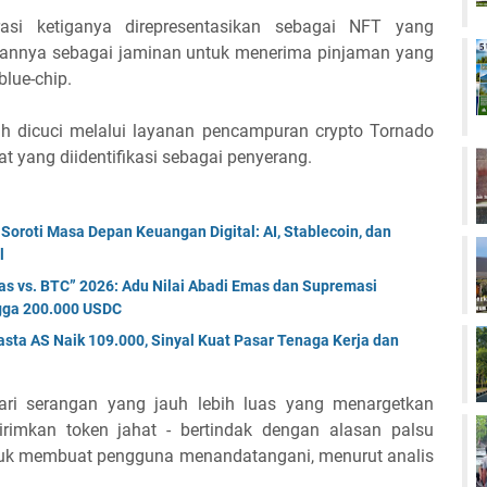
erasi ketiganya direpresentasikan sebagai NFT yang
nya sebagai jaminan untuk menerima pinjaman yang
blue-chip.
lah dicuci melalui layanan pencampuran crypto Tornado
t yang diidentifikasi sebagai penyerang.
oroti Masa Depan Keuangan Digital: AI, Stablecoin, dan
l
s vs. BTC” 2026: Adu Nilai Abadi Emas dan Supremasi
ngga 200.000 USDC
sta AS Naik 109.000, Sinyal Kuat Pasar Tenaga Kerja dan
ri serangan yang jauh lebih luas yang menargetkan
rimkan token jahat - bertindak dengan alasan palsu
ntuk membuat pengguna menandatangani, menurut analis