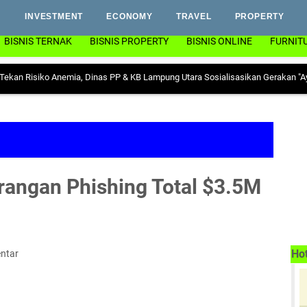
INVESTMENT
ECONOMY
TRAVEL
PROPERTY
BISNIS TERNAK
BISNIS PROPERTY
BISNIS ONLINE
FURNIT
iko Anemia, Dinas PP & KB Lampung Utara Sosialisasikan Gerakan "Ayo Minum
rangan Phishing Total $3.5M
Ho
ntar