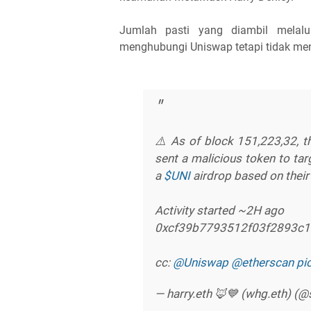
Jumlah pasti yang diambil melalu
menghubungi Uniswap tetapi tidak me
⚠️ As of block 151,223,32, 
sent a malicious token to tar
a
$UNI
airdrop based on their
Activity started ~2H ago
0xcf39b7793512f03f2893c
cc:
@Uniswap
@etherscan
pi
— harry.eth 🦊💙 (whg.eth) (