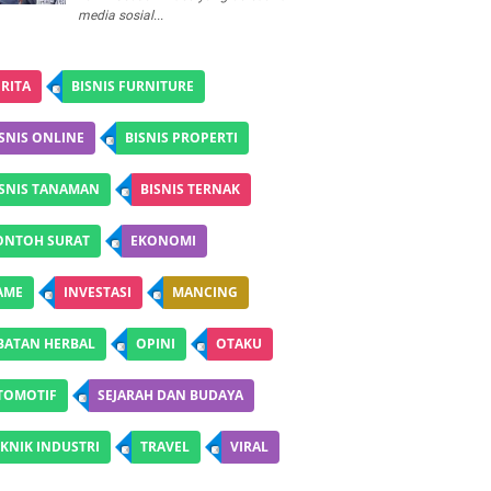
media sosial...
RITA
BISNIS FURNITURE
SNIS ONLINE
BISNIS PROPERTI
ISNIS TANAMAN
BISNIS TERNAK
ONTOH SURAT
EKONOMI
AME
INVESTASI
MANCING
BATAN HERBAL
OPINI
OTAKU
TOMOTIF
SEJARAH DAN BUDAYA
KNIK INDUSTRI
TRAVEL
VIRAL