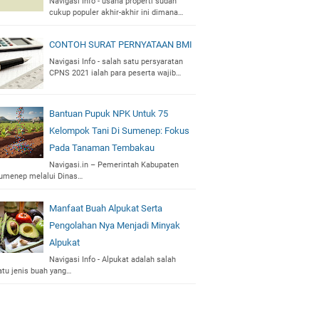
Navigasi Info - usaha properti sudah
cukup populer akhir-akhir ini dimana…
CONTOH SURAT PERNYATAAN BMI
Navigasi Info - salah satu persyaratan
CPNS 2021 ialah para peserta wajib…
Bantuan Pupuk NPK Untuk 75
Kelompok Tani Di Sumenep: Fokus
Pada Tanaman Tembakau
Navigasi.in – Pemerintah Kabupaten
umenep melalui Dinas…
Manfaat Buah Alpukat Serta
Pengolahan Nya Menjadi Minyak
Alpukat
Navigasi Info - Alpukat adalah salah
atu jenis buah yang…