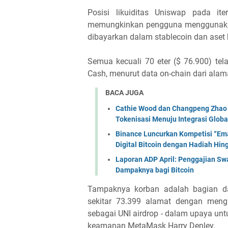
Posisi likuiditas Uniswap pada it
memungkinkan pengguna menggunakan
dibayarkan dalam stablecoin dan aset 
Semua kecuali 70 eter ($ 76.900) te
Cash, menurut data on-chain dari alama
BACA JUGA
Cathie Wood dan Changpeng Zhao S
Tokenisasi Menuju Integrasi Globa
Binance Luncurkan Kompetisi “Ema
Digital Bitcoin dengan Hadiah Hi
Laporan ADP April: Penggajian Swa
Dampaknya bagi Bitcoin
Tampaknya korban adalah bagian da
sekitar 73.399 alamat dengan mengi
sebagai UNI airdrop - dalam upaya u
keamanan MetaMask Harry Denley.