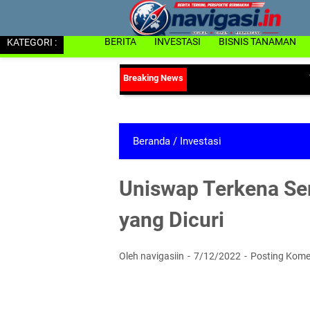
KATEGORI :
BERITA
INVESTASI
BISNIS TANAMAN
Tekan Ris
Beranda
/
Investasi
Uniswap Terkena Se
yang Dicuri
Oleh navigasiin
7/12/2022
Posting Kome