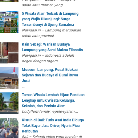
salah satu momen yang...
5 Wisata Alam Terbaik di Lampung
yang Wajib Dikunjungi: Surga
Tersembunyi di Ujung Sumatera
Navigasi.in – Lampung merupakan
salah satu provinsi...
Kain Sebagi: Warisan Budaya
Lampung yang Sarat Makna Filosofis
Navigasi.in – Indonesia adalah
negeri dengan ragam...
Museum Lampung: Pusat Edukasi
Sejarah dan Budaya di Bumi Ruwa
Jurai
...
Taman Wisata Lembah Hijau: Panduan
Lengkap untuk Wisata Keluarga,
Sekolah, dan Pecinta Alam
body{font-family: -apple-system,...
Kisruh di Bali: Turis Asal India Diduga
Tolak Bayar Jasa Driver, Nyaris Picu
Keributan
Bali – Sebuah video yang beredar di