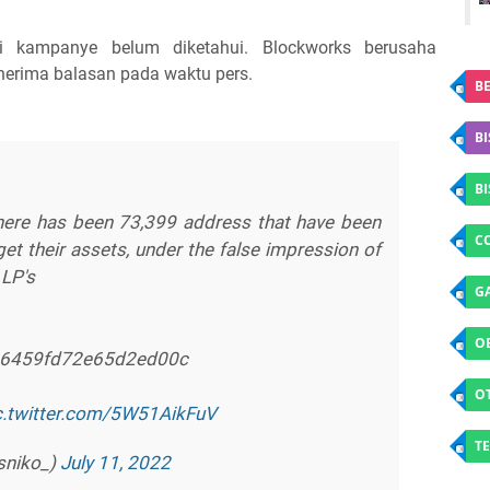
i kampanye belum diketahui. Blockworks berusaha
nerima balasan pada waktu pers.
BE
BI
B
there has been 73,399 address that have been
C
get their assets, under the false impression of
 LP's
G
O
16459fd72e65d2ed00c
O
c.twitter.com/5W51AikFuV
TE
@sniko_)
July 11, 2022