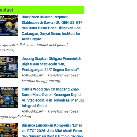
estasi
BlackRock Dukung Regulasi
Stablecoin di Bawah UU GENIUS: ETF
dan Dana Pasar Uang Disiapkan Jadi
Cadangan, Sinyal Serius Institusi ke
Arah Crypto
vigasi.in – Raksasa manajer aset global,
ackRock,...
Jepang Siapkan Obligasi Pemerintah
Digital dan Stablecoin Yen,
Perdagangan 24/7 Segera Dimulai?
NAVIGASI.IN — Transformasi besar
kembali mengguncang...
Cathie Wood dan Changpeng Zhao
Soroti Masa Depan Keuangan Digital:
AI, Stablecoin, dan Tokenisasi Menuju
Integrasi Global
NAVIGASI.IN — Transformasi besar
ngah terjadi dalam...
Binance Luncurkan Kompetisi “Emas
vs. BTC” 2026: Adu Nilai Abadi Emas
dan Supremasi Digital Bitcoin dengan