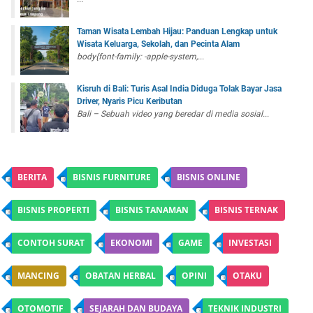
Taman Wisata Lembah Hijau: Panduan Lengkap untuk
Wisata Keluarga, Sekolah, dan Pecinta Alam
body{font-family: -apple-system,...
Kisruh di Bali: Turis Asal India Diduga Tolak Bayar Jasa
Driver, Nyaris Picu Keributan
Bali – Sebuah video yang beredar di media sosial...
BERITA
BISNIS FURNITURE
BISNIS ONLINE
BISNIS PROPERTI
BISNIS TANAMAN
BISNIS TERNAK
CONTOH SURAT
EKONOMI
GAME
INVESTASI
MANCING
OBATAN HERBAL
OPINI
OTAKU
OTOMOTIF
SEJARAH DAN BUDAYA
TEKNIK INDUSTRI