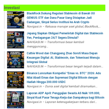
Investasi
BlackRock Dukung Regulasi Stablecoin di Bawah UU
GENIUS: ETF dan Dana Pasar Uang Disiapkan Jadi
Cadangan, Sinyal Serius Institusi ke Arah Crypto
Navigasi.in – Raksasa manajer aset global, BlackRock,...
Jepang Siapkan Obligasi Pemerintah Digital dan Stablecoin
Yen, Perdagangan 24/7 Segera Dimulai?
NAVIGASI.IN — Transformasi besar kembali
mengguncang...
Cathie Wood dan Changpeng Zhao Soroti Masa Depan
Keuangan Digital: AI, Stablecoin, dan Tokenisasi Menuju
Integrasi Global
NAVIGASI.IN — Transformasi besar tengah terjadi dalam...
Binance Luncurkan Kompetisi “Emas vs. BTC” 2026: Adu
Nilai Abadi Emas dan Supremasi Digital Bitcoin dengan
Hadiah Hingga 200.000 USDC
Navigasi.in – Dunia aset digital kembali diramaikan...
Laporan ADP April: Penggajian Swasta AS Naik 109.000,
Sinyal Kuat Pasar Tenaga Kerja dan Dampaknya bagi Bitcoin
Navigasi.in – Laporan ketenagakerjaan terbaru dari...