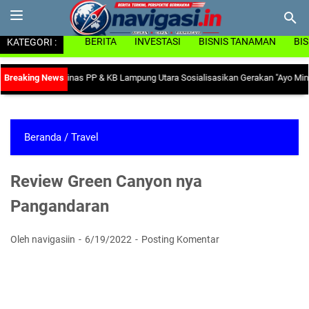
KATEGORI :
BERITA
INVESTASI
BISNIS TANAMAN
BI
Anemia, Dinas PP & KB Lampung Utara Sosialisasikan Gerakan "Ayo Minum Tab
Beranda
/
Travel
Review Green Canyon nya
Pangandaran
Oleh navigasiin
6/19/2022
Posting Komentar