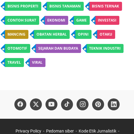
BISNIS PROPERTI
BISNIS TANAMAN
BISNIS TERNAK
CONTOH SURAT
EKONOMI
GAME
INVESTASI
MANCING
OBATAN HERBAL
OPINI
OTAKU
OTOMOTIF
SEJARAH DAN BUDAYA
TEKNIK INDUSTRI
TRAVEL
VIRAL
Privacy Policy
Pedoman siber
Kode Etik Jurnalistik