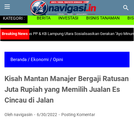
KATEGORI :
BERITA
INVESTASI
BISNIS TANAMAN
BI
emia, Dinas PP & KB Lampung Utara Sosialisasikan Gerakan "Ayo Minum Table
Beranda
/
Ekonomi
/
Opini
Kisah Mantan Manajer Bergaji Ratusan
Juta Rupiah yang Memilih Jualan Es
Cincau di Jalan
Oleh navigasiin
6/30/2022
Posting Komentar