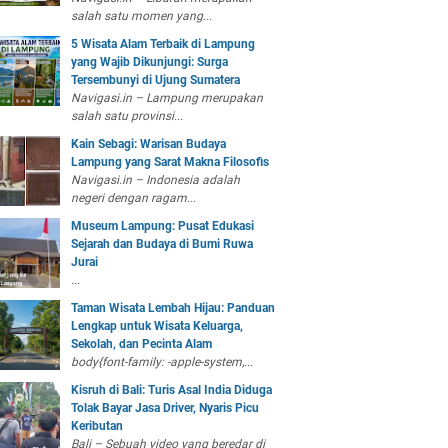
salah satu momen yang...
5 Wisata Alam Terbaik di Lampung
yang Wajib Dikunjungi: Surga
Tersembunyi di Ujung Sumatera
Navigasi.in – Lampung merupakan
salah satu provinsi...
Kain Sebagi: Warisan Budaya
Lampung yang Sarat Makna Filosofis
Navigasi.in – Indonesia adalah
negeri dengan ragam...
Museum Lampung: Pusat Edukasi
Sejarah dan Budaya di Bumi Ruwa
Jurai
...
Taman Wisata Lembah Hijau: Panduan
Lengkap untuk Wisata Keluarga,
Sekolah, dan Pecinta Alam
body{font-family: -apple-system,...
Kisruh di Bali: Turis Asal India Diduga
Tolak Bayar Jasa Driver, Nyaris Picu
Keributan
Bali – Sebuah video yang beredar di