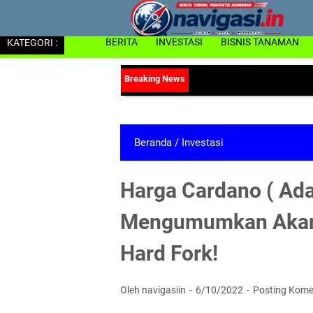
KATEGORI :
BERITA
INVESTASI
BISNIS TANAMAN
Beranda
/
Investasi
Harga Cardano ( Ada
Mengumumkan Akan 
Hard Fork!
Oleh navigasiin
6/10/2022
Posting Kome