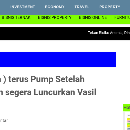
INVESTMENT
ECONOMY
TRAVEL
PROPERTY
BISNIS TERNAK
BISNIS PROPERTY
BISNIS ONLINE
FURNIT
Tekan Risiko Anemia, Dinas PP & KB
 ) terus Pump Setelah
segera Luncurkan Vasil
Ho
ntar