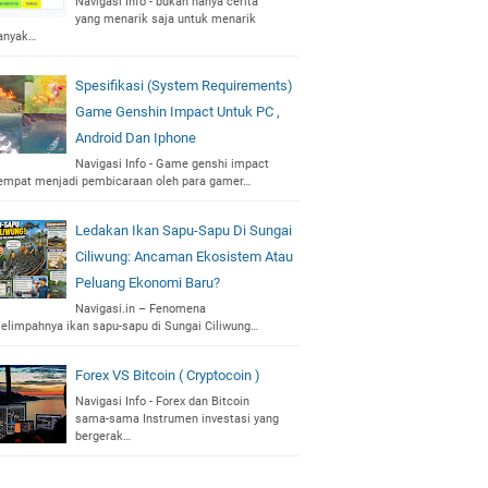
Navigasi Info - bukan hanya cerita
yang menarik saja untuk menarik
anyak…
Spesifikasi (System Requirements)
Game Genshin Impact Untuk PC ,
Android Dan Iphone
Navigasi Info - Game genshi impact
empat menjadi pembicaraan oleh para gamer…
Ledakan Ikan Sapu-Sapu Di Sungai
Ciliwung: Ancaman Ekosistem Atau
Peluang Ekonomi Baru?
Navigasi.in – Fenomena
elimpahnya ikan sapu-sapu di Sungai Ciliwung…
Forex VS Bitcoin ( Cryptocoin )
Navigasi Info - Forex dan Bitcoin
sama-sama Instrumen investasi yang
bergerak…