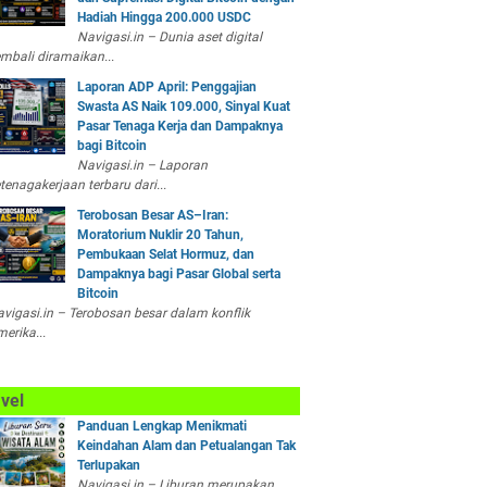
Hadiah Hingga 200.000 USDC
Navigasi.in – Dunia aset digital
mbali diramaikan...
Laporan ADP April: Penggajian
Swasta AS Naik 109.000, Sinyal Kuat
Pasar Tenaga Kerja dan Dampaknya
bagi Bitcoin
Navigasi.in – Laporan
tenagakerjaan terbaru dari...
Terobosan Besar AS–Iran:
Moratorium Nuklir 20 Tahun,
Pembukaan Selat Hormuz, dan
Dampaknya bagi Pasar Global serta
Bitcoin
vigasi.in – Terobosan besar dalam konflik
erika...
vel
Panduan Lengkap Menikmati
Keindahan Alam dan Petualangan Tak
Terlupakan
Navigasi.in – Liburan merupakan