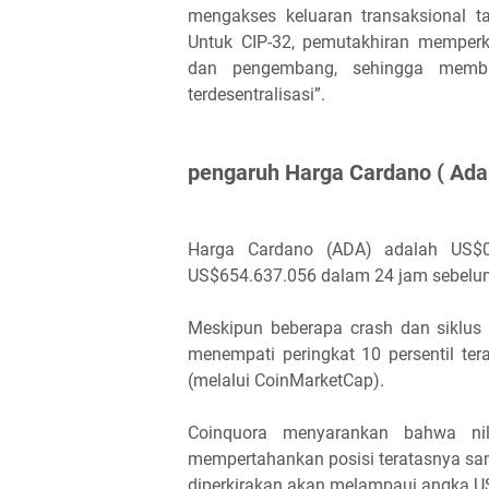
mengakses keluaran transaksional 
Untuk CIP-32, pemutakhiran memper
dan pengembang, sehingga membua
terdesentralisasi”.
pengaruh Harga Cardano ( Ada 
Harga Cardano (ADA) adalah US$0
US$654.637.056 dalam 24 jam sebelu
Meskipun beberapa crash dan siklus 
menempati peringkat 10 persentil tera
(melalui CoinMarketCap).
Coinquora menyarankan bahwa nil
mempertahankan posisi teratasnya sa
diperkirakan akan melampaui angka U