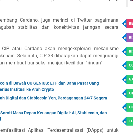
gembang Cardano, juga merinci di Twitter bagaimana
BE
ubah stabilitas dan konektivitas jaringan secara
BI
i CIP atau Cardano akan mengeksplorasi mekanisme
B
ckchain. Selain itu, CIP-33 diharapkan dapat mengurangi
gan membuat transaksi menjadi kecil dan “ringan”.
C
G
ecoin di Bawah UU GENIUS: ETF dan Dana Pasar Uang
rius Institusi ke Arah Crypto
O
ah Digital dan Stablecoin Yen, Perdagangan 24/7 Segera
O
oroti Masa Depan Keuangan Digital: AI, Stablecoin, dan
l
TE
fasilitasi Aplikasi Terdesentralisasi (DApps) untuk