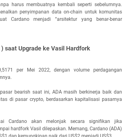
tanpa harus membuatnya kembali seperti sebelumnya.
kenalkan penyimpanan data on-chain untuk komunitas
t Cardano menjadi “arsitektur yang benar-benar
) saat Upgrade ke Vasil Hardfork
,5171 per Mei 2022, dengan volume perdagangan
mnya.
pasar bearish saat ini, ADA masih berkinerja baik dan
tas di pasar crypto, berdasarkan kapitalisasi pasarnya
ai Cardano akan melonjak secara signifikan jika
mpai hardfork Vasil dilepaskan. Memang, Cardano (ADA)
S$1 dan kemungkinan naik dari US$2 menjadi US$3.