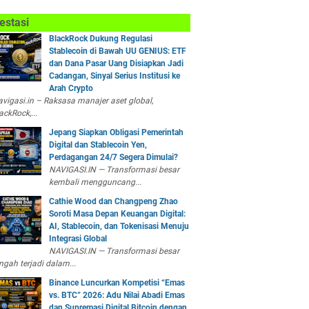
estasi
BlackRock Dukung Regulasi
Stablecoin di Bawah UU GENIUS: ETF
dan Dana Pasar Uang Disiapkan Jadi
Cadangan, Sinyal Serius Institusi ke
Arah Crypto
vigasi.in – Raksasa manajer aset global,
ackRock,...
Jepang Siapkan Obligasi Pemerintah
Digital dan Stablecoin Yen,
Perdagangan 24/7 Segera Dimulai?
NAVIGASI.IN — Transformasi besar
kembali mengguncang...
Cathie Wood dan Changpeng Zhao
Soroti Masa Depan Keuangan Digital:
AI, Stablecoin, dan Tokenisasi Menuju
Integrasi Global
NAVIGASI.IN — Transformasi besar
ngah terjadi dalam...
Binance Luncurkan Kompetisi “Emas
vs. BTC” 2026: Adu Nilai Abadi Emas
dan Supremasi Digital Bitcoin dengan