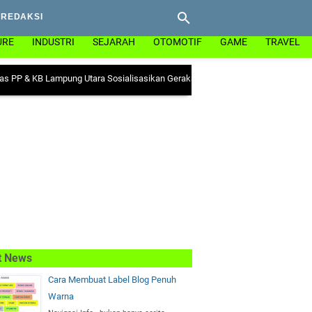
REDAKSI
URE
INDUSTRI
SEJARAH
OTOMOTIF
GAME
TRAVEL
 Lampung Utara Sosialisasikan Gerakan "Ayo Minum Tablet Tambah Darah" di 
t News
Cara Membuat Label Blog Penuh
Warna