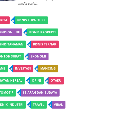
media sosial...
RITA
BISNIS FURNITURE
SNIS ONLINE
BISNIS PROPERTI
ISNIS TANAMAN
BISNIS TERNAK
ONTOH SURAT
EKONOMI
AME
INVESTASI
MANCING
BATAN HERBAL
OPINI
OTAKU
TOMOTIF
SEJARAH DAN BUDAYA
KNIK INDUSTRI
TRAVEL
VIRAL