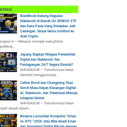
estasi
BlackRock Dukung Regulasi
Stablecoin di Bawah UU GENIUS: ETF
dan Dana Pasar Uang Disiapkan Jadi
Cadangan, Sinyal Serius Institusi ke
Arah Crypto
vigasi.in – Raksasa manajer aset global,
ackRock,...
Jepang Siapkan Obligasi Pemerintah
Digital dan Stablecoin Yen,
Perdagangan 24/7 Segera Dimulai?
NAVIGASI.IN — Transformasi besar
kembali mengguncang...
Cathie Wood dan Changpeng Zhao
Soroti Masa Depan Keuangan Digital:
AI, Stablecoin, dan Tokenisasi Menuju
Integrasi Global
NAVIGASI.IN — Transformasi besar
ngah terjadi dalam...
Binance Luncurkan Kompetisi “Emas
vs. BTC” 2026: Adu Nilai Abadi Emas
dan Supremasi Digital Bitcoin dengan