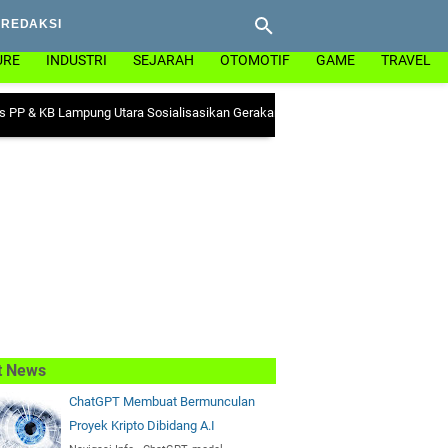
REDAKSI
URE
INDUSTRI
SEJARAH
OTOMOTIF
GAME
TRAVEL
Lampung Utara Sosialisasikan Gerakan "Ayo Minum Tablet Tambah Darah" di K
t News
ChatGPT Membuat Bermunculan
Proyek Kripto Dibidang A.I