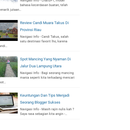
Navigasi Info - ChatGPT, model
bahasa kecerdasan buatan, telah
enarik jutaan…
Review Candi Muara Takus Di
Provinsi Riau
Navigasi Info - Candi Takus, salah
satu destinasi favorit lho, karena
andi…
Spot Mancing Yang Nyaman Di
Jalur Dua Lampung Utara
Navigasi Info - Bagi seorang mancing
mania seperti kita terkadang mencari
pot…
Keuntungan Dan Tips Menjadi
Seorang Blogger Sukses
Navigasi Info - Masih rajin nulis kah ?
Saya rasa sebagian kita angin -…