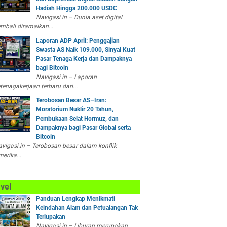
Hadiah Hingga 200.000 USDC
Navigasi.in – Dunia aset digital
mbali diramaikan...
Laporan ADP April: Penggajian
Swasta AS Naik 109.000, Sinyal Kuat
Pasar Tenaga Kerja dan Dampaknya
bagi Bitcoin
Navigasi.in – Laporan
tenagakerjaan terbaru dari...
Terobosan Besar AS–Iran:
Moratorium Nuklir 20 Tahun,
Pembukaan Selat Hormuz, dan
Dampaknya bagi Pasar Global serta
Bitcoin
vigasi.in – Terobosan besar dalam konflik
erika...
vel
Panduan Lengkap Menikmati
Keindahan Alam dan Petualangan Tak
Terlupakan
Navigasi.in – Liburan merupakan