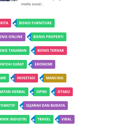
media sosial...
RITA
BISNIS FURNITURE
SNIS ONLINE
BISNIS PROPERTI
ISNIS TANAMAN
BISNIS TERNAK
ONTOH SURAT
EKONOMI
AME
INVESTASI
MANCING
BATAN HERBAL
OPINI
OTAKU
TOMOTIF
SEJARAH DAN BUDAYA
KNIK INDUSTRI
TRAVEL
VIRAL