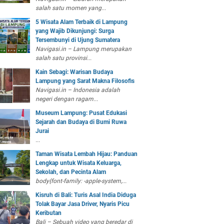
salah satu momen yang...
5 Wisata Alam Terbaik di Lampung
yang Wajib Dikunjungi: Surga
Tersembunyi di Ujung Sumatera
Navigasi.in – Lampung merupakan
salah satu provinsi...
Kain Sebagi: Warisan Budaya
Lampung yang Sarat Makna Filosofis
Navigasi.in – Indonesia adalah
negeri dengan ragam...
Museum Lampung: Pusat Edukasi
Sejarah dan Budaya di Bumi Ruwa
Jurai
...
Taman Wisata Lembah Hijau: Panduan
Lengkap untuk Wisata Keluarga,
Sekolah, dan Pecinta Alam
body{font-family: -apple-system,...
Kisruh di Bali: Turis Asal India Diduga
Tolak Bayar Jasa Driver, Nyaris Picu
Keributan
Bali – Sebuah video yang beredar di