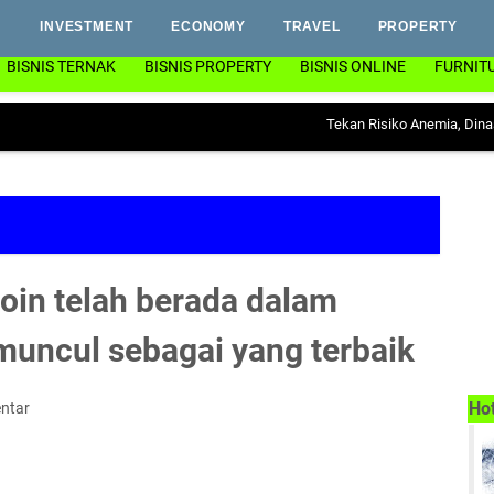
INVESTMENT
ECONOMY
TRAVEL
PROPERTY
BISNIS TERNAK
BISNIS PROPERTY
BISNIS ONLINE
FURNIT
Tekan Risiko Anemia, Dinas PP & KB 
oin telah berada dalam
muncul sebagai yang terbaik
Ho
ntar