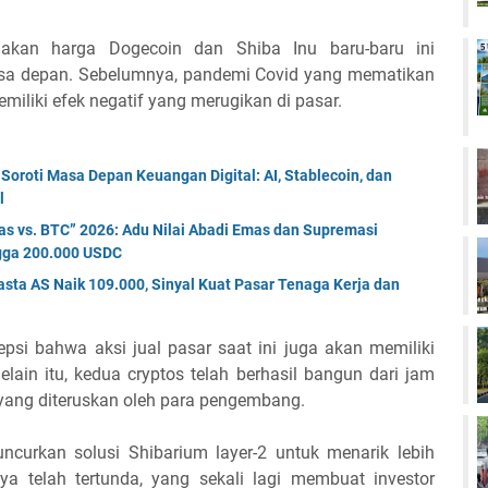
akan harga Dogecoin dan Shiba Inu baru-baru ini
sa depan. Sebelumnya, pandemi Covid yang mematikan
iliki efek negatif yang merugikan di pasar.
oroti Masa Depan Keuangan Digital: AI, Stablecoin, dan
l
s vs. BTC” 2026: Adu Nilai Abadi Emas dan Supremasi
ngga 200.000 USDC
sta AS Naik 109.000, Sinyal Kuat Pasar Tenaga Kerja dan
epsi bahwa aksi jual pasar saat ini juga akan memiliki
lain itu, kedua cryptos telah berhasil bangun dari jam
f yang diteruskan oleh para pengembang.
ncurkan solusi Shibarium layer-2 untuk menarik lebih
a telah tertunda, yang sekali lagi membuat investor