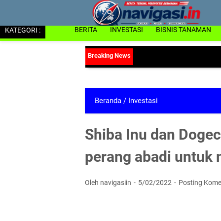
KATEGORI :
BERITA
INVESTASI
BISNIS TANAMAN
Beranda
/
Investasi
Shiba Inu dan Dogec
perang abadi untuk 
Oleh navigasiin
5/02/2022
Posting Kome