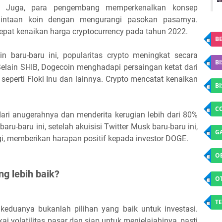
a. Juga, para pengembang memperkenalkan konsep
mintaan koin dengan mengurangi pasokan pasarnya.
rcepat kenaikan harga cryptocurrency pada tahun 2022.
BE
 baru-baru ini, popularitas crypto meningkat secara
BI
Selain SHIB, Dogecoin menghadapi persaingan ketat dari
 seperti Floki Inu dan lainnya. Crypto mencatat kenaikan
B
C
ari anugerahnya dan menderita kerugian lebih dari 80%
ru-baru ini, setelah akuisisi Twitter Musk baru-baru ini,
G
agi, memberikan harapan positif kepada investor DOGE.
O
ng lebih baik?
O
TE
 keduanya bukanlah pilihan yang baik untuk investasi.
 volatilitas pasar dan siap untuk menjelajahinya, pasti