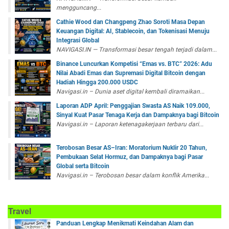
mengguncang...
Cathie Wood dan Changpeng Zhao Soroti Masa Depan
Keuangan Digital: AI, Stablecoin, dan Tokenisasi Menuju
Integrasi Global
NAVIGASI.IN — Transformasi besar tengah terjadi dalam...
Binance Luncurkan Kompetisi “Emas vs. BTC” 2026: Adu
Nilai Abadi Emas dan Supremasi Digital Bitcoin dengan
Hadiah Hingga 200.000 USDC
Navigasi.in – Dunia aset digital kembali diramaikan...
Laporan ADP April: Penggajian Swasta AS Naik 109.000,
Sinyal Kuat Pasar Tenaga Kerja dan Dampaknya bagi Bitcoin
Navigasi.in – Laporan ketenagakerjaan terbaru dari...
Terobosan Besar AS–Iran: Moratorium Nuklir 20 Tahun,
Pembukaan Selat Hormuz, dan Dampaknya bagi Pasar
Global serta Bitcoin
Navigasi.in – Terobosan besar dalam konflik Amerika...
Travel
Panduan Lengkap Menikmati Keindahan Alam dan