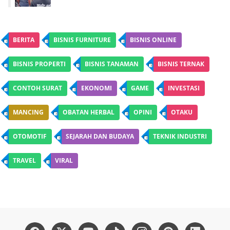
BERITA
BISNIS FURNITURE
BISNIS ONLINE
BISNIS PROPERTI
BISNIS TANAMAN
BISNIS TERNAK
CONTOH SURAT
EKONOMI
GAME
INVESTASI
MANCING
OBATAN HERBAL
OPINI
OTAKU
OTOMOTIF
SEJARAH DAN BUDAYA
TEKNIK INDUSTRI
TRAVEL
VIRAL