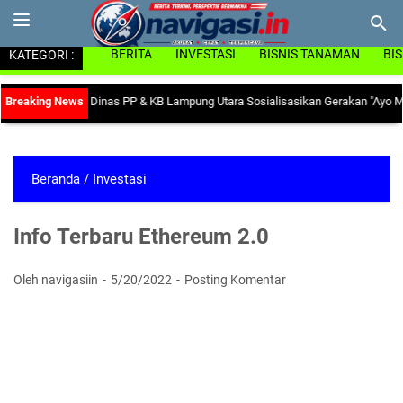
KATEGORI :
BERITA
INVESTASI
BISNIS TANAMAN
BI
o Anemia, Dinas PP & KB Lampung Utara Sosialisasikan Gerakan "Ayo Minum Ta
Beranda
/
Investasi
Info Terbaru Ethereum 2.0
Oleh navigasiin
5/20/2022
Posting Komentar