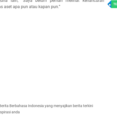
una lain, “Saya belum pernah melihat kehancuran
TE
las aset apa pun atau kapan pun.”
 Berita Berbahasa Indonesia yang menyajikan berita terkini
spirasi anda