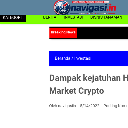
KATEGORI :
BERITA
INVESTASI
BISNIS TANAMAN
Beranda
/
Investasi
Dampak kejatuhan H
Market Crypto
Oleh navigasiin
5/14/2022
Posting Kome