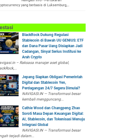
Navigasi Info - Pertukaran
ryptocurrency yang berbasis di Luksemburg,…
estasi
BlackRock Dukung Regulasi
Stablecoin di Bawah UU GENIUS: ETF
dan Dana Pasar Uang Disiapkan Jadi
Cadangan, Sinyal Serius Institusi ke
Arah Crypto
vigasi.in – Raksasa manajer aset global,
ackRock,...
Jepang Siapkan Obligasi Pemerintah
Digital dan Stablecoin Yen,
Perdagangan 24/7 Segera Dimulai?
NAVIGASI.IN — Transformasi besar
kembali mengguncang...
Cathie Wood dan Changpeng Zhao
Soroti Masa Depan Keuangan Digital:
AI, Stablecoin, dan Tokenisasi Menuju
Integrasi Global
NAVIGASI.IN — Transformasi besar
ngah terjadi dalam...