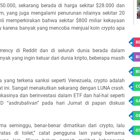
 $50.000, sekarang berada di harga sekitar $28.000 dan
m, yang juga mengalami penurunan nilainya sekitar 20
ahli memperkirakan bahwa sekitar $800 miliar kekayaan
ncy karena banyak yang mencoba menjual koin crypto apa
BE
rrency di Reddit dan di seluruh dunia berada dalam
BI
nyak yang ingin keluar dari dunia kripto, beberapa masih
B
a yang terkena sanksi seperti Venezuela, crypto adalah
C
aat ini. Sangat menakutkan sekarang dengan LUNA crash.
kasinya dan berinvestasi dalam ETF dan hal-hal seperti
G
 ID “asdrubalivan” pada hari Jumat di papan diskusi
O
ma seminggu, benar-benar dimatikan dari crypto, lalu
O
ratas di toilet,” catat pengguna lain yang bernama