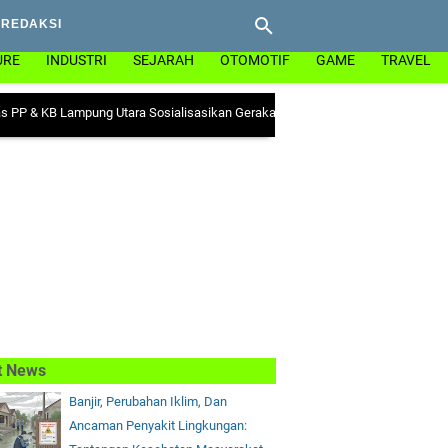
REDAKSI
URE
INDUSTRI
SEJARAH
OTOMOTIF
GAME
TRAVEL
Lampung Utara Sosialisasikan Gerakan "Ayo Minum Tablet Tambah Darah" di K
t News
Banjir, Perubahan Iklim, Dan
Ancaman Penyakit Lingkungan: