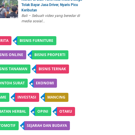
Tolak Bayar Jasa Driver, Nyaris Picu
Keributan
Bali – Sebuah video yang beredar di
media sosial...
RITA
BISNIS FURNITURE
SNIS ONLINE
BISNIS PROPERTI
ISNIS TANAMAN
BISNIS TERNAK
ONTOH SURAT
EKONOMI
AME
INVESTASI
MANCING
BATAN HERBAL
OPINI
OTAKU
TOMOTIF
SEJARAH DAN BUDAYA