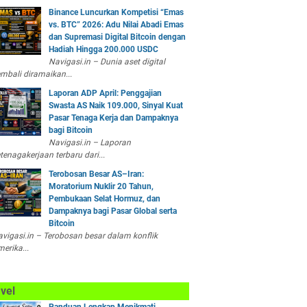
Binance Luncurkan Kompetisi “Emas
vs. BTC” 2026: Adu Nilai Abadi Emas
dan Supremasi Digital Bitcoin dengan
Hadiah Hingga 200.000 USDC
Navigasi.in – Dunia aset digital
mbali diramaikan...
Laporan ADP April: Penggajian
Swasta AS Naik 109.000, Sinyal Kuat
Pasar Tenaga Kerja dan Dampaknya
bagi Bitcoin
Navigasi.in – Laporan
tenagakerjaan terbaru dari...
Terobosan Besar AS–Iran:
Moratorium Nuklir 20 Tahun,
Pembukaan Selat Hormuz, dan
Dampaknya bagi Pasar Global serta
Bitcoin
vigasi.in – Terobosan besar dalam konflik
erika...
vel