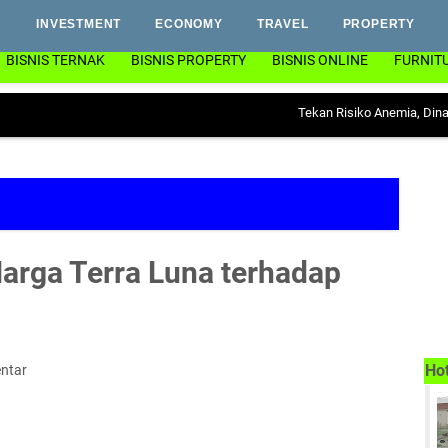
INVESTMENT
ECONOMY
TRAVEL
PROPERTY
BISNIS TERNAK
BISNIS PROPERTY
BISNIS ONLINE
FURNIT
Tekan Risiko Anemia, Dinas PP & KB 
arga Terra Luna terhadap
Ho
ntar