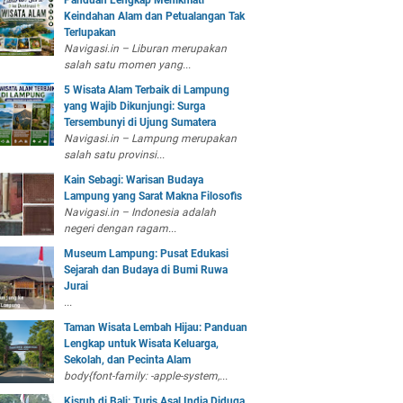
Panduan Lengkap Menikmati
Keindahan Alam dan Petualangan Tak
Terlupakan
Navigasi.in – Liburan merupakan
salah satu momen yang...
5 Wisata Alam Terbaik di Lampung
yang Wajib Dikunjungi: Surga
Tersembunyi di Ujung Sumatera
Navigasi.in – Lampung merupakan
salah satu provinsi...
Kain Sebagi: Warisan Budaya
Lampung yang Sarat Makna Filosofis
Navigasi.in – Indonesia adalah
negeri dengan ragam...
Museum Lampung: Pusat Edukasi
Sejarah dan Budaya di Bumi Ruwa
Jurai
...
Taman Wisata Lembah Hijau: Panduan
Lengkap untuk Wisata Keluarga,
Sekolah, dan Pecinta Alam
body{font-family: -apple-system,...
Kisruh di Bali: Turis Asal India Diduga