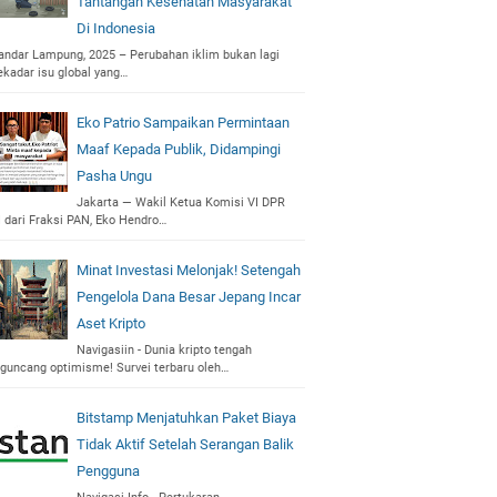
Tantangan Kesehatan Masyarakat
Di Indonesia
andar Lampung, 2025 – Perubahan iklim bukan lagi
ekadar isu global yang…
Eko Patrio Sampaikan Permintaan
Maaf Kepada Publik, Didampingi
Pasha Ungu
Jakarta — Wakil Ketua Komisi VI DPR
I dari Fraksi PAN, Eko Hendro…
Minat Investasi Melonjak! Setengah
Pengelola Dana Besar Jepang Incar
Aset Kripto
Navigasiin - Dunia kripto tengah
iguncang optimisme! Survei terbaru oleh…
Bitstamp Menjatuhkan Paket Biaya
Tidak Aktif Setelah Serangan Balik
Pengguna