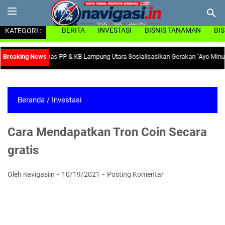
KATEGORI :
BERITA
INVESTASI
BISNIS TANAMAN
BI
nemia, Dinas PP & KB Lampung Utara Sosialisasikan Gerakan "Ayo Minum Tabl
Beranda
/
Investasi
Cara Mendapatkan Tron Coin Secara
gratis
Oleh navigasiin
10/19/2021
Posting Komentar