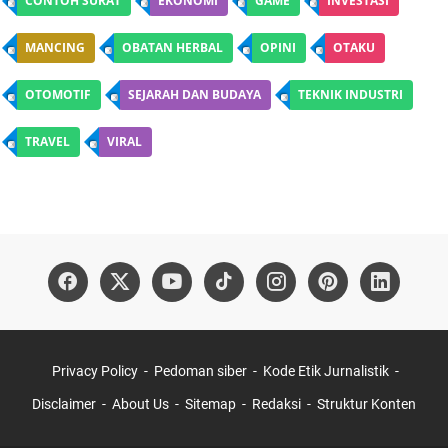
CONTOH SURAT
EKONOMI
GAME
INVESTASI
MANCING
OBATAN HERBAL
OPINI
OTAKU
OTOMOTIF
SEJARAH DAN BUDAYA
TEKNIK INDUSTRI
TRAVEL
VIRAL
Privacy Policy
Pedoman siber
Kode Etik Jurnalistik
Disclaimer
About Us
Sitemap
Redaksi
Struktur Konten