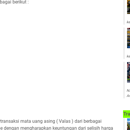
gai berikut :
ke
ke
Na
Am
Tra
rtransaksi mata uang asing ( Valas ) dari berbagai
ine dengan mengharapkan keuntungan dari selisih harga