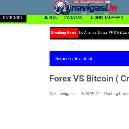
KATEGORI :
BERITA
INVESTASI
BISNIS TANAMAN
Tekan Risiko Anemia, Dinas PP & KB Lampung Utara
Beranda
/
Investasi
Forex VS Bitcoin ( C
Oleh navigasiin
9/25/2021
Posting Kome