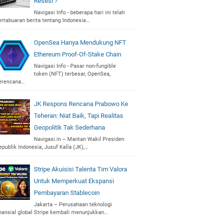
Resesi ?
Navigasi Info - beberapa hari ini telah
ertabuaran berita tentang Indonesia…
OpenSea Hanya Mendukung NFT
Ethereum Proof-Of-Stake Chain
Navigasi Info - Pasar non-fungible
token (NFT) terbesar, OpenSea,
erencana…
JK Respons Rencana Prabowo Ke
Teheran: Niat Baik, Tapi Realitas
Geopolitik Tak Sederhana
Navigasi.in – Mantan Wakil Presiden
epublik Indonesia, Jusuf Kalla (JK),…
Stripe Akuisisi Talenta Tim Valora
Untuk Memperkuat Ekspansi
Pembayaran Stablecoin
Jakarta – Perusahaan teknologi
inansial global Stripe kembali menunjukkan…