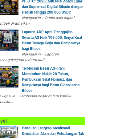
vs. BTC” 2026: Adu Nilai Abadi Emas
dan Supremasi Digital Bitcoin dengan
Hadiah Hingga 200.000 USDC
Navigasi.in – Dunia aset digital
mbali diramaikan...
Laporan ADP April: Penggajian
Swasta AS Naik 109.000, Sinyal Kuat
Pasar Tenaga Kerja dan Dampaknya
bagi Bitcoin
Navigasi.in – Laporan
tenagakerjaan terbaru dari...
Terobosan Besar AS–Iran:
Moratorium Nuklir 20 Tahun,
Pembukaan Selat Hormuz, dan
Dampaknya bagi Pasar Global serta
Bitcoin
vigasi.in – Terobosan besar dalam konflik
erika...
vel
Panduan Lengkap Menikmati
Keindahan Alam dan Petualangan Tak