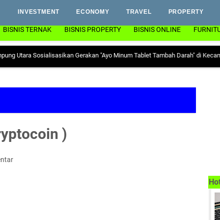
INVESTMENT
ECONOMY
TRAVEL
PROPERTY
BISNIS TERNAK
BISNIS PROPERTY
BISNIS ONLINE
FURNIT
 Sosialisasikan Gerakan "Ayo Minum Tablet Tambah Darah" di Kecamatan Abun
ryptocoin )
ntar
Ho