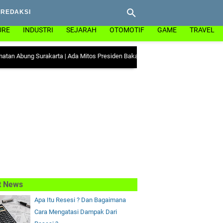
REDAKSI
URE
INDUSTRI
SEJARAH
OTOMOTIF
GAME
TRAVEL
g Surakarta
|
Ada Mitos Presiden Bakal Lengser Jika Datang ke Kediri, Akanka
t News
Apa Itu Resesi ? Dan Bagaimana
Cara Mengatasi Dampak Dari