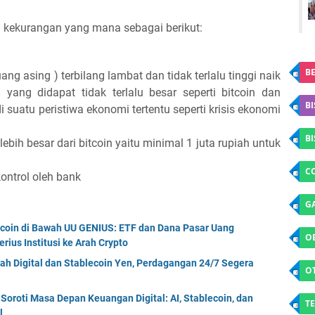
 kekurangan yang mana sebagai berikut:
BE
ng asing ) terbilang lambat dan tidak terlalu tinggi naik
yang didapat tidak terlalu besar seperti bitcoin dan
BI
di suatu peristiwa ekonomi tertentu seperti krisis ekonomi
B
ebih besar dari bitcoin yaitu minimal 1 juta rupiah untuk
C
ontrol oleh bank
G
ecoin di Bawah UU GENIUS: ETF dan Dana Pasar Uang
O
rius Institusi ke Arah Crypto
ah Digital dan Stablecoin Yen, Perdagangan 24/7 Segera
O
oroti Masa Depan Keuangan Digital: AI, Stablecoin, dan
TE
l