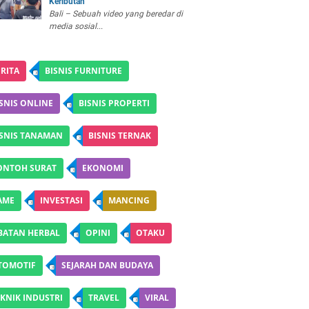
Keributan
Bali – Sebuah video yang beredar di
media sosial...
RITA
BISNIS FURNITURE
SNIS ONLINE
BISNIS PROPERTI
ISNIS TANAMAN
BISNIS TERNAK
ONTOH SURAT
EKONOMI
AME
INVESTASI
MANCING
BATAN HERBAL
OPINI
OTAKU
TOMOTIF
SEJARAH DAN BUDAYA
KNIK INDUSTRI
TRAVEL
VIRAL