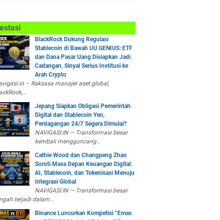
estasi
BlackRock Dukung Regulasi
Stablecoin di Bawah UU GENIUS: ETF
dan Dana Pasar Uang Disiapkan Jadi
Cadangan, Sinyal Serius Institusi ke
Arah Crypto
vigasi.in – Raksasa manajer aset global,
ackRock,...
Jepang Siapkan Obligasi Pemerintah
Digital dan Stablecoin Yen,
Perdagangan 24/7 Segera Dimulai?
NAVIGASI.IN — Transformasi besar
kembali mengguncang...
Cathie Wood dan Changpeng Zhao
Soroti Masa Depan Keuangan Digital:
AI, Stablecoin, dan Tokenisasi Menuju
Integrasi Global
NAVIGASI.IN — Transformasi besar
ngah terjadi dalam...
Binance Luncurkan Kompetisi “Emas