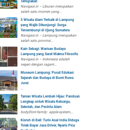
Terlupakan
Navigasi.in – Liburan merupakan
salah satu momen yang...
5 Wisata Alam Terbaik di Lampung
yang Wajib Dikunjungi: Surga
Tersembunyi di Ujung Sumatera
Navigasi.in – Lampung merupakan
salah satu provinsi...
Kain Sebagi: Warisan Budaya
Lampung yang Sarat Makna Filosofis
Navigasi.in – Indonesia adalah
negeri dengan ragam...
Museum Lampung: Pusat Edukasi
Sejarah dan Budaya di Bumi Ruwa
Jurai
...
Taman Wisata Lembah Hijau: Panduan
Lengkap untuk Wisata Keluarga,
Sekolah, dan Pecinta Alam
body{font-family: -apple-system,...
Kisruh di Bali: Turis Asal India Diduga
Tolak Bayar Jasa Driver, Nyaris Picu