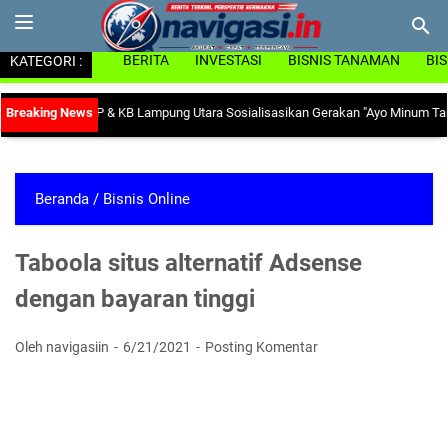
KATEGORI :
BERITA
INVESTASI
BISNIS TANAMAN
BI
 Dinas PP & KB Lampung Utara Sosialisasikan Gerakan "Ayo Minum Tablet Tam
Beranda
/
Bisnis Online
Taboola situs alternatif Adsense
dengan bayaran tinggi
Oleh navigasiin
6/21/2021
Posting Komentar