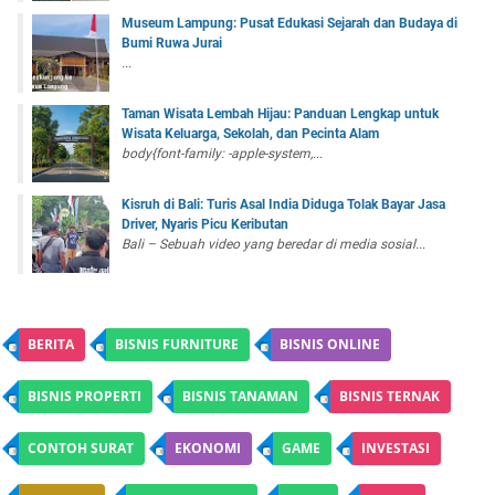
Museum Lampung: Pusat Edukasi Sejarah dan Budaya di
Bumi Ruwa Jurai
...
Taman Wisata Lembah Hijau: Panduan Lengkap untuk
Wisata Keluarga, Sekolah, dan Pecinta Alam
body{font-family: -apple-system,...
Kisruh di Bali: Turis Asal India Diduga Tolak Bayar Jasa
Driver, Nyaris Picu Keributan
Bali – Sebuah video yang beredar di media sosial...
BERITA
BISNIS FURNITURE
BISNIS ONLINE
BISNIS PROPERTI
BISNIS TANAMAN
BISNIS TERNAK
CONTOH SURAT
EKONOMI
GAME
INVESTASI