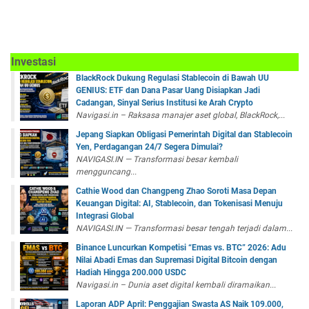
Investasi
BlackRock Dukung Regulasi Stablecoin di Bawah UU
GENIUS: ETF dan Dana Pasar Uang Disiapkan Jadi
Cadangan, Sinyal Serius Institusi ke Arah Crypto
Navigasi.in – Raksasa manajer aset global, BlackRock,...
Jepang Siapkan Obligasi Pemerintah Digital dan Stablecoin
Yen, Perdagangan 24/7 Segera Dimulai?
NAVIGASI.IN — Transformasi besar kembali
mengguncang...
Cathie Wood dan Changpeng Zhao Soroti Masa Depan
Keuangan Digital: AI, Stablecoin, dan Tokenisasi Menuju
Integrasi Global
NAVIGASI.IN — Transformasi besar tengah terjadi dalam...
Binance Luncurkan Kompetisi “Emas vs. BTC” 2026: Adu
Nilai Abadi Emas dan Supremasi Digital Bitcoin dengan
Hadiah Hingga 200.000 USDC
Navigasi.in – Dunia aset digital kembali diramaikan...
Laporan ADP April: Penggajian Swasta AS Naik 109.000,