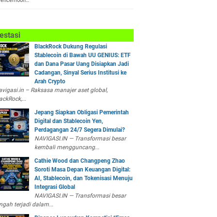
encemooh…
estasi
BlackRock Dukung Regulasi
Stablecoin di Bawah UU GENIUS: ETF
dan Dana Pasar Uang Disiapkan Jadi
Cadangan, Sinyal Serius Institusi ke
Arah Crypto
vigasi.in – Raksasa manajer aset global,
ackRock,...
Jepang Siapkan Obligasi Pemerintah
Digital dan Stablecoin Yen,
Perdagangan 24/7 Segera Dimulai?
NAVIGASI.IN — Transformasi besar
kembali mengguncang...
Cathie Wood dan Changpeng Zhao
Soroti Masa Depan Keuangan Digital:
AI, Stablecoin, dan Tokenisasi Menuju
Integrasi Global
NAVIGASI.IN — Transformasi besar
ngah terjadi dalam...