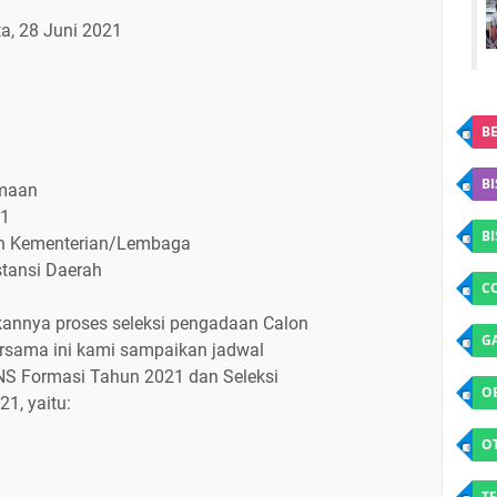
a, 28 Juni 2021
BE
BI
imaan
21
B
an Kementerian/Lembaga
tansi Daerah
C
annya proses seleksi pengadaan Calon
G
ersama ini kami sampaikan jadwal
NS Formasi Tahun 2021 dan Seleksi
O
1, yaitu:
O
TE