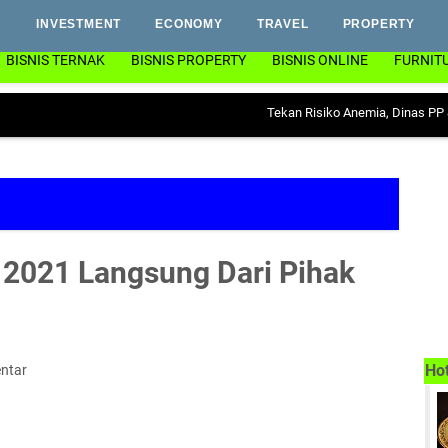
INVESTMENT
ECONOMY
TRAVEL
PROPERTY
BISNIS TERNAK
BISNIS PROPERTY
BISNIS ONLINE
FURNIT
Tekan Risiko Anemia, Dinas PP & KB Lampu
2021 Langsung Dari Pihak
Ho
ntar