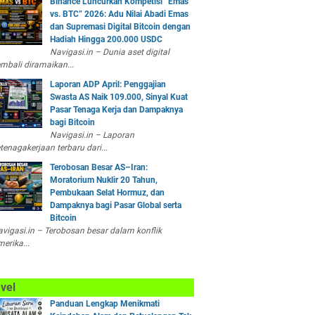
Binance Luncurkan Kompetisi “Emas
vs. BTC” 2026: Adu Nilai Abadi Emas
dan Supremasi Digital Bitcoin dengan
Hadiah Hingga 200.000 USDC
Navigasi.in – Dunia aset digital
mbali diramaikan...
Laporan ADP April: Penggajian
Swasta AS Naik 109.000, Sinyal Kuat
Pasar Tenaga Kerja dan Dampaknya
bagi Bitcoin
Navigasi.in – Laporan
tenagakerjaan terbaru dari...
Terobosan Besar AS–Iran:
Moratorium Nuklir 20 Tahun,
Pembukaan Selat Hormuz, dan
Dampaknya bagi Pasar Global serta
Bitcoin
vigasi.in – Terobosan besar dalam konflik
erika...
vel
Panduan Lengkap Menikmati