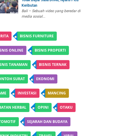
Tolak Bayar Jasa Driver, Nyaris Picu
Keributan
Bali – Sebuah video yang beredar di
media sosial...
RITA
BISNIS FURNITURE
SNIS ONLINE
BISNIS PROPERTI
ISNIS TANAMAN
BISNIS TERNAK
ONTOH SURAT
EKONOMI
AME
INVESTASI
MANCING
BATAN HERBAL
OPINI
OTAKU
TOMOTIF
SEJARAH DAN BUDAYA
KNIK INDUSTRI
TRAVEL
VIRAL