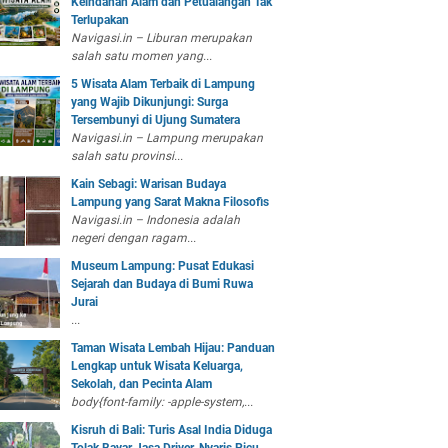
Keindahan Alam dan Petualangan Tak
Terlupakan
Navigasi.in – Liburan merupakan
salah satu momen yang...
5 Wisata Alam Terbaik di Lampung
yang Wajib Dikunjungi: Surga
Tersembunyi di Ujung Sumatera
Navigasi.in – Lampung merupakan
salah satu provinsi...
Kain Sebagi: Warisan Budaya
Lampung yang Sarat Makna Filosofis
Navigasi.in – Indonesia adalah
negeri dengan ragam...
Museum Lampung: Pusat Edukasi
Sejarah dan Budaya di Bumi Ruwa
Jurai
...
Taman Wisata Lembah Hijau: Panduan
Lengkap untuk Wisata Keluarga,
Sekolah, dan Pecinta Alam
body{font-family: -apple-system,...
Kisruh di Bali: Turis Asal India Diduga