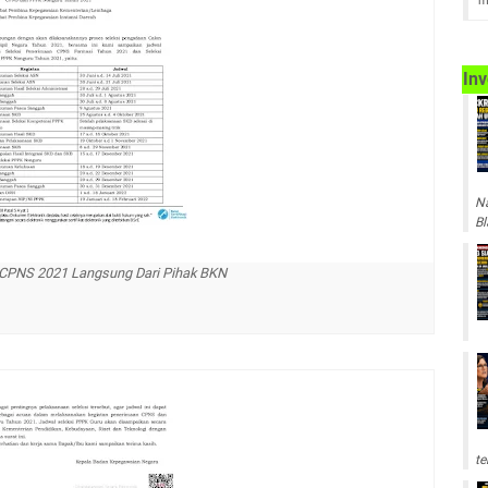
m
Inv
Na
Bl
CPNS 2021 Langsung Dari Pihak BKN
te