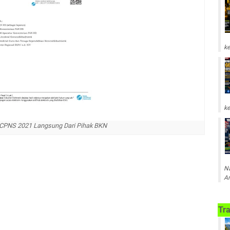
ke
ke
CPNS 2021 Langsung Dari Pihak BKN
Na
Am
Tra