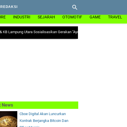
REDAKSI
URE
INDUSTRI
SEJARAH
OTOMOTIF
GAME
TRAVEL
ng Utara Sosialisasikan Gerakan "Ayo Minum Tablet Tambah Darah" di Kecama
t News
Cboe Digital Akan Luncurkan
Kontrak Berjangka Bitcoin Dan