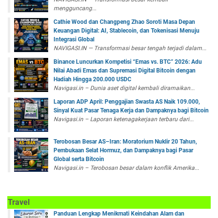
mengguncang...
Cathie Wood dan Changpeng Zhao Soroti Masa Depan
Keuangan Digital: AI, Stablecoin, dan Tokenisasi Menuju
Integrasi Global
NAVIGASI.IN — Transformasi besar tengah terjadi dalam...
Binance Luncurkan Kompetisi “Emas vs. BTC” 2026: Adu
Nilai Abadi Emas dan Supremasi Digital Bitcoin dengan
Hadiah Hingga 200.000 USDC
Navigasi.in – Dunia aset digital kembali diramaikan...
Laporan ADP April: Penggajian Swasta AS Naik 109.000,
Sinyal Kuat Pasar Tenaga Kerja dan Dampaknya bagi Bitcoin
Navigasi.in – Laporan ketenagakerjaan terbaru dari...
Terobosan Besar AS–Iran: Moratorium Nuklir 20 Tahun,
Pembukaan Selat Hormuz, dan Dampaknya bagi Pasar
Global serta Bitcoin
Navigasi.in – Terobosan besar dalam konflik Amerika...
Travel
Panduan Lengkap Menikmati Keindahan Alam dan