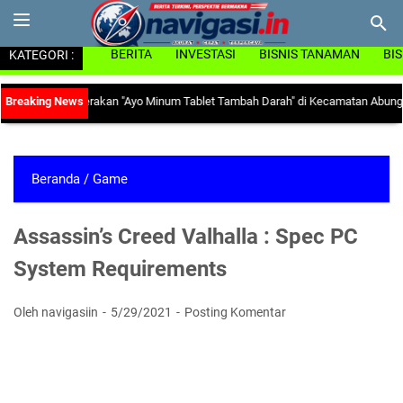
KATEGORI :
BERITA
INVESTASI
BISNIS TANAMAN
BI
kan Gerakan "Ayo Minum Tablet Tambah Darah" di Kecamatan Abung Surakarta
|
Beranda
/
Game
Assassin’s Creed Valhalla : Spec PC
System Requirements
Oleh navigasiin
5/29/2021
Posting Komentar