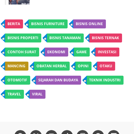
BERITA
BISNIS FURNITURE
BISNIS ONLINE
BISNIS PROPERTI
BISNIS TANAMAN
BISNIS TERNAK
CONTOH SURAT
EKONOMI
GAME
INVESTASI
MANCING
OBATAN HERBAL
OPINI
OTAKU
OTOMOTIF
SEJARAH DAN BUDAYA
TEKNIK INDUSTRI
TRAVEL
VIRAL