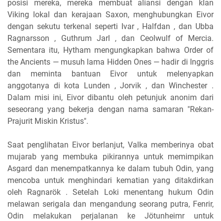
posisi mereka, mereka membuat aliansi dengan klan
Viking lokal dan kerajaan Saxon, menghubungkan Eivor
dengan sekutu terkenal seperti Ivar , Halfdan , dan Ubba
Ragnarsson , Guthrum Jarl , dan Ceolwulf of Mercia.
Sementara itu, Hytham mengungkapkan bahwa Order of
the Ancients — musuh lama Hidden Ones — hadir di Inggris
dan meminta bantuan Eivor untuk melenyapkan
anggotanya di kota Lunden , Jorvik , dan Winchester .
Dalam misi ini, Eivor dibantu oleh petunjuk anonim dari
seseorang yang bekerja dengan nama samaran "Rekan-
Prajurit Miskin Kristus".
Saat penglihatan Eivor berlanjut, Valka memberinya obat
mujarab yang membuka pikirannya untuk memimpikan
Asgard dan menempatkannya ke dalam tubuh Odin, yang
mencoba untuk menghindari kematian yang ditakdirkan
oleh Ragnarök . Setelah Loki menentang hukum Odin
melawan serigala dan mengandung seorang putra, Fenrir,
Odin melakukan perjalanan ke Jötunheimr untuk