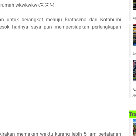
di rumah wkwkwkwk🤣🤣😭.
ke
kan untuk berangkat menuju Bratasena dari Kotabumi
esok harinya saya pun mempersiapkan perlengkapan
ke
Na
Am
Tra
kirakan memakan waktu kurang lebih 5 jam perjalanan