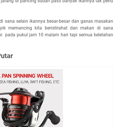
jarang di pancing sudah pasti banyak ikannya tak perlu
a di sana selain ikannya besar-besar dan ganas masakan
syik memancing kita beristirahat dan makan di sana
i pada pukul jam 10 malam hari tapi semua kelelahan
utar