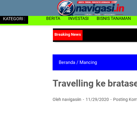
KATEGORI :
BERITA
INVESTASI
BISNIS TANAMAN
Beranda
/
Mancing
Travelling ke bratas
Oleh navigasiin
11/29/2020
Posting Kom