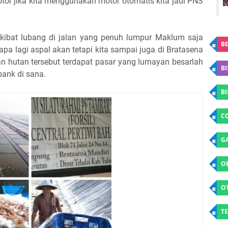
r jika kita menggunakan motor otomatis kita jadi PNS
kibat lubang di jalan yang penuh lumpur Maklum saja
BE
pa lagi aspal akan tetapi kita sampai juga di Bratasena
n hutan tersebut terdapat pasar yang lumayan besarlah
BI
bank di sana.
B
C
G
O
O
TE