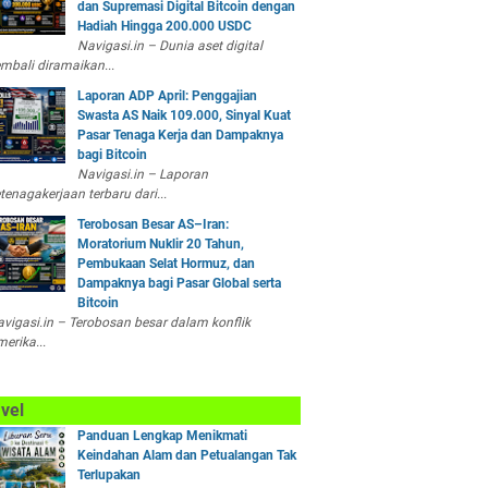
dan Supremasi Digital Bitcoin dengan
Hadiah Hingga 200.000 USDC
Navigasi.in – Dunia aset digital
mbali diramaikan...
Laporan ADP April: Penggajian
Swasta AS Naik 109.000, Sinyal Kuat
Pasar Tenaga Kerja dan Dampaknya
bagi Bitcoin
Navigasi.in – Laporan
tenagakerjaan terbaru dari...
Terobosan Besar AS–Iran:
Moratorium Nuklir 20 Tahun,
Pembukaan Selat Hormuz, dan
Dampaknya bagi Pasar Global serta
Bitcoin
vigasi.in – Terobosan besar dalam konflik
erika...
vel
Panduan Lengkap Menikmati
Keindahan Alam dan Petualangan Tak
Terlupakan