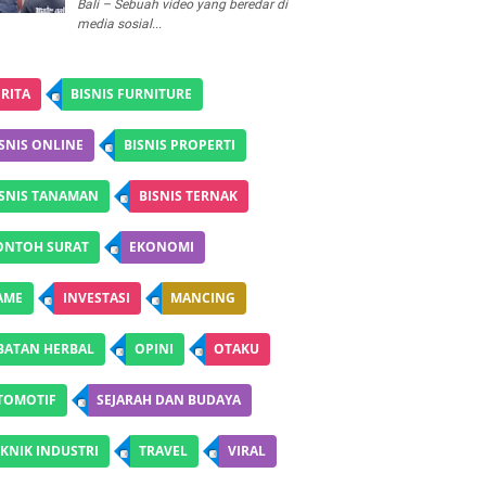
Bali – Sebuah video yang beredar di
media sosial...
RITA
BISNIS FURNITURE
SNIS ONLINE
BISNIS PROPERTI
ISNIS TANAMAN
BISNIS TERNAK
ONTOH SURAT
EKONOMI
AME
INVESTASI
MANCING
BATAN HERBAL
OPINI
OTAKU
TOMOTIF
SEJARAH DAN BUDAYA
KNIK INDUSTRI
TRAVEL
VIRAL