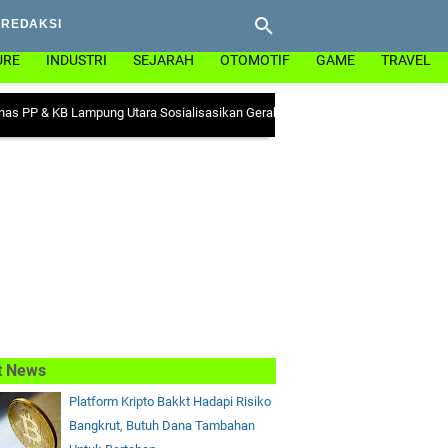
REDAKSI
URE
INDUSTRI
SEJARAH
OTOMOTIF
GAME
TRAVEL
B Lampung Utara Sosialisasikan Gerakan "Ayo Minum Tablet Tambah Darah" di
t News
Platform Kripto Bakkt Hadapi Risiko
Bangkrut, Butuh Dana Tambahan