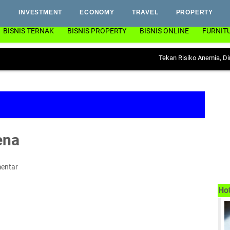
INVESTMENT
ECONOMY
TRAVEL
PROPERTY
BISNIS TERNAK
BISNIS PROPERTY
BISNIS ONLINE
FURNIT
Tekan Risiko Anemia, Dinas PP & K
ena
entar
Ho