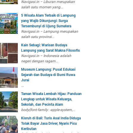
Navigasi.in – Liburan merupakan
salah satu momen yang...
5 Wisata Alam Terbaik di Lampung
yang Wajib Dikunjungi: Surga
Tersembunyi di Ujung Sumatera
Navigasi.in – Lampung merupakan
salah satu provinsi...
Kain Sebagi: Warisan Budaya
Lampung yang Sarat Makna Filosofis
Navigasi.in – Indonesia adalah
negeri dengan ragam...
Museum Lampung: Pusat Edukasi
Sejarah dan Budaya di Bumi Ruwa
Jurai
...
Taman Wisata Lembah Hijau: Panduan
Lengkap untuk Wisata Keluarga,
Sekolah, dan Pecinta Alam
body{font-family: -apple-system,...
Kisruh di Bali: Turis Asal India Diduga
Tolak Bayar Jasa Driver, Nyaris Picu
Keributan